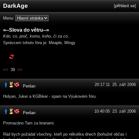
DarkAge
[
přihlásit se
]
Menu:
=--Slova do větru--=
Kdo, co, proč, komu, koho, či za co...
Správcem tohoto fóra je: Meaple, Wingy
<<
39
>>
20:17:11 25. září 2006
Perilan
Holyan, Juker a KGBiker - spam na Výukovém fóru.
10:40:05 23. září 2006
Perilan
Promazáno Tam za branami.
Rád bych požádal všechny, kteří po několika dnech (bohužel občas i