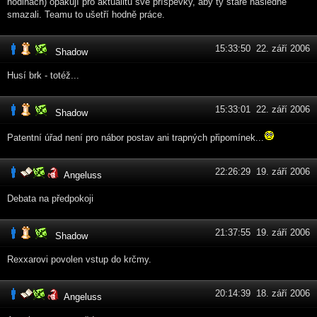
hodinách) opakují pro aktualitu své příspěvky, aby ty staré následně
smazali. Teamu to ušetří hodně práce.
15:33:50 22. září 2006
Shadow
Husí brk - totéž...
15:33:01 22. září 2006
Shadow
Patentní úřad není pro nábor postav ani trapných připomínek...
22:26:29 19. září 2006
Angeluss
Debata na předpokoji
21:37:55 19. září 2006
Shadow
Rexxarovi povolen vstup do krčmy.
20:14:39 18. září 2006
Angeluss