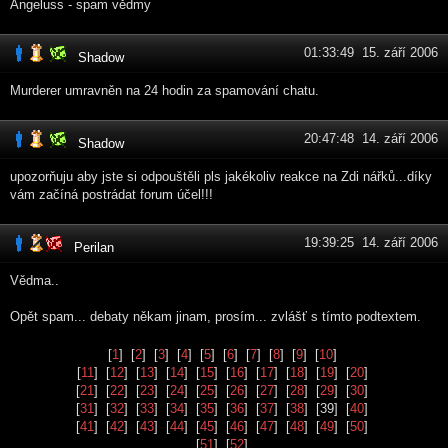
Angeluss - spam vědmy
01:33:49 15. září 2006
Shadow
Murderer umravněn na 24 hodin za spamování chatu.
20:47:48 14. září 2006
Shadow
upozorňuju aby jste si odpouštěli pls jakékoliv reakce na Zdi nářků...díky
vám začíná postrádat forum účel!!!
19:39:25 14. září 2006
Perilan
Vědma..
Opět spam... debaty někam jinam, prosím... zvlášť s tímto podtextem.
[
1
] [
2
] [
3
] [
4
] [
5
] [
6
] [
7
] [
8
] [
9
] [
10
]
[
11
] [
12
] [
13
] [
14
] [
15
] [
16
] [
17
] [
18
] [
19
] [
20
]
[
21
] [
22
] [
23
] [
24
] [
25
] [
26
] [
27
] [
28
] [
29
] [
30
]
[
31
] [
32
] [
33
] [
34
] [
35
] [
36
] [
37
] [
38
] [39] [
40
]
[
41
] [
42
] [
43
] [
44
] [
45
] [
46
] [
47
] [
48
] [
49
] [
50
]
[
51
] [
52
]