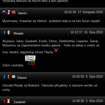
Smazána diskuze na Husím brku a text opraven.
16:52:34 17. listopadu 2010
Devlin
Mystrmario, Vraashar na Vědmě - podobné reakce na toto fórum nepatří.
16:12:17 15. října 2010
Meaple
Akylasia, Juker, Zarabeth, Enefa, Fiktos, Darkbrother, Liquerier, Tamar,
Nonsence na Zapomenutém koutku galerie - Tohle se debat o umění už
moc netýká, doporučuji zkusit Tlachy.
Zatím výstraha.
14:25:32 6. října 2010
Dawon
Uživatel Randy na Botkách. Takovéto příspěvky si laskavě nechte od
cesty.
13:30:30 3. října 2010
Zarabeth