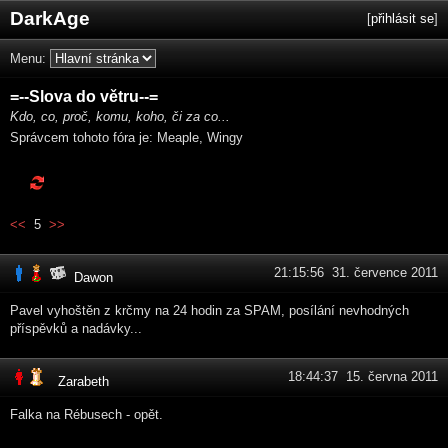
DarkAge
[
přihlásit se
]
Menu:
=--Slova do větru--=
Kdo, co, proč, komu, koho, či za co...
Správcem tohoto fóra je: Meaple, Wingy
<<
5
>>
21:15:56 31. července 2011
Dawon
Pavel vyhoštěn z krčmy na 24 hodin za SPAM, posílání nevhodných
příspěvků a nadávky...
18:44:37 15. června 2011
Zarabeth
Falka na Rébusech - opět.