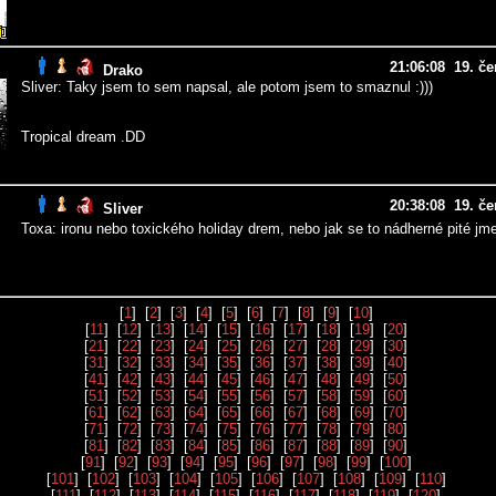
21:06:08 19. če
Drako
Sliver: Taky jsem to sem napsal, ale potom jsem to smaznul :)))
Tropical dream .DD
20:38:08 19. če
Sliver
Toxa: ironu nebo toxického holiday drem, nebo jak se to nádherné pité jm
[
1
] [
2
] [
3
] [
4
] [
5
] [
6
] [
7
] [
8
] [
9
] [
10
]
[
11
] [
12
] [
13
] [
14
] [
15
] [
16
] [
17
] [
18
] [
19
] [
20
]
[
21
] [
22
] [
23
] [
24
] [
25
] [
26
] [
27
] [
28
] [
29
] [
30
]
[
31
] [
32
] [
33
] [
34
] [
35
] [
36
] [
37
] [
38
] [
39
] [
40
]
[
41
] [
42
] [
43
] [
44
] [
45
] [
46
] [
47
] [
48
] [
49
] [
50
]
[
51
] [
52
] [
53
] [
54
] [
55
] [
56
] [
57
] [
58
] [
59
] [
60
]
[
61
] [
62
] [
63
] [
64
] [
65
] [
66
] [
67
] [
68
] [
69
] [
70
]
[
71
] [
72
] [
73
] [
74
] [
75
] [
76
] [
77
] [
78
] [
79
] [
80
]
[
81
] [
82
] [
83
] [
84
] [
85
] [
86
] [
87
] [
88
] [
89
] [
90
]
[
91
] [
92
] [
93
] [
94
] [
95
] [
96
] [
97
] [
98
] [
99
] [
100
]
[
101
] [
102
] [
103
] [
104
] [
105
] [
106
] [
107
] [
108
] [
109
] [
110
]
[
111
] [
112
] [
113
] [
114
] [
115
] [
116
] [
117
] [
118
] [
119
] [
120
]