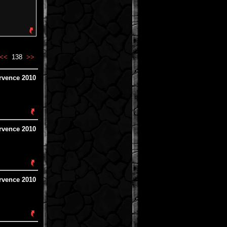
<<
138
>>
rvence 2010
rvence 2010
rvence 2010