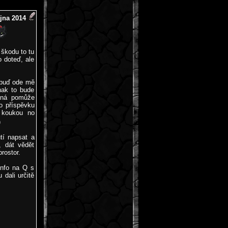
íjna 2014
 škodu to tu
o doteď, ale
 buď ode mě
nak to bude
ožná pomůže
o příspěvku
 koukou no
)
tí napsat a
, dát vědět
rostor.
info na Q s
dali určitě