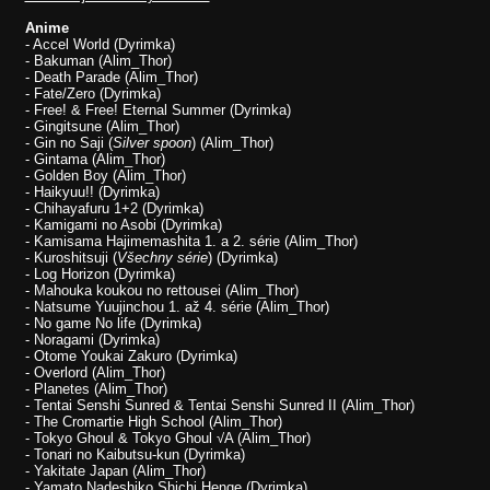
Anime
- Accel World (Dyrimka)
- Bakuman (Alim_Thor)
- Death Parade (Alim_Thor)
- Fate/Zero (Dyrimka)
- Free! & Free! Eternal Summer (Dyrimka)
- Gingitsune (Alim_Thor)
- Gin no Saji (
Silver spoon
) (Alim_Thor)
- Gintama (Alim_Thor)
- Golden Boy (Alim_Thor)
- Haikyuu!! (Dyrimka)
- Chihayafuru 1+2 (Dyrimka)
- Kamigami no Asobi (Dyrimka)
- Kamisama Hajimemashita 1. a 2. série (Alim_Thor)
- Kuroshitsuji (
Všechny série
) (Dyrimka)
- Log Horizon (Dyrimka)
- Mahouka koukou no rettousei (Alim_Thor)
- Natsume Yuujinchou 1. až 4. série (Alim_Thor)
- No game No life (Dyrimka)
- Noragami (Dyrimka)
- Otome Youkai Zakuro (Dyrimka)
- Overlord (Alim_Thor)
- Planetes (Alim_Thor)
- Tentai Senshi Sunred & Tentai Senshi Sunred II (Alim_Thor)
- The Cromartie High School (Alim_Thor)
- Tokyo Ghoul & Tokyo Ghoul √A (Alim_Thor)
- Tonari no Kaibutsu-kun (Dyrimka)
- Yakitate Japan (Alim_Thor)
- Yamato Nadeshiko Shichi Henge (Dyrimka)