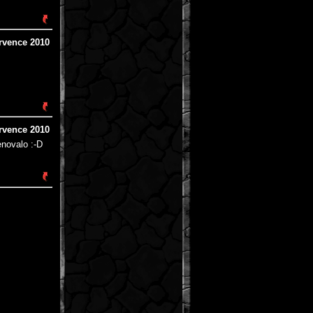
rvence 2010
rvence 2010
enovalo :-D