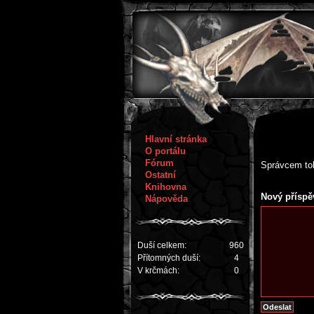
Hlavní stránka
O portálu
Fórum
Správcem toh
Ostatní
Knihovna
Nový příspě
Nápověda
Duší celkem:
960
Přítomných duší:
4
V krčmách:
0