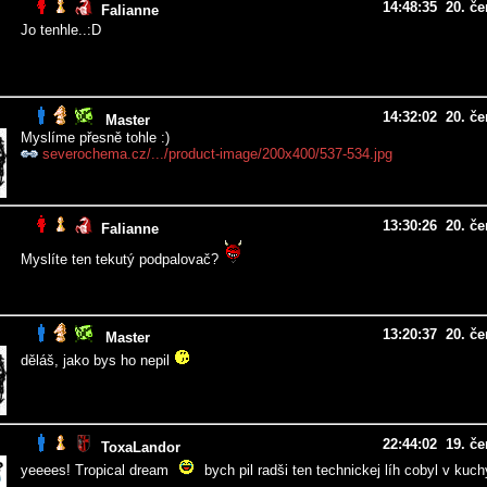
14:48:35 20. če
Falianne
Jo tenhle..:D
14:32:02 20. če
Master
Myslíme přesně tohle :)
severochema.cz/.../product-image/200x400/537-534.jpg
13:30:26 20. če
Falianne
Myslíte ten tekutý podpalovač?
13:20:37 20. če
Master
děláš, jako bys ho nepil
22:44:02 19. če
ToxaLandor
yeeees! Tropical dream
bych pil radši ten technickej líh cobyl v kuch