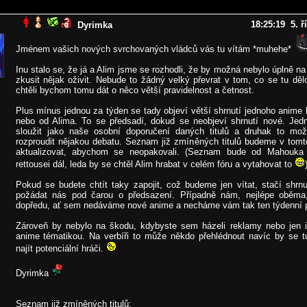
18:25:19 5. ř
Dyrimka
Jménem vašich nových svrchovaných vládců vás tu vítám *muhehe*
Inu stalo se, že já a Alim jsme se rozhodli, že by možná nebylo úplně na
zkusit nějak oživit. Nebude to žádný velký převrat v tom, co se tu děl
chtěli bychom tomu dát o něco větší pravidelnost a četnost.
Plus mínus jednou za týden se tady objeví větší shrnutí jednoho anime
nebo od Alima. To se předsadí, dokud se neobjeví shrnutí nové. Jed
sloužit jako naše osobní doporučení daných titulů a druhak to m
rozproudit nějakou debatu. Seznam již zmíněných titulů budeme v tomt
aktualizovat, abychom se neopakovali. (Seznam bude od Mahouka
rettousei dál, leda by se chtěl Alim hrabat v celém fóru a vytahovat to
Pokud se budete chtít taky zapojit, což budeme jen vítat, stačí shrnu
požádat nás pod čarou o předsazení. Případně nám, nejlépe oběma
dopředu, ať sem nedáváme nové anime a necháme vám tak ten týdenní p
Zároveň by nebylo na škodu, kdybyste sem házeli reklamy nebo jen 
anime tématikou. Na verbíři to může někdo přehlédnout navíc by se tu 
najít potenciální hráči.
Dyrimka
Seznam již zmíněných titulů: