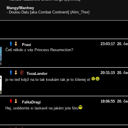
Mangy/Manhwy
- Doulou Dalu [aka Combat Continent] (Alim_Thor)
23:03:17 20. če
Prasi
Četl někdo z vás Princess Resurrection?
20:31:15 20. če
ToxaLandor
jo no teď když na to tak koukám tak je to šílenej ot
18:06:55 20. če
FalkaDragi
Hej, uvědomte si laskavě na jakém jste fóru