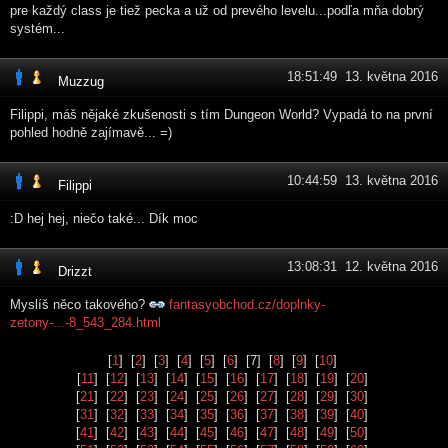
pre každý class je tiež pecka a už od prevého levelu...podľa mňa dobrý
systém...
18:51:49 13. května 2016
Muzzug
Filippi, máš nějaké zkušenosti s tím Dungeon World? Vypadá to na první
pohled hodně zajímavě... =)
10:44:59 13. května 2016
Filippi
:D hej hej, niečo také... Dík moc
13:08:31 12. května 2016
Drizzt
Myslíš něco takového?
fantasyobchod.cz/doplnky-
zetony-...-8_543_284.html
[
1
] [
2
] [
3
] [
4
] [
5
] [
6
] [7] [
8
] [
9
] [
10
]
[
11
] [
12
] [
13
] [
14
] [
15
] [
16
] [
17
] [
18
] [
19
] [
20
]
[
21
] [
22
] [
23
] [
24
] [
25
] [
26
] [
27
] [
28
] [
29
] [
30
]
[
31
] [
32
] [
33
] [
34
] [
35
] [
36
] [
37
] [
38
] [
39
] [
40
]
[
41
] [
42
] [
43
] [
44
] [
45
] [
46
] [
47
] [
48
] [
49
] [
50
]