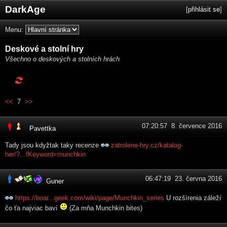
DarkAge
[
přihlásit se
]
Menu:
Deskové a stolní hry
Všechno o deskových a stolních hrách
<<
7
>>
07:20:57 8. července 2016
Pavettka
Tady jsou kdyžtak taky recenze
zatrolene-hry.cz/katalog-
her/?...fKeyword=munchkin
06:47:19 23. června 2016
Guner
https://boar...geek.com/wiki/page/Munchkin_series
U rozšírenia záleží
čo ťa najviac baví
(Za mňa Munchkin bites)