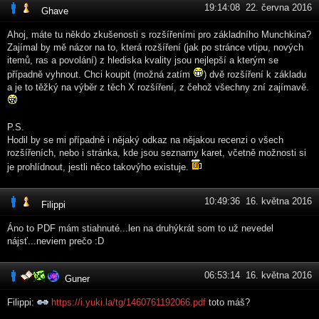
19:14:08 22. června 2016
Ghave
Ahoj, máte tu někdo zkušenosti s rozšířeními pro základního Munchkina?
Zajímal by mě názor na to, která rozšíření (jak po stránce vtipu, nových
itemů, ras a povolání) z hlediska kvality jsou nejlepší a kterým se
případně vyhnout. Chci koupit (možná zatím
) dvě rozšíření k základu
a je to těžký na výběr z těch X rozšíření, z čehož všechny zní zajímavě.
P.S.
Hodil by se mi případně i nějaký odkaz na nějakou recenzi o všech
rozšířeních, nebo i stránka, kde jsou seznamy karet, včetně možnosti si
je prohlídnout, jestli něco takovýho existuje.
10:49:36 16. května 2016
Filippi
Áno to PDF mám stiahnuté...len na druhýkrát som to už nevedel
nájsť...neviem prečo :D
06:53:14 16. května 2016
Guner
Filippi:
https://i.yuki.la/tg/1460761192066.pdf
toto máš?