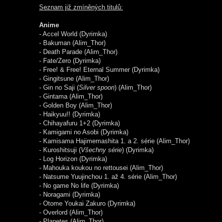
Seznam již zmíněných titulů:
Anime
- Accel World (Dyrimka)
- Bakuman (Alim_Thor)
- Death Parade (Alim_Thor)
- Fate/Zero (Dyrimka)
- Free! & Free! Eternal Summer (Dyrimka)
- Gingitsune (Alim_Thor)
- Gin no Saji (
Silver spoon
) (Alim_Thor)
- Gintama (Alim_Thor)
- Golden Boy (Alim_Thor)
- Haikyuu!! (Dyrimka)
- Chihayafuru 1+2 (Dyrimka)
- Kamigami no Asobi (Dyrimka)
- Kamisama Hajimemashita 1. a 2. série (Alim_Thor)
- Kuroshitsuji (
Všechny série
) (Dyrimka)
- Log Horizon (Dyrimka)
- Mahouka koukou no rettousei (Alim_Thor)
- Natsume Yuujinchou 1. až 4. série (Alim_Thor)
- No game No life (Dyrimka)
- Noragami (Dyrimka)
- Otome Youkai Zakuro (Dyrimka)
- Overlord (Alim_Thor)
- Planetes (Alim_Thor)