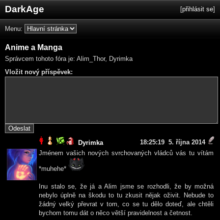
DarkAge
[
přihlásit se
]
Menu:
Anime a Manga
Správcem tohoto fóra je: Alim_Thor, Dyrimka
Vložit nový příspěvek:
18:25:19 5. října 2014
Dyrimka
Jménem vašich nových svrchovaných vládců vás tu vítám
*muhehe*
Inu stalo se, že já a Alim jsme se rozhodli, že by možná
nebylo úplně na škodu to tu zkusit nějak oživit. Nebude to
žádný velký převrat v tom, co se tu dělo doteď, ale chtěli
bychom tomu dát o něco větší pravidelnost a četnost.