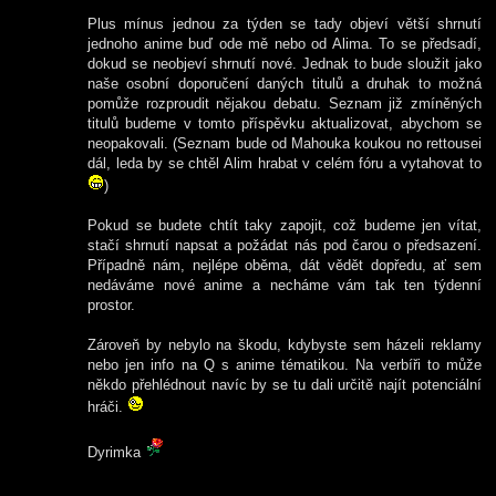
Plus mínus jednou za týden se tady objeví větší shrnutí
jednoho anime buď ode mě nebo od Alima. To se předsadí,
dokud se neobjeví shrnutí nové. Jednak to bude sloužit jako
naše osobní doporučení daných titulů a druhak to možná
pomůže rozproudit nějakou debatu. Seznam již zmíněných
titulů budeme v tomto příspěvku aktualizovat, abychom se
neopakovali. (Seznam bude od Mahouka koukou no rettousei
dál, leda by se chtěl Alim hrabat v celém fóru a vytahovat to
)
Pokud se budete chtít taky zapojit, což budeme jen vítat,
stačí shrnutí napsat a požádat nás pod čarou o předsazení.
Případně nám, nejlépe oběma, dát vědět dopředu, ať sem
nedáváme nové anime a necháme vám tak ten týdenní
prostor.
Zároveň by nebylo na škodu, kdybyste sem házeli reklamy
nebo jen info na Q s anime tématikou. Na verbíři to může
někdo přehlédnout navíc by se tu dali určitě najít potenciální
hráči.
Dyrimka