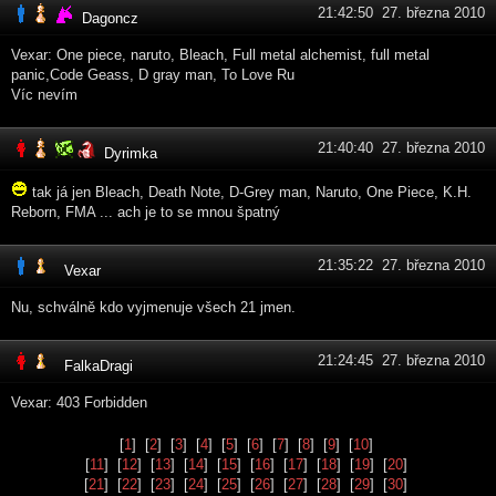
21:42:50 27. března 2010
Dagoncz
Vexar: One piece, naruto, Bleach, Full metal alchemist, full metal
panic,Code Geass, D gray man, To Love Ru
Víc nevím
21:40:40 27. března 2010
Dyrimka
tak já jen Bleach, Death Note, D-Grey man, Naruto, One Piece, K.H.
Reborn, FMA ... ach je to se mnou špatný
21:35:22 27. března 2010
Vexar
Nu, schválně kdo vyjmenuje všech 21 jmen.
21:24:45 27. března 2010
FalkaDragi
Vexar: 403 Forbidden
[
1
] [
2
] [
3
] [
4
] [
5
] [
6
] [
7
] [
8
] [
9
] [
10
]
[
11
] [
12
] [
13
] [
14
] [
15
] [
16
] [
17
] [
18
] [
19
] [
20
]
[
21
] [
22
] [
23
] [
24
] [
25
] [
26
] [
27
] [
28
] [
29
] [
30
]