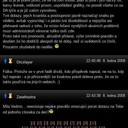
jak tu je je právě proto, že se na tom shodli, platí to jistě i pro názvy fór,
barvy ikonek, velikosti písem, uspořádání grafiky, no prostě všeho co se
DA týče a je již zatím vytvořeno.
Tvé dotazy, jejich kvantita a posloupnost jasně naznačují snahu po
vědění, avšak vypovídají i o jakési tvé škodolibosti a nejspíše asi
přehnané radosti z toho, že místo řešení nynějších akutních problémů
musí administrátoři věnovat toliko úsilí zde.
Proto také ono jmenovité, aktuálně přidané, výše zmíněné pravidlo a
doufám že ho dodržíš alespoň do té doby, než si uvědomíš co činíš.
Prozatím zkušebně do neděle.
22:45:48 8. ledna 2008
Orcslayer
Falka: Protože se v prvé řadě díváš, kdo příspěvek napsal, ne na to, kdy
byl napsán - a je přirozenější se kouknou právě doleva proto, že se to
takto používá na jiných webech. :)
22:43:38 8. ledna 2008
Zarathustra
Mila Vedmo... neexistuje nejake pravdilo omezujici pocet dotazu na Tebe
od jednoho cloveka za den?
[
1
] [
2
] [
3
] [
4
] [
5
] [
6
] [
7
] [
8
] [
9
] [
10
]