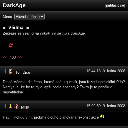
DarkAge
[
přihlásit se
]
Menu:
=--Vědma--=
Zeptejte se Teamu na cokoli, co se týká DarkAge.
<<
480
>>
16:44:18 9. ledna 2008
TomDice
Drahá Vědmo, dle čeho, kromě počtu questů, jsou řazeni neoficiální PJs?
Nemyslíš, že by to bylo lepší podle abecedy? Takto je to poněkud
nepřehledné
15:02:50 9. ledna 2008
MNK
Paul : Pokud vím, probíhá dlouho plánovaná rekonstrukce