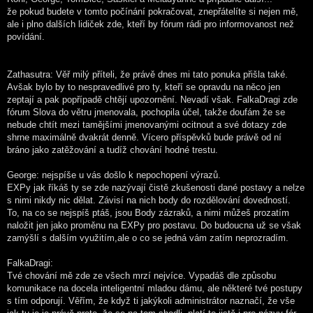
že pokud budete v tomto počínání pokračovat, znepřátelíte si nejen mě,
ale i plno dalších lidiček zde, kteří by fórum rádi pro informovanost než
povídání.
Zathasutra: Věř milý příteli, že právě dnes mi tato ponuka přišla také.
Avšak bylo by to nespravedlivé pro ty, kteří se opravdu na něco jen
zeptají a pak popřípadě chtějí upozornění. Nevadí však. FalkaDragi zde
fórum Slova do větru jmenovala, pochopila účel, takže doufám že se
nebude chtít mezi tamějšími jmenovanými ocitnout a své dotazy zde
shrne maximálně dvakrát denně. Vícero příspěvků bude právě od ní
bráno jako zatěžování a tudíž chování hodné trestu.
George: nejspíše u vás došlo k nepochopení výrazů.
EXPy jak říkáš ty se zde nazývají čistě zkušenosti dané postavy a nelze
s nimi nikdy nic dělat. Závisí na nich body do rozdělování dovedností.
To, na co se nejspíš ptáš, jsou Body zázraků, a nimi můžeš prozatím
naložit jen jako proměnu na EXPy pro postavu. Do budoucna už se však
zamýšlí s dalším využitím,ale o co se jedná vám zatím neprozradím.
FalkaDragi:
Tvé chování mě zde ze všech mrzí nejvíce. Vypadáš dle způsobu
komunikace na docela inteligentní mladou dámu, ale některé tvé postupy
s tím odporují. Věřím, že když ti jakýkoli administrátor naznačí, že vše