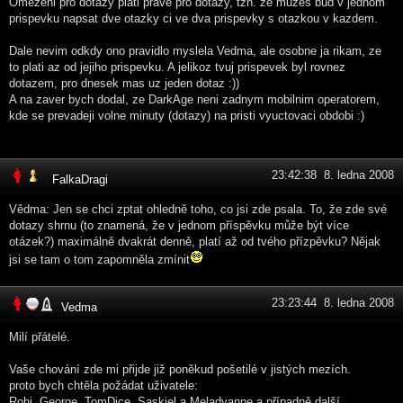
Omezeni pro dotazy plati prave pro dotazy, tzn. ze muzes bud v jednom
prispevku napsat dve otazky ci ve dva prispevky s otazkou v kazdem.
Dale nevim odkdy ono pravidlo myslela Vedma, ale osobne ja rikam, ze
to plati az od jejiho prispevku. A jelikoz tvuj prispevek byl rovnez
dotazem, pro dnesek mas uz jeden dotaz :))
A na zaver bych dodal, ze DarkAge neni zadnym mobilnim operatorem,
kde se prevadeji volne minuty (dotazy) na pristi vyuctovaci obdobi :)
23:42:38 8. ledna 2008
FalkaDragi
Vědma: Jen se chci zptat ohledně toho, co jsi zde psala. To, že zde své
dotazy shrnu (to znamená, že v jednom příspěvku může být více
otázek?) maximálně dvakrát denně, platí až od tvého přízpěvku? Nějak
jsi se tam o tom zapomněla zmínit
23:23:44 8. ledna 2008
Vedma
Milí přátelé.
Vaše chování zde mi přijde již poněkud pošetilé v jistých mezích.
proto bych chtěla požádat uživatele:
Rohi, George, TomDice, Saskiel a Meladyanne a případně další...