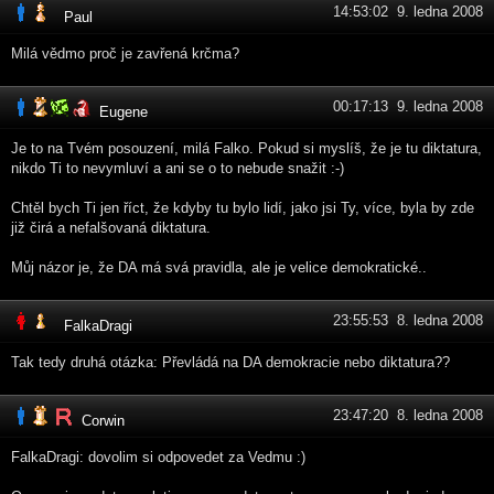
14:53:02 9. ledna 2008
Paul
Milá vědmo proč je zavřená krčma?
00:17:13 9. ledna 2008
Eugene
Je to na Tvém posouzení, milá Falko. Pokud si myslíš, že je tu diktatura,
nikdo Ti to nevymluví a ani se o to nebude snažit :-)
Chtěl bych Ti jen říct, že kdyby tu bylo lidí, jako jsi Ty, více, byla by zde
již čirá a nefalšovaná diktatura.
Můj názor je, že DA má svá pravidla, ale je velice demokratické..
23:55:53 8. ledna 2008
FalkaDragi
Tak tedy druhá otázka: Převládá na DA demokracie nebo diktatura??
23:47:20 8. ledna 2008
Corwin
FalkaDragi: dovolim si odpovedet za Vedmu :)