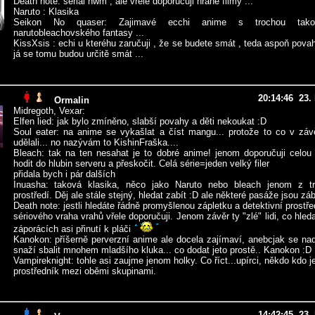
Death note: serial nwm , ale vřele doporučuji hrané filmy ...
Naruto : Klasika
Seikon No quaser: Zajimavé ecchi anime s trochou tako
narutobleachovského fantasy ...
KissXsis : echi u kteréhu zaručuji , že se budete smát , teda aspoň pov
já se tomu budou určitě smát ...
20:14:46 23.
Ormalin
Midregoth, Vexar:
Elfen lied: jak bylo zmíněno, slabší povahy a děti nekoukat :D
Soul eater: na anime se vykašlat a číst mangu... protože to co v zá
udělali... no nazývám to KishinFraška....
Bleach: tak na ten nesahat je to dobré anime! jenom doporučuji celou
hodit do hlubin serveru a přeskočit. Celá série=jeden velký filer
přidala bych i pár dalších
Inuasha: taková klasika, něco jako Naruto nebo bleach jenom z tr
prostředí. Děj ale stále stejný, hledat zabít :D ale některé pasáže jsou zá
Death note: jestli hledáte řádně promyšlenou zápletku a detektivní prostř
sériového vraha vrahů vřele doporučuji. Jenom závěr ty "zlé" lidi, co hleda
záporácích asi přinutí k pláči
Kanokon: příšerně perverzní anime ale docela zajímaví, anebcjak se na
snaží sbalit mnohem mladšího kluka... co dodat jeto prostě.. Kanokon :D
Vampireknight: tohle asi zaujme jenom holky. Co říct...upírci, někdo kdo 
prostředník mezi oběmi skupinami.
14:42:45 23.