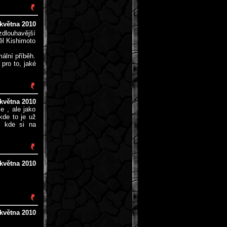
 května 2010
zdlouhavější
ěl Kishimoto
mální příběh.
 pro to, jaké
 května 2010
e , ale jako
kde to je už
, kde si na
 května 2010
 května 2010