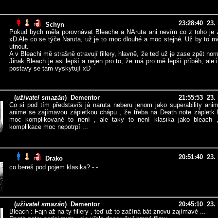
23:28:40 23.
Schyn
Pokud bych měla porovnávat Bleache a NAruta ani nevím co z toho je 
xD Ale co se týče Naruta, už je to moc dlouhé a moc stejné. Už by to m
utnout.
A v Bleachi mě strašně otravují fillery, hlavně, že teď už je zase zpět nor
Jinak Bleach je asi lepší a nejen pro to, že má pro mě lepší příběh, ale i
postavy se tam vyskytují xD
(
uživatel smazán
)
Dementor
21:55:53 23.
Co si pod tím představíš já naruta neberu jenom jako superability anim
anime se zajímavou zápletkou chápu , že třeba na Death note zápletk 
moc komplikované to není , ale taky to není klasika jako bleach 
komplikace moc nepotrpí ...
20:51:40 23.
Drako
co bereš pod pojem klasika? -.-
(
uživatel smazán
)
Dementor
20:45:10 23.
Bleach : Fajn až na ty fillery , teď už to začíná bát znovu zajímavé ...