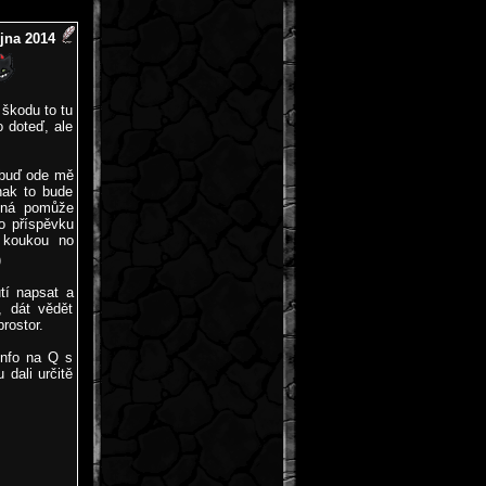
íjna 2014
 škodu to tu
o doteď, ale
 buď ode mě
nak to bude
ožná pomůže
o příspěvku
 koukou no
)
tí napsat a
, dát vědět
rostor.
info na Q s
dali určitě