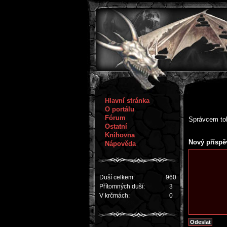
Hlavní stránka
O portálu
Fórum
Správcem toh
Ostatní
Knihovna
Nový příspě
Nápověda
Duší celkem:
960
Přítomných duší:
3
V krčmách:
0