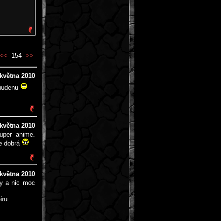
<<
154
>>
 května 2010
puudenu
 května 2010
uper anime.
ce dobrá
 května 2010
ly a nic moc
iru.