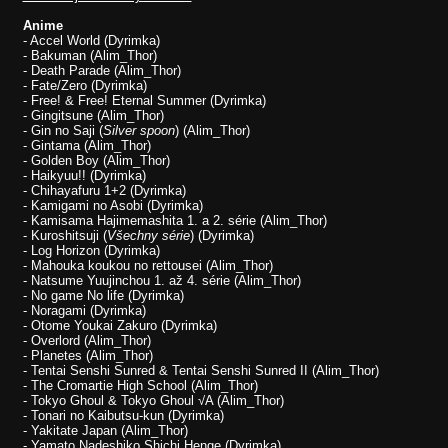
Anime
- Accel World (Dyrimka)
- Bakuman (Alim_Thor)
- Death Parade (Alim_Thor)
- Fate/Zero (Dyrimka)
- Free! & Free! Eternal Summer (Dyrimka)
- Gingitsune (Alim_Thor)
- Gin no Saji (
Silver spoon
) (Alim_Thor)
- Gintama (Alim_Thor)
- Golden Boy (Alim_Thor)
- Haikyuu!! (Dyrimka)
- Chihayafuru 1+2 (Dyrimka)
- Kamigami no Asobi (Dyrimka)
- Kamisama Hajimemashita 1. a 2. série (Alim_Thor)
- Kuroshitsuji (
Všechny série
) (Dyrimka)
- Log Horizon (Dyrimka)
- Mahouka koukou no rettousei (Alim_Thor)
- Natsume Yuujinchou 1. až 4. série (Alim_Thor)
- No game No life (Dyrimka)
- Noragami (Dyrimka)
- Otome Youkai Zakuro (Dyrimka)
- Overlord (Alim_Thor)
- Planetes (Alim_Thor)
- Tentai Senshi Sunred & Tentai Senshi Sunred II (Alim_Thor)
- The Cromartie High School (Alim_Thor)
- Tokyo Ghoul & Tokyo Ghoul √A (Alim_Thor)
- Tonari no Kaibutsu-kun (Dyrimka)
- Yakitate Japan (Alim_Thor)
- Yamato Nadeshiko Shichi Henge (Dyrimka)