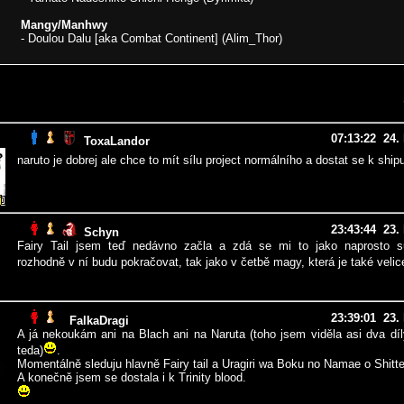
Mangy/Manhwy
- Doulou Dalu [aka Combat Continent] (Alim_Thor)
07:13:22 24.
ToxaLandor
naruto je dobrej ale chce to mít sílu project normálního a dostat se k shi
23:43:44 23.
Schyn
Fairy Tail jsem teď nedávno začla a zdá se mi to jako naprosto s
rozhodně v ní budu pokračovat, tak jako v četbě magy, která je také veli
23:39:01 23.
FalkaDragi
A já nekoukám ani na Blach ani na Naruta (toho jsem viděla asi dva dí
teda)
.
Momentálně sleduju hlavně Fairy tail a Uragiri wa Boku no Namae o Shitte
A konečně jsem se dostala i k Trinity blood.