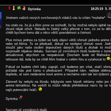
18:25:19 5. ř
Dyrimka
Jménem vašich nových svrchovaných vládců vás tu vítám *muhehe*
Inu stalo se, že já a Alim jsme se rozhodli, že by možná nebylo úplně na
zkusit nějak oživit. Nebude to žádný velký převrat v tom, co se tu děl
chtěli bychom tomu dát o něco větší pravidelnost a četnost.
Plus mínus jednou za týden se tady objeví větší shrnutí jednoho anime
nebo od Alima. To se předsadí, dokud se neobjeví shrnutí nové. Jed
sloužit jako naše osobní doporučení daných titulů a druhak to m
rozproudit nějakou debatu. Seznam již zmíněných titulů budeme v tomt
aktualizovat, abychom se neopakovali. (Seznam bude od Mahouka
rettousei dál, leda by se chtěl Alim hrabat v celém fóru a vytahovat to
Pokud se budete chtít taky zapojit, což budeme jen vítat, stačí shrnu
požádat nás pod čarou o předsazení. Případně nám, nejlépe oběma
dopředu, ať sem nedáváme nové anime a necháme vám tak ten týdenní p
Zároveň by nebylo na škodu, kdybyste sem házeli reklamy nebo jen 
anime tématikou. Na verbíři to může někdo přehlédnout navíc by se tu 
najít potenciální hráči.
Dyrimka
Seznam již zmíněných titulů: