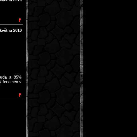
 května 2010
iarda a 85%
ký fenomén v