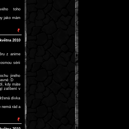
vého toho
ahy jako mám
 května 2010
věru z anime
 osmou sérii
ochu jiného
bavné :D
edí, kdy máte
jí zalíbení v
držená dívka
je nemá rád a
 května 2010