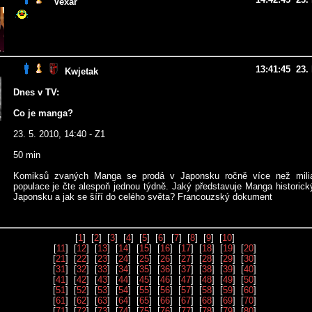
Vexar
13:41:45 23.
Kwjetak
Dnes v TV:
Co je manga?
23. 5. 2010, 14:40 - Z1
50 min
Komiksů zvaných Manga se prodá v Japonsku ročně více než mil
populace je čte alespoň jednou týdně. Jaký představuje Manga historic
Japonsku a jak se šíří do celého světa? Francouzský dokument
[
1
] [
2
] [
3
] [
4
] [
5
] [
6
] [
7
] [
8
] [
9
] [
10
]
[
11
] [
12
] [
13
] [
14
] [
15
] [
16
] [
17
] [
18
] [
19
] [
20
]
[
21
] [
22
] [
23
] [
24
] [
25
] [
26
] [
27
] [
28
] [
29
] [
30
]
[
31
] [
32
] [
33
] [
34
] [
35
] [
36
] [
37
] [
38
] [
39
] [
40
]
[
41
] [
42
] [
43
] [
44
] [
45
] [
46
] [
47
] [
48
] [
49
] [
50
]
[
51
] [
52
] [
53
] [
54
] [
55
] [
56
] [
57
] [
58
] [
59
] [
60
]
[
61
] [
62
] [
63
] [
64
] [
65
] [
66
] [
67
] [
68
] [
69
] [
70
]
[
71
] [
72
] [
73
] [
74
] [
75
] [
76
] [
77
] [
78
] [
79
] [
80
]