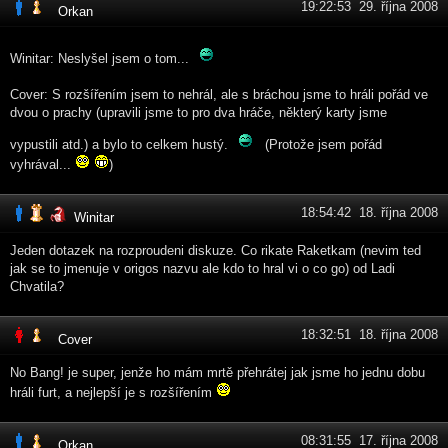
19:22:53 29. října 2008
Orkan
Winitar: Neslyšel jsem o tom...
Cover: S rozšířením jsem to nehrál, ale s bráchou jsme to hráli pořád ve
dvou o prachy (upravili jsme to pro dva hráče, některý karty jsme
vypustili atd.) a bylo to celkem hustý.
(Protože jsem pořád
vyhrával...
)
18:54:42 18. října 2008
Winitar
Jeden dotazek na rozproudeni diskuze. Co rikate Raketkam (nevim ted
jak se to jmenuje v origos nazvu ale kdo to hral vi o co go) od Ladi
Chvatila?
18:32:51 18. října 2008
Cover
No Bang! je super, jenže ho mám mrtě přehrátej jak jsme ho jednu dobu
hráli furt, a nejlepší je s rozšířením
08:31:55 17. října 2008
Orkan