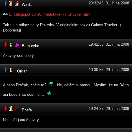
20:32:43 31. října 2008
Winitar
(...).blogspot.com/.../pedstaven-hr...trucker.html
Tak tu je odkaz na ty Raketky. V originalnim nazvu Galaxy Trucker :).
Doporucuji
19:42:33 31. října 2008
Barburyba
Aktivity sou dobrý
19:30:55 29. října 2008
Orkan
A nebo Dračák, znáte to?
Ne, dělám si srandu. Myslím, že na DA to
asi bude znát dost lidí...
19:24:27 29. října 2008
Enefa
Nejlepší jsou Aktivity ...