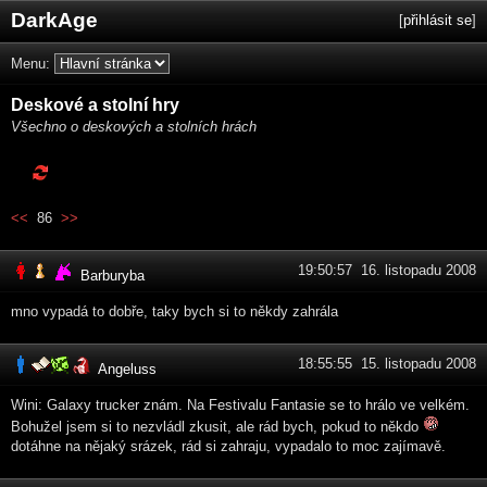
DarkAge
[
přihlásit se
]
Menu:
Deskové a stolní hry
Všechno o deskových a stolních hrách
<<
86
>>
19:50:57 16. listopadu 2008
Barburyba
mno vypadá to dobře, taky bych si to někdy zahrála
18:55:55 15. listopadu 2008
Angeluss
Wini: Galaxy trucker znám. Na Festivalu Fantasie se to hrálo ve velkém.
Bohužel jsem si to nezvládl zkusit, ale rád bych, pokud to někdo
dotáhne na nějaký srázek, rád si zahraju, vypadalo to moc zajímavě.