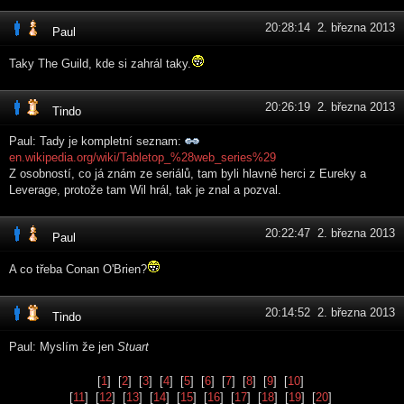
20:28:14 2. března 2013
Paul
Taky The Guild, kde si zahrál taky.
20:26:19 2. března 2013
Tindo
Paul: Tady je kompletní seznam:
en.wikipedia.org/wiki/Tabletop_%28web_series%29
Z osobností, co já znám ze seriálů, tam byli hlavně herci z Eureky a
Leverage, protože tam Wil hrál, tak je znal a pozval.
20:22:47 2. března 2013
Paul
A co třeba Conan O'Brien?
20:14:52 2. března 2013
Tindo
Paul: Myslím že jen
Stuart
[
1
] [
2
] [
3
] [
4
] [
5
] [
6
] [
7
] [
8
] [
9
] [
10
]
[
11
] [
12
] [
13
] [
14
] [
15
] [
16
] [
17
] [
18
] [
19
] [
20
]