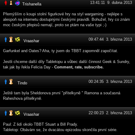
13:41:11 9. dubna 2013
Trishanella
Přemýšlím o koupi stolní figurkové hry na styl wargaming - nejlépe s
alespoň na internetu dostupnými českými pravidli. Bohužel, hry co znám
moc českým přepisů nemají, proto se ptám na vaše typi ;-)
09:47:44 3. března 2013
Vraashar
Garfunkel and Oates? Aha, ty jsem do TBBT zapomněl započítat.
Jestli chceme další díly Tabletopu a vůbec další činnost Geek & Sundry,
tak jak by řekla Felicia Day -
Comment, rate, subscribe.
00:24:35 3. března 2013
Tindo
Ještě tam byla Sheldonova první "přítelkyně " Ramona a současná
Raheshova přítelkyně.
22:00:23 2. března 2013
Vraashar
Paul: Z lidí okolo TBBT Stuart a Bill Prady.
Tabletop: Obávám se, že dvacátou epizodou skončila první série.