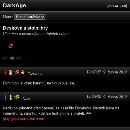
DarkAge
[
přihlásit se
]
Menu:
Deskové a stolní hry
Všechno o deskových a stolních hrách
<<
40
>>
18:47:27 9. dubna 2013
Yavanna
Dominion je však karetní, ne figurková hra.
14:28:56 9. dubna 2013
Navi
Nedávno (vlastně před časem) se tu řešilo Dominion. Narazil jsem na
internetu na stránku, kde lze hrát online s přáteli.
play.goko.com/Dominion