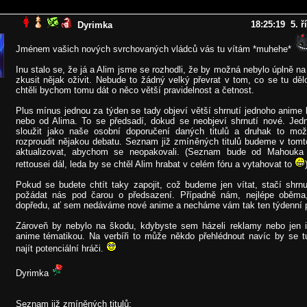
18:25:19 5. ř
Dyrimka
Jménem vašich nových svrchovaných vládců vás tu vítám *muhehe*
Inu stalo se, že já a Alim jsme se rozhodli, že by možná nebylo úplně na
zkusit nějak oživit. Nebude to žádný velký převrat v tom, co se tu děl
chtěli bychom tomu dát o něco větší pravidelnost a četnost.
Plus mínus jednou za týden se tady objeví větší shrnutí jednoho anime
nebo od Alima. To se předsadí, dokud se neobjeví shrnutí nové. Jed
sloužit jako naše osobní doporučení daných titulů a druhak to m
rozproudit nějakou debatu. Seznam již zmíněných titulů budeme v tomt
aktualizovat, abychom se neopakovali. (Seznam bude od Mahouka
rettousei dál, leda by se chtěl Alim hrabat v celém fóru a vytahovat to
Pokud se budete chtít taky zapojit, což budeme jen vítat, stačí shrnu
požádat nás pod čarou o předsazení. Případně nám, nejlépe oběma
dopředu, ať sem nedáváme nové anime a necháme vám tak ten týdenní p
Zároveň by nebylo na škodu, kdybyste sem házeli reklamy nebo jen 
anime tématikou. Na verbíři to může někdo přehlédnout navíc by se tu 
najít potenciální hráči.
Dyrimka
Seznam již zmíněných titulů: