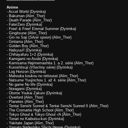
Anime
- Accel World (Dyrimka)
- Bakuman (Alim_Thor)
- Death Parade (Alim_Thor)
- Fate/Zero (Dyrimka)
- Free! & Free! Eternal Summer (Dyrimka)
- Gingitsune (Alim_Thor)
- Gin no Saji (
Silver spoon
) (Alim_Thor)
- Gintama (Alim_Thor)
- Golden Boy (Alim_Thor)
- Haikyuu!! (Dyrimka)
- Chihayafuru 1+2 (Dyrimka)
- Kamigami no Asobi (Dyrimka)
- Kamisama Hajimemashita 1. a 2. série (Alim_Thor)
- Kuroshitsuji (
Všechny série
) (Dyrimka)
- Log Horizon (Dyrimka)
- Mahouka koukou no rettousei (Alim_Thor)
- Natsume Yuujinchou 1. až 4. série (Alim_Thor)
- No game No life (Dyrimka)
- Noragami (Dyrimka)
- Otome Youkai Zakuro (Dyrimka)
- Overlord (Alim_Thor)
- Planetes (Alim_Thor)
- Tentai Senshi Sunred & Tentai Senshi Sunred II (Alim_Thor)
- The Cromartie High School (Alim_Thor)
- Tokyo Ghoul & Tokyo Ghoul √A (Alim_Thor)
- Tonari no Kaibutsu-kun (Dyrimka)
- Yakitate Japan (Alim_Thor)
- Yamato Nadeshiko Shichi Henge (Dyrimka)