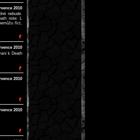
ervence 2010
ádné nebude.
eath note: L
nemůžu říct,
ervence 2010
vaní k Death
ervence 2010
ervence 2010