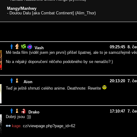
Mangy/Manhwy
- Doulou Dalu [aka Combat Continent] (Alim_Thor)
09:25:45 8. č
Vash
Mě teda film (viděl jsem jen první) přišel špatnej, ale to je samozřejmě věc
No a nějaký doporučení něčeho podobného by se nenašlo?:)
20:13:20 7. č
Aion
Teď je ještě shrnutí celého anime. Deathnote: Rewrite
17:10:47 7. č
Drako
Dobrý jsou :)))
kage.
cz/viewpage.php?page_id=62