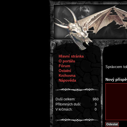
Hlavní stránka
O portálu
Fórum
Správcem toh
Ostatní
Knihovna
Nový příspě
Nápověda
Duší celkem:
960
Přítomných duší:
3
V krčmách:
0