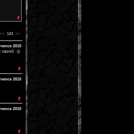
<<
143
>>
ervence 2010
 názorů :-))
ervence 2010
ervence 2010