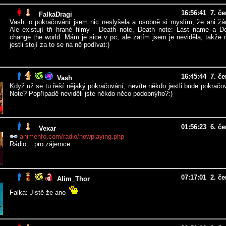
16:56:41 7. č
FalkaDragi
Vash: o pokračování jsem nic neslyšela a osobně si myslím, že ani ž
Ale existují tři hrané filmy - Death note, Death note: Last name a D
change the world. Mám je sice v pc, ale zatím jsem je neviděla, takže 
jestli stojí za to se na ně podívat:)
16:45:44 7. č
Vash
Když už se tu řeší nějaký pokračování, nevíte někdo jestli bude pokračo
Note? Popřípadě neviděli jste někdo něco podobnýho?:)
01:56:23 6. č
Vexar
animenfo.com/radio/nowplaying.php
Rádio... pro zájemce
07:17:01 2. č
Alim_Thor
Falka: Jistě že ano