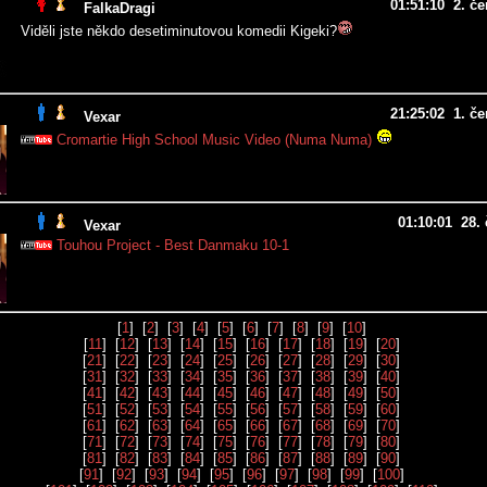
01:51:10 2. č
FalkaDragi
Viděli jste někdo desetiminutovou komedii Kigeki?
21:25:02 1. č
Vexar
Cromartie High School Music Video (Numa Numa)
01:10:01 28.
Vexar
Touhou Project - Best Danmaku 10-1
[
1
] [
2
] [
3
] [
4
] [
5
] [
6
] [
7
] [
8
] [
9
] [
10
]
[
11
] [
12
] [
13
] [
14
] [
15
] [
16
] [
17
] [
18
] [
19
] [
20
]
[
21
] [
22
] [
23
] [
24
] [
25
] [
26
] [
27
] [
28
] [
29
] [
30
]
[
31
] [
32
] [
33
] [
34
] [
35
] [
36
] [
37
] [
38
] [
39
] [
40
]
[
41
] [
42
] [
43
] [
44
] [
45
] [
46
] [
47
] [
48
] [
49
] [
50
]
[
51
] [
52
] [
53
] [
54
] [
55
] [
56
] [
57
] [
58
] [
59
] [
60
]
[
61
] [
62
] [
63
] [
64
] [
65
] [
66
] [
67
] [
68
] [
69
] [
70
]
[
71
] [
72
] [
73
] [
74
] [
75
] [
76
] [
77
] [
78
] [
79
] [
80
]
[
81
] [
82
] [
83
] [
84
] [
85
] [
86
] [
87
] [
88
] [
89
] [
90
]
[
91
] [
92
] [
93
] [
94
] [
95
] [
96
] [
97
] [
98
] [
99
] [
100
]