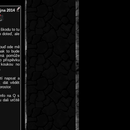
íjna 2014
 škodu to tu
o doteď, ale
 buď ode mě
nak to bude
ožná pomůže
o příspěvku
 koukou no
)
tí napsat a
, dát vědět
rostor.
info na Q s
dali určitě