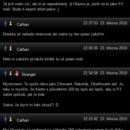
Já jich mám víc, ale to je nepodstatný :)) Otázka je, jestli na to jako PJ
máš. Budu ti aspoň držet palce ;)
22:37:53 23. března 2010
Cathan
Dneska už nebudu otravovat ale zejtra sy ten quest založím
22:36:36 23. března 2010
Cathan
Hele to založim já takže klídek ty už jeden máš
22:34:58 23. března 2010
Stranger
Mystrmario: To spíše něco jako Chovatel, Rakeťák, Ošetřovatel atd. Jo,
taky si myslím, že Kanto s původními 150 by bylo asi lepší, aby si PJ
našel způsob, jak to hrát.
Sakra, že bych to fakt zkusil? :D
22:23:42 23. března 2010
Cathan
Muj Quest by se stahoval na základní 150 pokemonu potom bych třeba