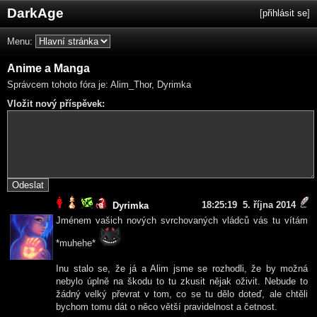
DarkAge
[
přihlásit se
]
Menu:
Anime a Manga
Správcem tohoto fóra je: Alim_Thor, Dyrimka
Vložit nový příspěvek:
18:25:19 5. října 2014
Dyrimka
Jménem vašich nových svrchovaných vládců vás tu vítám
*muhehe*
Inu stalo se, že já a Alim jsme se rozhodli, že by možná
nebylo úplně na škodu to tu zkusit nějak oživit. Nebude to
žádný velký převrat v tom, co se tu dělo doteď, ale chtěli
bychom tomu dát o něco větší pravidelnost a četnost.