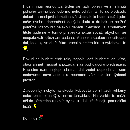
Plus mínus jednou za týden se tady objeví větší shrnutí
jednoho anime buď ode mě nebo od Alima. To se předsadí,
dokud se neobjeví shrnutí nové. Jednak to bude sloužit jako
naše osobní doporučení daných titulů a druhak to možná
pomůže rozproudit nějakou debatu. Seznam již zmíněných
titulů budeme v tomto příspěvku aktualizovat, abychom se
neopakovali. (Seznam bude od Mahouka koukou no rettousei
dál, leda by se chtěl Alim hrabat v celém fóru a vytahovat to
)
Pokud se budete chtít taky zapojit, což budeme jen vítat,
stačí shrnutí napsat a požádat nás pod čarou o předsazení.
Případně nám, nejlépe oběma, dát vědět dopředu, ať sem
nedáváme nové anime a necháme vám tak ten týdenní
prostor.
Zároveň by nebylo na škodu, kdybyste sem házeli reklamy
nebo jen info na Q s anime tématikou. Na verbíři to může
někdo přehlédnout navíc by se tu dali určitě najít potenciální
hráči.
Dyrimka