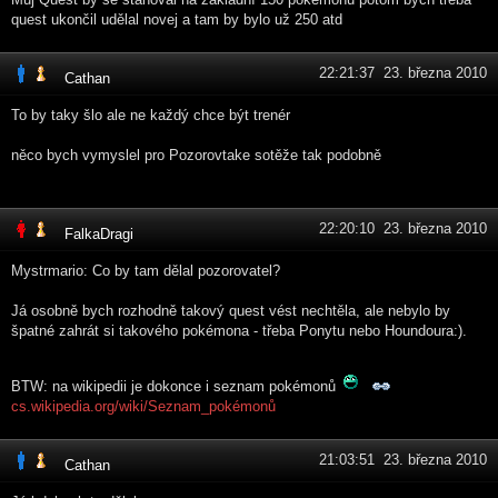
quest ukončil udělal novej a tam by bylo už 250 atd
22:21:37 23. března 2010
Cathan
To by taky šlo ale ne každý chce být trenér
něco bych vymyslel pro Pozorovtake sotěže tak podobně
22:20:10 23. března 2010
FalkaDragi
Mystrmario: Co by tam dělal pozorovatel?
Já osobně bych rozhodně takový quest vést nechtěla, ale nebylo by
špatné zahrát si takového pokémona - třeba Ponytu nebo Houndoura:).
BTW: na wikipedii je dokonce i seznam pokémonů
cs.wikipedia.org/wiki/Seznam_pokémonů
21:03:51 23. března 2010
Cathan