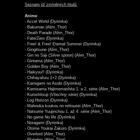
Seznam již zmíněných titulů:
Anime
- Accel World (Dyrimka)
- Bakuman (Alim_Thor)
- Death Parade (Alim_Thor)
- Fate/Zero (Dyrimka)
- Free! & Free! Eternal Summer (Dyrimka)
- Gingitsune (Alim_Thor)
- Gin no Saji (
Silver spoon
) (Alim_Thor)
- Gintama (Alim_Thor)
- Golden Boy (Alim_Thor)
- Haikyuu!! (Dyrimka)
- Chihayafuru 1+2 (Dyrimka)
- Kamigami no Asobi (Dyrimka)
- Kamisama Hajimemashita 1. a 2. série (Alim_Thor)
- Kuroshitsuji (
Všechny série
) (Dyrimka)
- Log Horizon (Dyrimka)
- Mahouka koukou no rettousei (Alim_Thor)
- Natsume Yuujinchou 1. až 4. série (Alim_Thor)
- No game No life (Dyrimka)
- Noragami (Dyrimka)
- Otome Youkai Zakuro (Dyrimka)
- Overlord (Alim_Thor)
- Planetes (Alim_Thor)