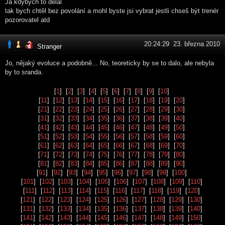
Já kdybych to dělal
tak bych chtěl bez povolání a mohl byste jsi vybrat jestli chseš být trenér
pozorovatel atd
20:24:29 23. března 2010
Stranger
Jo, nějaký evoluce a podobně... No, teoreticky by se to dalo, ale nebyla
by to sranda.
[
1
] [
2
] [
3
] [
4
] [
5
] [
6
] [
7
] [
8
] [
9
] [
10
]
[
11
] [
12
] [
13
] [
14
] [
15
] [
16
] [
17
] [
18
] [
19
] [
20
]
[
21
] [
22
] [
23
] [
24
] [
25
] [
26
] [
27
] [
28
] [
29
] [
30
]
[
31
] [
32
] [
33
] [
34
] [
35
] [
36
] [
37
] [
38
] [
39
] [
40
]
[
41
] [
42
] [
43
] [
44
] [
45
] [
46
] [
47
] [
48
] [
49
] [
50
]
[
51
] [
52
] [
53
] [
54
] [
55
] [
56
] [
57
] [
58
] [
59
] [
60
]
[
61
] [
62
] [
63
] [
64
] [
65
] [
66
] [
67
] [
68
] [
69
] [
70
]
[
71
] [
72
] [
73
] [
74
] [
75
] [
76
] [
77
] [
78
] [
79
] [
80
]
[
81
] [
82
] [
83
] [
84
] [
85
] [
86
] [
87
] [
88
] [
89
] [
90
]
[
91
] [
92
] [
93
] [
94
] [
95
] [
96
] [
97
] [
98
] [
99
] [
100
]
[
101
] [
102
] [
103
] [
104
] [
105
] [
106
] [
107
] [
108
] [
109
] [
110
]
[
111
] [
112
] [
113
] [
114
] [
115
] [
116
] [
117
] [
118
] [
119
] [
120
]
[
121
] [
122
] [
123
] [
124
] [
125
] [
126
] [
127
] [
128
] [
129
] [
130
]
[
131
] [
132
] [
133
] [
134
] [
135
] [
136
] [
137
] [
138
] [
139
] [
140
]
[
141
] [
142
] [
143
] [
144
] [
145
] [
146
] [
147
] [
148
] [
149
] [
150
]