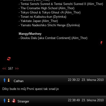
- Tentai Senshi Sunred & Tentai Senshi Sunred II (Alim_Thor)
- The Cromartie High School (Alim_Thor)
- Tokyo Ghoul & Tokyo Ghoul √A (Alim_Thor)
- Tonari no Kaibutsu-kun (Dyrimka)
- Yakitate Japan (Alim_Thor)
- Yamato Nadeshiko Shichi Henge (Dyrimka)
Mangy/Manhwy
- Doulou Dalu [aka Combat Continent] (Alim_Thor)
<<
167
>>
22:39:22 23. března 2010
Cathan
Díky bude to můj První quest tak snad jo
22:38:49 23. března 2010
Stranger