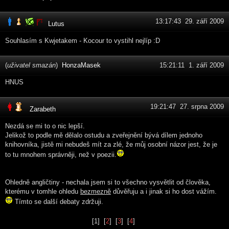
13:17:43 29. září 2009
Lutus
Souhlasím s Kwjetakem - Kocour to vystihl nejlíp :D
(
uživatel smazán
)
HonzaMasek
15:21:11 1. září 2009
HNUS
19:21:47 27. srpna 2009
Zarabeth
Nezdá se mi to o nic lepší.
Jelikož to podle mě dělalo ostudu a zveřejnění bývá dílem jednoho
knihovníka, jistě mi nebudeš mít za zlé, že můj osobní názor jest, že je
to tu mnohem správněji, než v poezii.
Ohledně angličtiny - nechala jsem si to všechno vysvětlit od člověka,
kterému v tomhle ohledu
bezmezně
důvěřuju a i jinak si ho dost vážím.
Tímto se další debaty zdržuji.
[1] [
2
] [
3
] [
4
]