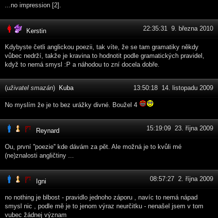
...no impression [2].
22:35:31 9. března 2010
Kerstin
Kdybyste četli anglickou poezii, tak víte, že se tam gramatiky někdy
vůbec nedrží, takže je kravina to hodnotit podle gramatických pravidel,
když to nemá smysl :P a náhodou to zní docela dobře.
(
uživatel smazán
)
Kuba
13:50:18 14. listopadu 2009
No myslím že je to bez urážky divné. Boužel 4
15:19:09 23. října 2009
Reynard
Ou, první ''poezie'' kde dávám za pět. Ale možná je to kvůli mé
(ne)znalosti angličtiny ...
08:57:27 2. října 2009
Igni
no nothing je blbost - pravidlo jednoho záporu , navíc to nemá nápad
smysl nic , podle mě je to jenom výraz neurčitku - nenašel jsem v tom
vubec žádnej význam