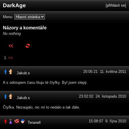
DarkAge
[
přihlásit se
]
Menu:
Názory a komentáře
No nothing
1
>>
20:05:21 11. května 2011
Jakub.s
A s odstupem času lituju té čtyřky. Byl jsem slepý.
23:02:02 24. listopadu 2010
Jakub.s
Čtyřka. Nezaujalo, nic mi to nedalo a tak dále.
15:08:07 9. října 2010
Teranell