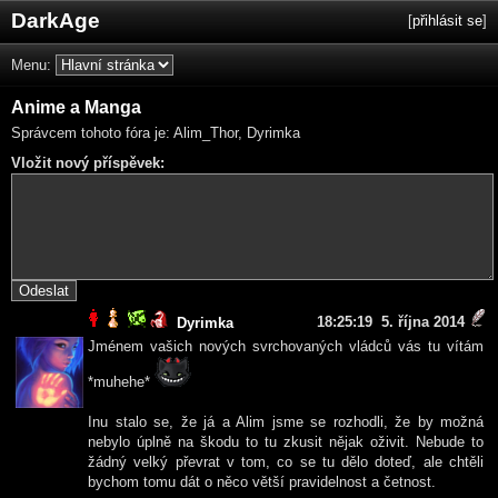
DarkAge
[
přihlásit se
]
Menu:
Anime a Manga
Správcem tohoto fóra je: Alim_Thor, Dyrimka
Vložit nový příspěvek:
18:25:19 5. října 2014
Dyrimka
Jménem vašich nových svrchovaných vládců vás tu vítám
*muhehe*
Inu stalo se, že já a Alim jsme se rozhodli, že by možná
nebylo úplně na škodu to tu zkusit nějak oživit. Nebude to
žádný velký převrat v tom, co se tu dělo doteď, ale chtěli
bychom tomu dát o něco větší pravidelnost a četnost.