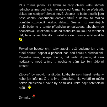
Plus mínus jednou za týden se tady objeví větší shrnutí
jednoho anime buď ode mě nebo od Alima. To se předsadí,
dokud se neobjeví shrnutí nové. Jednak to bude sloužit jako
naše osobní doporučení daných titulů a druhak to možná
pomůže rozproudit nějakou debatu. Seznam již zmíněných
titulů budeme v tomto příspěvku aktualizovat, abychom se
neopakovali. (Seznam bude od Mahouka koukou no rettousei
dál, leda by se chtěl Alim hrabat v celém fóru a vytahovat to
)
Pokud se budete chtít taky zapojit, což budeme jen vítat,
stačí shrnutí napsat a požádat nás pod čarou o předsazení.
Případně nám, nejlépe oběma, dát vědět dopředu, ať sem
nedáváme nové anime a necháme vám tak ten týdenní
prostor.
Zároveň by nebylo na škodu, kdybyste sem házeli reklamy
nebo jen info na Q s anime tématikou. Na verbíři to může
někdo přehlédnout navíc by se tu dali určitě najít potenciální
hráči.
Dyrimka