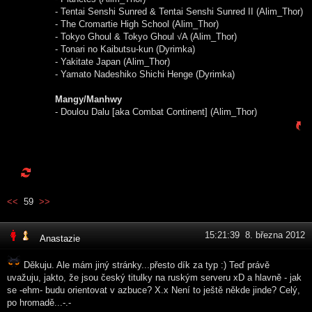
- Tentai Senshi Sunred & Tentai Senshi Sunred II (Alim_Thor)
- The Cromartie High School (Alim_Thor)
- Tokyo Ghoul & Tokyo Ghoul √A (Alim_Thor)
- Tonari no Kaibutsu-kun (Dyrimka)
- Yakitate Japan (Alim_Thor)
- Yamato Nadeshiko Shichi Henge (Dyrimka)
Mangy/Manhwy
- Doulou Dalu [aka Combat Continent] (Alim_Thor)
<<
59
>>
15:21:39 8. března 2012
Anastazie
Děkuju. Ale mám jiný stránky...přesto dík za typ :) Teď právě
uvažuju, jakto, že jsou český titulky na ruským serveru xD a hlavně - jak
se -ehm- budu orientovat v azbuce? X.x Není to ještě někde jinde? Celý,
po hromadě...-.-