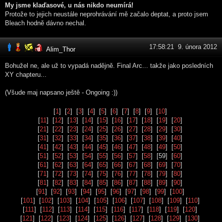
My jsme klaďasové, u nás nikdo neumírá!
Protože to jejich neustále neprohrávání mě začalo deptat, a proto jsem
Bleach hodně dávno nechal.
17:58:21 9. února 2012
Alim_Thor
Bohužel ne, ale už to vypadá nadějně. Final Arc... takže jako posledních
XY chapteru...
(Všude maj napsano ještě - Ongoing :))
[
1
] [
2
] [
3
] [
4
] [
5
] [
6
] [
7
] [
8
] [
9
] [
10
]
[
11
] [
12
] [
13
] [
14
] [
15
] [
16
] [
17
] [
18
] [
19
] [
20
]
[
21
] [
22
] [
23
] [
24
] [
25
] [
26
] [
27
] [
28
] [
29
] [
30
]
[
31
] [
32
] [
33
] [
34
] [
35
] [
36
] [
37
] [
38
] [
39
] [
40
]
[
41
] [
42
] [
43
] [
44
] [
45
] [
46
] [
47
] [
48
] [
49
] [
50
]
[
51
] [
52
] [
53
] [
54
] [
55
] [
56
] [
57
] [
58
] [59] [
60
]
[
61
] [
62
] [
63
] [
64
] [
65
] [
66
] [
67
] [
68
] [
69
] [
70
]
[
71
] [
72
] [
73
] [
74
] [
75
] [
76
] [
77
] [
78
] [
79
] [
80
]
[
81
] [
82
] [
83
] [
84
] [
85
] [
86
] [
87
] [
88
] [
89
] [
90
]
[
91
] [
92
] [
93
] [
94
] [
95
] [
96
] [
97
] [
98
] [
99
] [
100
]
[
101
] [
102
] [
103
] [
104
] [
105
] [
106
] [
107
] [
108
] [
109
] [
110
]
[
111
] [
112
] [
113
] [
114
] [
115
] [
116
] [
117
] [
118
] [
119
] [
120
]
[
121
] [
122
] [
123
] [
124
] [
125
] [
126
] [
127
] [
128
] [
129
] [
130
]