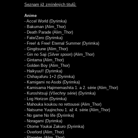
Seznam již zmíněných titulů:
Anime
- Accel World (Dyrimka)
- Bakuman (Alim_Thor)
- Death Parade (Alim_Thor)
- Fate/Zero (Dyrimka)
- Free! & Free! Eternal Summer (Dyrimka)
- Gingitsune (Alim_Thor)
- Gin no Saji (
Silver spoon
) (Alim_Thor)
- Gintama (Alim_Thor)
- Golden Boy (Alim_Thor)
- Haikyuu!! (Dyrimka)
- Chihayafuru 1+2 (Dyrimka)
- Kamigami no Asobi (Dyrimka)
- Kamisama Hajimemashita 1. a 2. série (Alim_Thor)
- Kuroshitsuji (
Všechny série
) (Dyrimka)
- Log Horizon (Dyrimka)
- Mahouka koukou no rettousei (Alim_Thor)
- Natsume Yuujinchou 1. až 4. série (Alim_Thor)
- No game No life (Dyrimka)
- Noragami (Dyrimka)
- Otome Youkai Zakuro (Dyrimka)
- Overlord (Alim_Thor)
- Planetes (Alim_Thor)