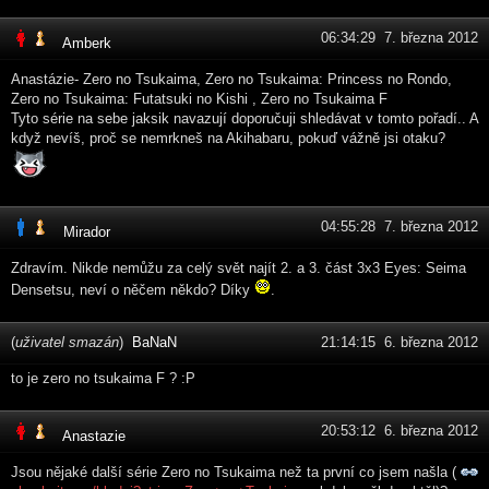
06:34:29 7. března 2012
Amberk
Anastázie- Zero no Tsukaima, Zero no Tsukaima: Princess no Rondo,
Zero no Tsukaima: Futatsuki no Kishi , Zero no Tsukaima F
Tyto série na sebe jaksik navazují doporučuji shledávat v tomto pořadí.. A
když nevíš, proč se nemrkneš na Akihabaru, pokuď vážně jsi otaku?
04:55:28 7. března 2012
Mirador
Zdravím. Nikde nemůžu za celý svět najít 2. a 3. část 3x3 Eyes: Seima
Densetsu, neví o něčem někdo? Díky
.
(
uživatel smazán
)
BaNaN
21:14:15 6. března 2012
to je zero no tsukaima F ? :P
20:53:12 6. března 2012
Anastazie
Jsou nějaké další série Zero no Tsukaima než ta první co jsem našla (