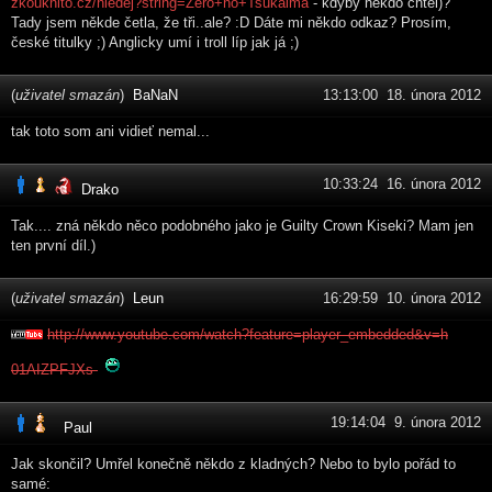
zkouknito.cz/hledej?string=Zero+no+Tsukaima
- kdyby někdo chtěl)?
Tady jsem někde četla, že tři..ale? :D Dáte mi někdo odkaz? Prosím,
české titulky ;) Anglicky umí i troll líp jak já ;)
(
uživatel smazán
)
BaNaN
13:13:00 18. února 2012
tak toto som ani vidieť nemal...
10:33:24 16. února 2012
Drako
Tak.... zná někdo něco podobného jako je Guilty Crown Kiseki? Mam jen
ten první díl.)
(
uživatel smazán
)
Leun
16:29:59 10. února 2012
http://www.youtube.com/watch?feature=player_embedded&v=h
01AIZPFJXs
19:14:04 9. února 2012
Paul
Jak skončil? Umřel konečně někdo z kladných? Nebo to bylo pořád to
samé: