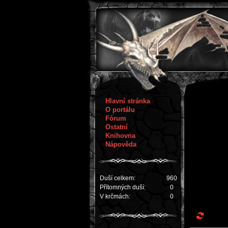
Hlavní stránka
O portálu
Fórum
Ostatní
Knihovna
Nápověda
Duší celkem:
960
Přítomných duší:
0
V krčmách:
0