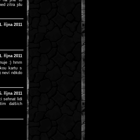
ed zítra jdu
. října 2011
. října 2011
enuje :) hmm
kou kartu s
) neví někdo
. října 2011
 sehnat lidi
tím dalších