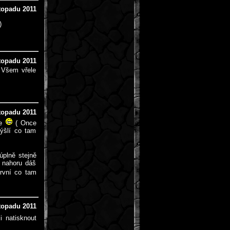
stopadu 2011
)
stopadu 2011
 Všem vřele
stopadu 2011
ce
( Once
ýšlí co tam
úplně stejně
 nahoru dáš
první co tam
stopadu 2011
i natisknout