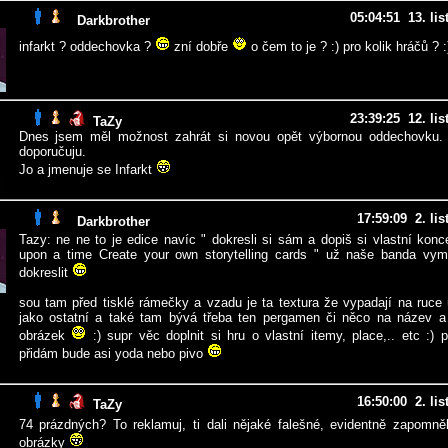
05:04:51 13. li
Darkbrother
infarkt ? oddechovka ?
zní dobře
o čem to je ? :) pro kolik hráčů ? :
23:39:25 12. li
TaZy
Dnes jsem měl možnost zahrát si novou opět výbornou oddechovku.
doporučuju.
Jo a jmenuje se Infarkt
17:59:09 2. li
Darkbrother
Tazy: ne ne to je edice navíc " dokresli si sám a dopiš si vlastní kon
upon a time Create your own storytelling cards " už naše banda vym
dokreslit
sou tam před tisklé rámečky a vzadu je ta textura že vypadají na ruce 
jako ostatní a také tam bývá třeba ten pergamen či něco na název a
obrázek
:) supr věc doplnit si hru o vlastní itemy, place,.. etc :) 
přidám bude asi yoda nebo pivo
16:50:00 2. li
TaZy
74 prázdných? To reklamuj, ti dali nějaké falešné, evidentně zapomněl
obrázky