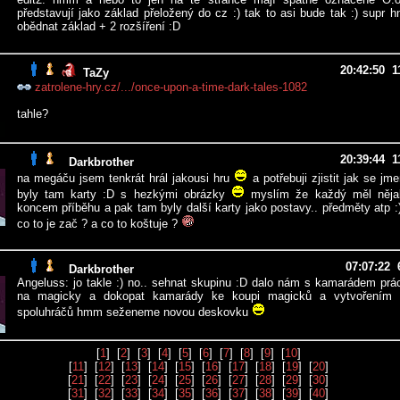
představují jako základ přeložený do cz :) tak to asi bude tak :) supr hn
obědnat základ + 2 rozšíření :D
20:42:50 11
TaZy
zatrolene-hry.cz/.../once-upon-a-time-dark-tales-1082
tahle?
20:39:44 11
Darkbrother
na megáču jsem tenkrát hrál jakousi hru
a potřebuji zjistit jak se jm
byly tam karty :D s hezkými obrázky
myslím že každý měl něja
koncem příběhu a pak tam byly další karty jako postavy.. předměty atp :
co to je zač ? a co to koštuje ?
07:07:22 6
Darkbrother
Angeluss: jo takle :) no.. sehnat skupinu :D dalo nám s kamarádem práci
na magicky a dokopat kamarády ke koupi magicků a vytvořením 
spoluhráčů hmm seženeme novou deskovku
[
1
] [
2
] [
3
] [
4
] [
5
] [
6
] [
7
] [
8
] [
9
] [
10
]
[
11
] [
12
] [
13
] [
14
] [
15
] [
16
] [
17
] [
18
] [
19
] [
20
]
[
21
] [
22
] [
23
] [
24
] [
25
] [
26
] [
27
] [
28
] [
29
] [
30
]
[
31
] [
32
] [
33
] [
34
] [
35
] [
36
] [
37
] [
38
] [
39
] [
40
]