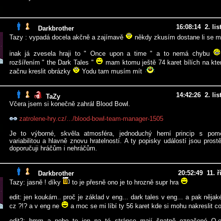
16:08:14 2. li
Darkbrother
Tazy : vypadá docela akčně a zajímavě
někdy zkusím dostane li se mi
inak já zvesela hraji to " Once upon a time " a to nemá chybu
rozšířením " the Dark Tales "
mam ktomu ještě 74 karet bílích na kte
začnu kreslit obrázky
Yodu tam musím mít
14:42:26 2. li
TaZy
Včera jsem si konečně zahrál Blood Bowl.
zatrolene-hry.cz/.../blood-bowl-team-manager-1505
Je to výborné, skvěla atmosféra, jednoduchý herní princip s pom
variabilitou a hlavně znovu hratelností. A ty popisky událostí jsou prost
doporučuji hráčům i nehráčům.
20:52:49 11. ř
Darkbrother
Tazy: jasně ! díky
to je přesně ono je to hrozně supr hra
edit: jen koukám.. proč je základ v eng... dark tales v eng... a pak nějak
cz ?!? a v eng ne
a moc se mi líbí ty 56 karet kde si mohu nakreslit co
edit2: hmm a nebo to jen na té stránce mají špatně označené O.o