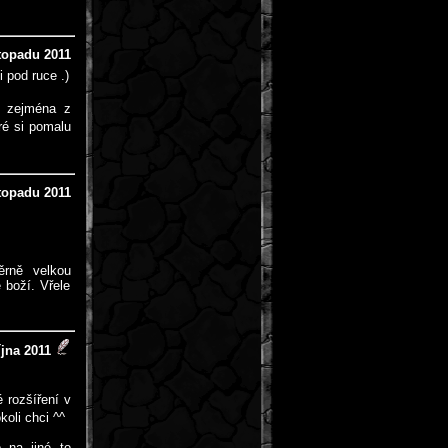
stopadu 2011
 pod ruce .)
zejména z
ré si pomalu
stopadu 2011
ěrně velkou
ě boží. Vřele
íjna 2011
é rozšíření v
koli chci ^^
 na jiné to