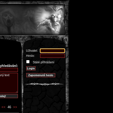
Uživatel:
Heslo:
Stálé přihlášení
yhledávání:
<<
46
>>