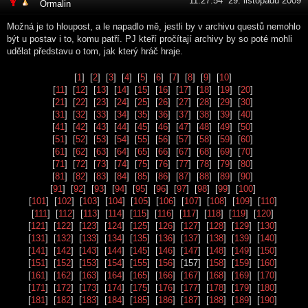
11:27:54 29. listopadu 2009
Ormalin
Možná je to hloupost, a le napadlo mě, jestli by v archivu questů nemohlo
být u postav i to, komu patří. PJ kteří pročítají archivy by so poté mohli
udělat představu o tom, jak který hráč hraje.
[
1
] [
2
] [
3
] [
4
] [
5
] [
6
] [
7
] [
8
] [
9
] [
10
]
[
11
] [
12
] [
13
] [
14
] [
15
] [
16
] [
17
] [
18
] [
19
] [
20
]
[
21
] [
22
] [
23
] [
24
] [
25
] [
26
] [
27
] [
28
] [
29
] [
30
]
[
31
] [
32
] [
33
] [
34
] [
35
] [
36
] [
37
] [
38
] [
39
] [
40
]
[
41
] [
42
] [
43
] [
44
] [
45
] [
46
] [
47
] [
48
] [
49
] [
50
]
[
51
] [
52
] [
53
] [
54
] [
55
] [
56
] [
57
] [
58
] [
59
] [
60
]
[
61
] [
62
] [
63
] [
64
] [
65
] [
66
] [
67
] [
68
] [
69
] [
70
]
[
71
] [
72
] [
73
] [
74
] [
75
] [
76
] [
77
] [
78
] [
79
] [
80
]
[
81
] [
82
] [
83
] [
84
] [
85
] [
86
] [
87
] [
88
] [
89
] [
90
]
[
91
] [
92
] [
93
] [
94
] [
95
] [
96
] [
97
] [
98
] [
99
] [
100
]
[
101
] [
102
] [
103
] [
104
] [
105
] [
106
] [
107
] [
108
] [
109
] [
110
]
[
111
] [
112
] [
113
] [
114
] [
115
] [
116
] [
117
] [
118
] [
119
] [
120
]
[
121
] [
122
] [
123
] [
124
] [
125
] [
126
] [
127
] [
128
] [
129
] [
130
]
[
131
] [
132
] [
133
] [
134
] [
135
] [
136
] [
137
] [
138
] [
139
] [
140
]
[
141
] [
142
] [
143
] [
144
] [
145
] [
146
] [
147
] [
148
] [
149
] [
150
]
[
151
] [
152
] [
153
] [
154
] [
155
] [
156
] [157] [
158
] [
159
] [
160
]
[
161
] [
162
] [
163
] [
164
] [
165
] [
166
] [
167
] [
168
] [
169
] [
170
]
[
171
] [
172
] [
173
] [
174
] [
175
] [
176
] [
177
] [
178
] [
179
] [
180
]
[
181
] [
182
] [
183
] [
184
] [
185
] [
186
] [
187
] [
188
] [
189
] [
190
]