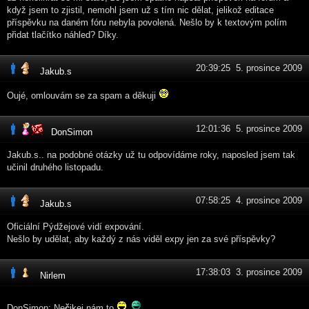
když jsem to zjistil, nemohl jsem už s tím nic dělat, jelikož editace
příspěvku na daném fóru nebyla povolená. Nešlo by k textovým polím
přidat tlačítko náhled? Díky.
20:39:25 5. prosince 2009
Jakub.s
Oujé, omlouvám se za spam a děkuji
12:01:36 5. prosince 2009
DonSimon
Jakub.s.. na podobné otázky už tu odpovídáme roky, naposled jsem tak
učinil druhého listopadu.
07:58:25 4. prosince 2009
Jakub.s
Oficiální Pýdžejové vidí expování.
Nešlo by udělat, aby každý z nás viděl expy jen za své příspěvky?
17:38:03 3. prosince 2009
Nirlem
DonSimon: Ne
č
ikej nám to.