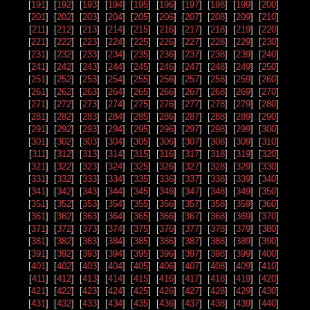
[
191
] [
192
] [
193
] [
194
] [
195
] [
196
] [
197
] [
198
] [
199
] [
200
]
[
201
] [
202
] [
203
] [
204
] [
205
] [
206
] [
207
] [
208
] [
209
] [
210
]
[
211
] [
212
] [
213
] [
214
] [
215
] [
216
] [
217
] [
218
] [
219
] [
220
]
[
221
] [
222
] [
223
] [
224
] [
225
] [
226
] [
227
] [
228
] [
229
] [
230
]
[
231
] [
232
] [
233
] [
234
] [
235
] [
236
] [
237
] [
238
] [
239
] [
240
]
[
241
] [
242
] [
243
] [
244
] [
245
] [
246
] [
247
] [
248
] [
249
] [
250
]
[
251
] [
252
] [
253
] [
254
] [
255
] [
256
] [
257
] [
258
] [
259
] [
260
]
[
261
] [
262
] [
263
] [
264
] [
265
] [
266
] [
267
] [
268
] [
269
] [
270
]
[
271
] [
272
] [
273
] [
274
] [
275
] [
276
] [
277
] [
278
] [
279
] [
280
]
[
281
] [
282
] [
283
] [
284
] [
285
] [
286
] [
287
] [
288
] [
289
] [
290
]
[
291
] [
292
] [
293
] [
294
] [
295
] [
296
] [
297
] [
298
] [
299
] [
300
]
[
301
] [
302
] [
303
] [
304
] [
305
] [
306
] [
307
] [
308
] [
309
] [
310
]
[
311
] [
312
] [
313
] [
314
] [
315
] [
316
] [
317
] [
318
] [
319
] [
320
]
[
321
] [
322
] [
323
] [
324
] [
325
] [
326
] [
327
] [
328
] [
329
] [
330
]
[
331
] [
332
] [
333
] [
334
] [
335
] [
336
] [
337
] [
338
] [
339
] [
340
]
[
341
] [
342
] [
343
] [
344
] [
345
] [
346
] [
347
] [
348
] [
349
] [
350
]
[
351
] [
352
] [
353
] [
354
] [
355
] [
356
] [
357
] [
358
] [
359
] [
360
]
[
361
] [
362
] [
363
] [
364
] [
365
] [
366
] [
367
] [
368
] [
369
] [
370
]
[
371
] [
372
] [
373
] [
374
] [
375
] [
376
] [
377
] [
378
] [
379
] [
380
]
[
381
] [
382
] [
383
] [
384
] [
385
] [
386
] [
387
] [
388
] [
389
] [
390
]
[
391
] [
392
] [
393
] [
394
] [
395
] [
396
] [
397
] [
398
] [
399
] [
400
]
[
401
] [
402
] [
403
] [
404
] [
405
] [
406
] [
407
] [
408
] [
409
] [
410
]
[
411
] [
412
] [
413
] [
414
] [
415
] [
416
] [
417
] [
418
] [
419
] [
420
]
[
421
] [
422
] [
423
] [
424
] [
425
] [
426
] [
427
] [
428
] [
429
] [
430
]
[
431
] [
432
] [
433
] [
434
] [
435
] [
436
] [
437
] [
438
] [
439
] [
440
]