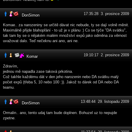
17:35:28 3. prosince 2009
DonSimon
Komae.. za narozeniny se určitě dávat nic nebude, ty se dají volně měnit.
Maximálně přijde blahopřání - to už je v plánu :) Co se týče "DA svátku",
tak tam by se o nějakém malém množství expů jako odměna za věrnost
uvažovat dalo. Teď nečeknu ani ano, ani ne.
19:10:17 2. prosince 2009
Komar
Zdravím,
jednou mě napadla zase taková prkotina.
Což takhle každému dát v den jeho narozenin nebo DA svátku malý
počet expů (třeba 5, 10 nebo 100 :)). Jakož to dárek od DA nebo DA
teamu.
13:48:44 29. listopadu 2009
DonSimon
Ormalin.. ano, tento udaj tam bude doplnen. Bohuzel uz to nepujde
zpetne.