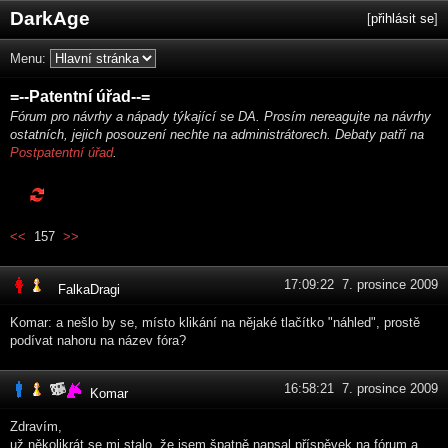
DarkAge
[
přihlásit se
]
Menu:
=--Patentní úřad--=
Fórum pro návrhy a nápady týkající se DA. Prosím nereagujte na návrhy
ostatních, jejich posouzení nechte na administrátorech. Debaty patří na
Postpatentní úřad
.
<<
157
>>
17:09:22 7. prosince 2009
FalkaDragi
Komar: a nešlo by se, místo klikání na nějaké tlačítko "náhled", prostě
podívat nahoru na název fóra?
16:58:21 7. prosince 2009
Komar
Zdravím,
už několikrát se mi stalo, že jsem špatně napsal příspěvek na fórum a