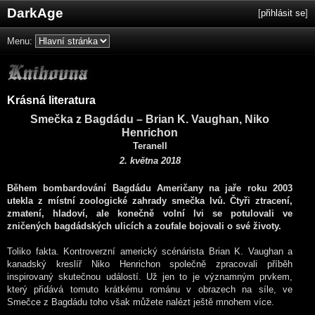
DarkAge
[
přihlásit se
]
Menu:
Krásná literatura
Smečka z Bagdádu – Brian K. Vaughan, Niko
Henrichon
Teranell
2. května 2018
Během bombardování Bagdádu Američany na jaře roku 2003
utekla z místní zoologické zahrady smečka lvů. Čtyři ztracení,
zmatení, hladoví, ale konečně volní lvi se potulovali ve
zničených bagdádských ulicích a zoufale bojovali o své životy.
Toliko fakta. Kontroverzní americký scénárista Brian K. Vaughan a
kanadský kreslíř Niko Henrichon společně zpracovali příběh
inspirovaný skutečnou událostí. Už jen to je významným prvkem,
který přidává tomuto krátkému románu v obrazech na síle, ve
Smečce z Bagdádu toho však můžete nalézt ještě mnohem více.