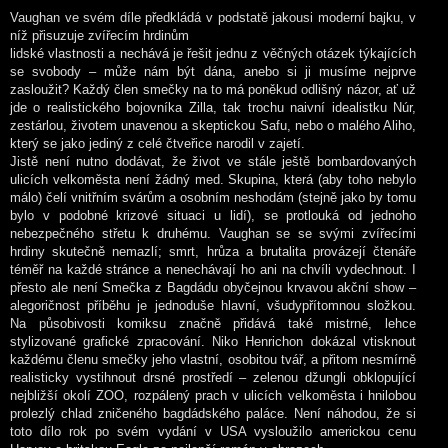
Vaughan ve svém díle předkládá v podstatě jakousi moderní bajku, v
níž přisuzuje zvířecím hrdinům
lidské vlastnosti a nechává je řešit jednu z věčných otázek týkajících
se svobody – může nám být dána, anebo si ji musíme nejprve
zasloužit? Každý člen smečky na to má poněkud odlišný názor, ať už
jde o realistického bojovníka Zilla, tak trochu naivní idealistku Núr,
zestárlou, životem unavenou a skeptickou Safu, nebo o malého Aliho,
který se jako jediný z celé čtveřice narodil v zajetí.
Jistě není nutno dodávat, že život ve stále ještě bombardovaných
ulicích velkoměsta není žádný med. Skupina, která (aby toho nebylo
málo) čelí vnitřním svárům a osobním neshodám (stejně jako by tomu
bylo v podobné krizové situaci u lidí), se protlouká od jednoho
nebezpečného střetu k druhému. Vaughan se se svými zvířecími
hrdiny skutečně nemazlí; smrt, hrůza a brutalita provázejí čtenáře
téměř na každé stránce a nenechávají ho ani na chvíli vydechnout. I
přesto ale není Smečka z Bagdádu obyčejnou krvavou akční show –
alegoričnost příběhu je jednoduše hlavní, všudypřítomnou složkou.
Na působivosti komiksu značně přidává také mistrné, lehce
stylizované grafické zpracování. Niko Henrichon dokázal vtisknout
každému členu smečky jeho vlastní, osobitou tvář, a přitom nesmírně
realisticky vystihnout drsné prostředí – zelenou džungli obklopující
nejbližší okolí ZOO, rozpálený prach v ulicích velkoměsta i hnilobou
prolezlý chlad zničeného bagdádského paláce. Není náhodou, že si
toto dílo rok po svém vydání v USA vysloužilo americkou cenu