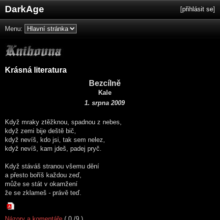
DarkAge
[
přihlásit se
]
Menu:
Krásná literatura
Bezcílně
Kale
1. srpna 2009
Když mraky ztěžknou, spadnou z nebes,
když zemi bije deště bič,
když nevíš, kdo jsi, tak sem nelez,
když nevíš, kam jdeš, padej pryč.
Když stáváš stranou všemu dění
a přesto boříš každou zeď,
může se stát v okamžení
že se zklameš - právě teď.
Názory a komentáře
( 0 /9 )