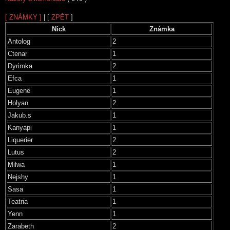
[ ZNÁMKY ]
| [
ZPĚT
]
Nick
Známka
Antolog
2
Ctenar
1
Dyrimka
2
Efca
1
Eugene
1
Holyan
2
Jakub.s
1
Kanyapi
1
Liquerier
2
Lutus
2
Milwa
1
Nejshy
1
Sasa
1
Teatria
1
Yenn
1
Zarabeth
2