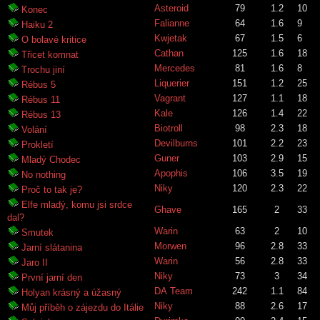
Asteroid
79
1.2
10
Konec
Falianne
64
1.6
9
Haiku 2
Kwjetak
67
1.5
6
O bolavé kritice
Cathan
125
1.6
18
Třicet komnat
Mercedes
81
1.6
8
Trochu jiní
Liquerier
151
1.2
25
Rébus 5
Vagrant
127
1.1
18
Rébus 11
Kale
126
1.4
22
Rébus 13
Biotroll
98
2.3
18
Volání
Devilburns
101
2.2
23
Prokletí
Guner
103
2.9
15
Mladý Chodec
Apophis
106
3.5
19
No nothing
Niky
120
2.3
22
Proč to tak je?
Elfe mladý, komu jsi srdce
Ghave
165
2
33
dal?
Warin
63
2
10
Smutek
Morwen
96
2.8
33
Jarní slátanina
Warin
56
2.8
33
Jaro II
Niky
73
3
34
První jarní den
DA Team
242
1.1
84
Holyan krásný a úžasný
Niky
88
2.6
17
Můj příběh o zájezdu do Itálie