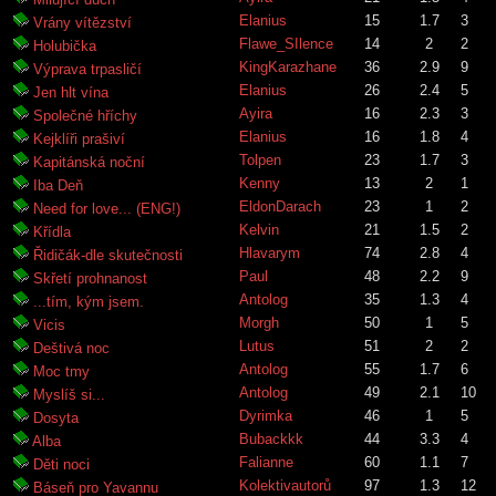
Elanius
15
1.7
3
Vrány vítězství
Flawe_SIlence
14
2
2
Holubička
KingKarazhane
36
2.9
9
Výprava trpasličí
Elanius
26
2.4
5
Jen hlt vína
Ayira
16
2.3
3
Společné hříchy
Elanius
16
1.8
4
Kejklíři prašiví
Tolpen
23
1.7
3
Kapitánská noční
Kenny
13
2
1
Iba Deň
EldonDarach
23
1
2
Need for love... (ENG!)
Kelvin
21
1.5
2
Křídla
Hlavarym
74
2.8
4
Řidičák-dle skutečnosti
Paul
48
2.2
9
Skřetí prohnanost
Antolog
35
1.3
4
...tím, kým jsem.
Morgh
50
1
5
Vicis
Lutus
51
2
2
Deštivá noc
Antolog
55
1.7
6
Moc tmy
Antolog
49
2.1
10
Myslíš si...
Dyrimka
46
1
5
Dosyta
Bubackkk
44
3.3
4
Alba
Falianne
60
1.1
7
Děti noci
Kolektivautorů
97
1.3
12
Báseň pro Yavannu