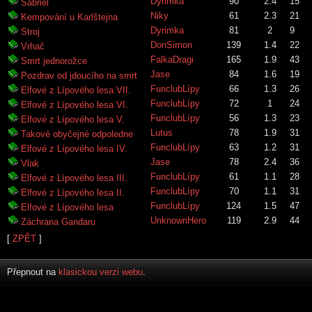
Dyrimka
90
2.4
15
Sabriel
Niky
61
2.3
21
Kempování u Karlštejna
Dyrimka
81
2
9
Stroj
DonSimon
139
1.4
22
Vrhač
FalkaDragi
165
1.9
43
Smrt jednorožce
Jase
84
1.6
19
Pozdrav od jdoucího na smrt
FunclubLípy
66
1.3
26
Elfové z Lípového lesa VII.
FunclubLípy
72
1
24
Elfové z Lípového lesa VI.
FunclubLípy
56
1.3
23
Elfové z Lípového lesa V.
Lutus
78
1.9
31
Takové obyčejné odpoledne
FunclubLípy
63
1.2
31
Elfové z Lípového lesa IV.
Jase
78
2.4
36
Vlak
FunclubLípy
61
1.1
28
Elfové z Lípového lesa III.
FunclubLípy
70
1.1
31
Elfové z Lípového lesa II.
FunclubLípy
124
1.5
47
Elfové z Lípového lesa
UnknownHero
119
2.9
44
Záchrana Gandaru
[
ZPĚT
]
Přepnout na
klasickou verzi webu
.