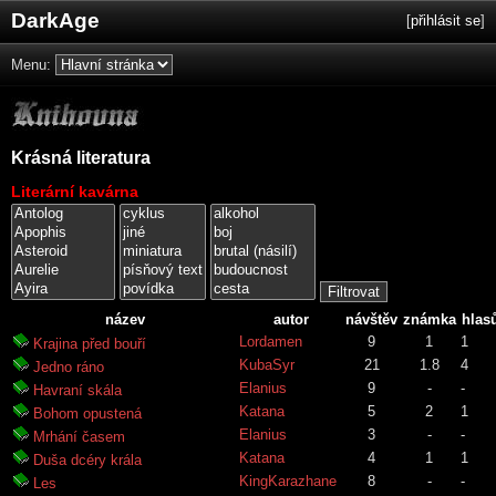
DarkAge
[
přihlásit se
]
Menu:
Krásná literatura
Literární kavárna
název
autor
návštěv
známka
hlas
Lordamen
9
1
1
Krajina před bouří
KubaSyr
21
1.8
4
Jedno ráno
Elanius
9
-
-
Havraní skála
Katana
5
2
1
Bohom opustená
Elanius
3
-
-
Mrhání časem
Katana
4
1
1
Duša dcéry krála
KingKarazhane
8
-
-
Les