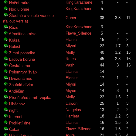
KingKarazhane
4
-
-
Noční můra
KingKarazhane
5
-
-
Noc u ohně
Štastné a veselé vianoce
Guner
38
3.3
11
(fallout verzia)
KingKarazhane
3
-
-
Růže
Flawe_SIlence
5
-
-
Afroditina krása
Elanius
15
2
2
Krása
Miyori
22
1.7
3
Bolest
Molly
40
3.2
15
Zimní pohádka
Retes
45
2.8
16
Ĺadová koruna
Vash
44
3
15
Česká zima
Elanius
14
-
-
Polomrtvý šváb
Elanius
17
1
2
Hvězdná noc
Miyori
14
-
-
Zoufalá dívka
Miyori
14
3
1
Andělům
Molly
22
1.5
2
Píseň před smrtí vojáka
Dawon
25
1
3
Liběchov
Nargelas
13
2
2
night
Harrieta
18
1.2
5
Internet
Elanius
16
1.5
2
Prokletí dne
Flawe_SIlence
16
1.5
2
Čekání
Ayira
21
1.5
4
Milující duch