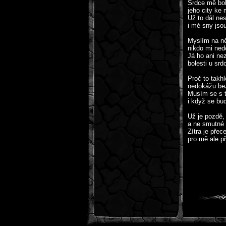
Srdce mě bol
jeho city ke 
Už to dál ne
i mé sny jso
Myslím na ně
nikdo mi ne
Já ho ani ne
bolesti u sr
Proč to takhl
nedokážu bez
Musím se s t
i když se bud
Už je pozdě,
a ne smutné 
Zítra je přec
pro mě ale př