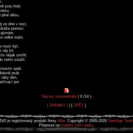
í,
mě jsou holý.
snesu,
u plné děsu.
j ve dne v noci,
dokáže pomoci.
zajímám,
dce velké mám.
e musí být,
 něj žít.
ím nějak smířit,
u velmi soužit.
 musím spát,
básně psát.
e taky den,
ežívací jen.
Názory a komentáře
( 0 /14 )
[ ZNÁMKY ]
| [
ZPĚT
]
DrD je registrovaný produkt firmy
Altar
. Copyright © 2005-2026
DarkAge Tea
Přepnout na
mobilní verzi webu
.