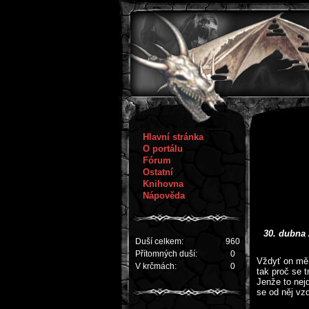
Hlavní stránka
O portálu
Fórum
Ostatní
Knihovna
Nápověda
30. dubna
Duší celkem:
960
Přítomných duší:
0
Vždyť on mě
V krčmách:
0
tak proč se t
Jenže to nej
se od něj vzd