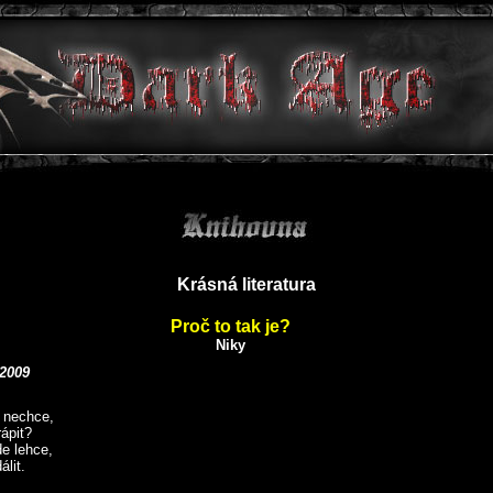
Krásná literatura
Proč to tak je?
Niky
 2009
 nechce,
rápit?
de lehce,
álit.