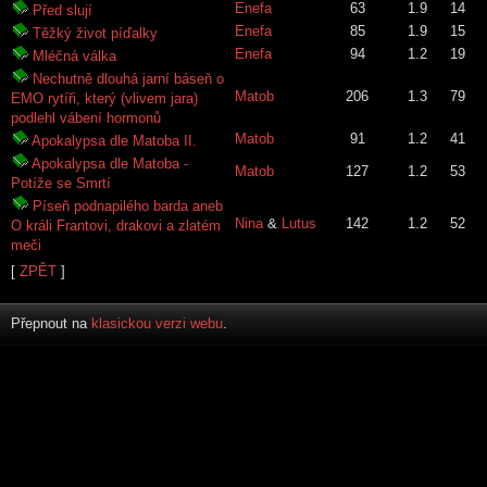
Enefa
63
1.9
14
Před slují
Enefa
85
1.9
15
Těžký život píďalky
Enefa
94
1.2
19
Mléčná válka
Nechutně dlouhá jarní báseň o
Matob
206
1.3
79
EMO rytíři, který (vlivem jara)
podlehl vábení hormonů
Matob
91
1.2
41
Apokalypsa dle Matoba II.
Apokalypsa dle Matoba -
Matob
127
1.2
53
Potíže se Smrtí
Píseň podnapilého barda aneb
Nina
&
Lutus
142
1.2
52
O králi Frantovi, drakovi a zlatém
meči
[
ZPĚT
]
Přepnout na
klasickou verzi webu
.