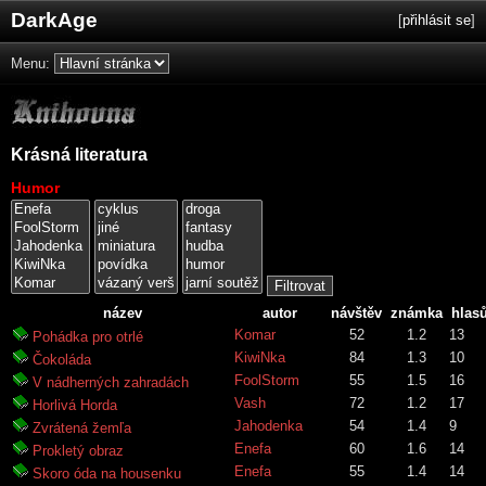
DarkAge
[
přihlásit se
]
Menu:
Krásná literatura
Humor
název
autor
návštěv
známka
hlas
Komar
52
1.2
13
Pohádka pro otrlé
KiwiNka
84
1.3
10
Čokoláda
FoolStorm
55
1.5
16
V nádherných zahradách
Vash
72
1.2
17
Horlivá Horda
Jahodenka
54
1.4
9
Zvrátená žemľa
Enefa
60
1.6
14
Prokletý obraz
Enefa
55
1.4
14
Skoro óda na housenku