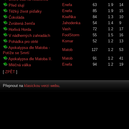
Enefa
63
1.9
14
Před slují
Enefa
85
1.9
15
Těžký život píďalky
KiwiNka
84
1.3
10
Čokoláda
Jahodenka
54
1.4
9
Zvrátená žemľa
Vash
72
1.2
17
Horlivá Horda
FoolStorm
55
1.5
16
V nádherných zahradách
Komar
52
1.2
13
Pohádka pro otrlé
Apokalypsa dle Matoba -
Matob
127
1.2
53
Potíže se Smrtí
Matob
91
1.2
41
Apokalypsa dle Matoba II.
Enefa
94
1.2
19
Mléčná válka
[
ZPĚT
]
Přepnout na
klasickou verzi webu
.