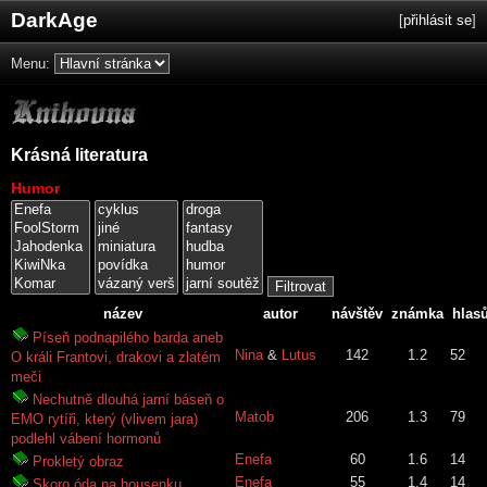
DarkAge
[
přihlásit se
]
Menu:
Krásná literatura
Humor
název
autor
návštěv
známka
hlas
Píseň podnapilého barda aneb
Nina
&
Lutus
142
1.2
52
O králi Frantovi, drakovi a zlatém
meči
Nechutně dlouhá jarní báseň o
Matob
206
1.3
79
EMO rytíři, který (vlivem jara)
podlehl vábení hormonů
Enefa
60
1.6
14
Prokletý obraz
Enefa
55
1.4
14
Skoro óda na housenku