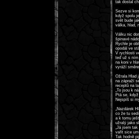
tak dostal ch
Sezve si kom
když spolu je
svět bude ja
válka, hlad, 
Válku nic do
špinavé nádo
Rychle je obl
opodál ve stá
V rychlosti v
teď už s ním
na koni v hl
vyráží směr
Ožrala Hlad j
na zápraží se
receptů na l
„To jsou k n
Ptá se, když
Nejspíš si my
„Nazdárek Hl
co že tu sed
a k tomu ješ
užralý jako s
„Já jsem tak 
vařit sice um
Tak hodně pi