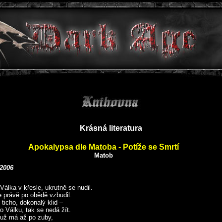
Krásná literatura
Apokalypsa dle Matoba - Potíže se Smrtí
Matob
 2006
Válka v křesle, ukrutně se nudil.
 právě po obědě vzbudil.
ticho, dokonalý klid –
ro Válku, tak se nedá žít.
a už má až po zuby,