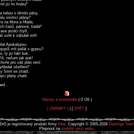
mil jsi mi hnátu!“
za tebou s těmito pány,
lu smrtící plány!“
že na Mora a Hlada.
ých časů, pánové, tradá!“
ase jezdci čtyři,
áš svět k záhubě míří.
lat Apokalypsu
jspíš mít pařát v gypsu?
o, ty jsi fakt buk,
říš, nečum jak puk!
hvíle pro váš plán není.
hledat ošetření!“
y Smrt se ztratil,
jici plány zhatil.
ed...
Názory a komentáře
( 0 /26 )
[ ZNÁMKY ]
| [
ZPĚT
]
DrD je registrovaný produkt firmy
Altar
. Copyright © 2005-2026
DarkAge Tea
Přepnout na
mobilní verzi webu
.