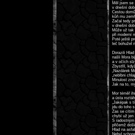
Měl jsem se 
v dnešní době
Cestou domů 
kůň mu zemře
Začal tedy p
v dnešní dob
Může už tak 
při moderní 
Poté ještě p
leč bohužel 
Dorazili Hlad
našli Mora bi
a v očích slz
Zbystřil, kdy
„Nazdárek Mo
„neblbni chla
Minulost zn
Jak na to, m
Mor téměř ihn
a ústa roztá
„Jaképak s t
jdu do toho s
Zas se cítím 
chybí už jen 
S radostným 
přičemž došl
Hlad na asfal
Nebyl schope