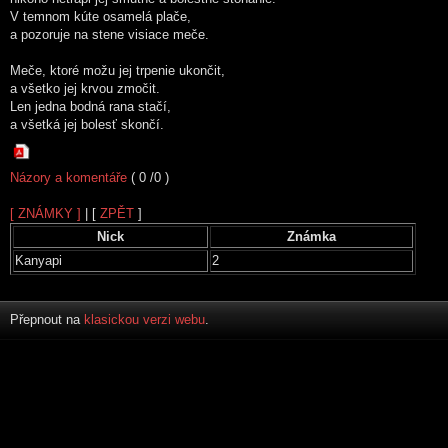
V temnom kúte osamelá plače,
a pozoruje na stene visiace meče.
Meče, ktoré možu jej trpenie ukončit,
a všetko jej krvou zmočit.
Len jedna bodná rana stačí,
a všetká jej bolesť skončí.
Názory a komentáře
( 0 /0 )
[ ZNÁMKY ]
| [
ZPĚT
]
Nick
Známka
Kanyapi
2
Přepnout na
klasickou verzi webu
.