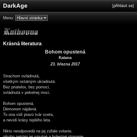
DarkAge
[
přihlásit se
]
Menu:
Krásná literatura
Bohom opustená
Katana
23. března 2017
Strachom ovládnutá,
všetkým ostatným ukradnutá.
Bez priatelov, bez pomoci,
ovládnutá v pekelnej moci.
Bohom opustená,
Démonom nájdená.
To ona vidí pravú tvár sveta,
a nevidí krásy teplého leta.
Nikto neodpovedá na jej zúfale volanie,
nikoho netrápi jej smutné a bolestné stonanie.