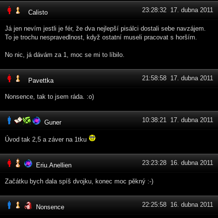
23:28:32 17. dubna 2011
Calisto
Já jen nevím jestli je fér, že dva nejlepší pisálci dostali sebe navzájem.
To je trochu nespravedlnost, když ostatní museli pracovat s horším.
No nic, já dávám za 1, moc se mi to líbilo.
21:58:58 17. dubna 2011
Pavettka
Nonsence, tak to jsem ráda. :o)
10:38:21 17. dubna 2011
Guner
Úvod tak 2,5 a záver na 1tku
23:23:28 16. dubna 2011
Eriu.Anellien
Začátku bych dala spíš dvojku, konec moc pěkný :-)
22:25:58 16. dubna 2011
Nonsence