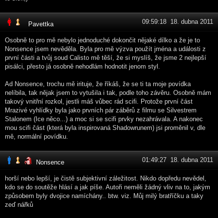
09:59:18 18. dubna 2011
Pavettka
Osobně to pro mě nebylo jednoduché dokončit nějaké dílko a že je to
Nonsence jsem nevěděla. Byla pro mě výzva použít jména a události z
první části a tvůj soud Calisto mě těší, že si myslíš, že jsme 2 nejlepší
pisálci, přesto já osobně nehodlám hodnotit jenom styl.
Ad Nonsence, trochu mě irituje, že říkáš, že se ti ta moje povídka
nelíbila, tak nějak jsem to vytušila i tak, podle toho závěru. Osobně mám
takový vnitřní rozkol, jestli máš vůbec rád scifi. Protože první část
Mrazivé vyhlídky byla jako prvních pár záběrů z filmu se Silvestrem
Stalonem (Ice něco...) a moc si se scifi prvky nezahrávala. A nakonec
mou scifi část (která byla inspirovaná Shadowrunem) jsi proměnil v, dle
mě, normální povídku.
01:49:27 18. dubna 2011
Nonsence
horší nebo lepší, je čistě subjektivní záležitost. Nikdo dopředu nevědel,
kdo se do soutěže hlásí a jak píše. Autoři neměli žádný vliv na to, jakým
způsobem byly dvojice namíchány.. btw. viz. Můj milý bratříčku a taky
zeď nářků