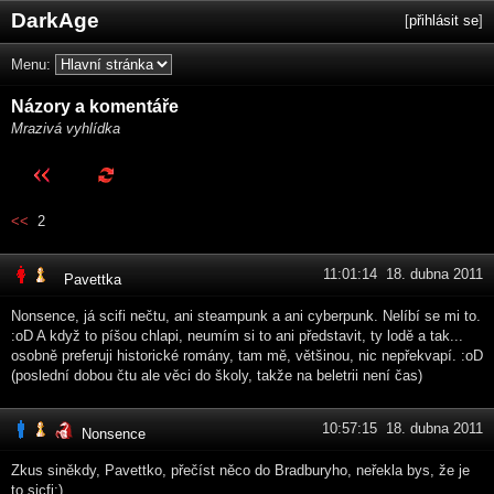
DarkAge
[
přihlásit se
]
Menu:
Názory a komentáře
Mrazivá vyhlídka
<<
2
11:01:14 18. dubna 2011
Pavettka
Nonsence, já scifi nečtu, ani steampunk a ani cyberpunk. Nelíbí se mi to.
:oD A když to píšou chlapi, neumím si to ani představit, ty lodě a tak...
osobně preferuji historické romány, tam mě, většinou, nic nepřekvapí. :oD
(poslední dobou čtu ale věci do školy, takže na beletrii není čas)
10:57:15 18. dubna 2011
Nonsence
Zkus siněkdy, Pavettko, přečíst něco do Bradburyho, neřekla bys, že je
to sicfi;)