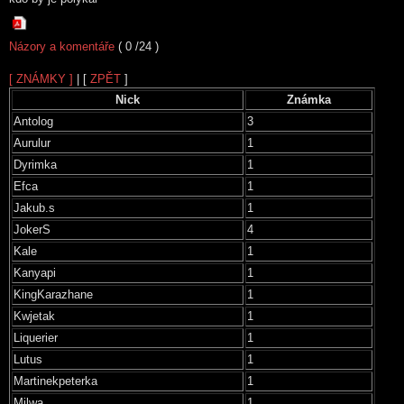
Názory a komentáře
( 0 /24 )
[ ZNÁMKY ]
| [
ZPĚT
]
Nick
Známka
Antolog
3
Aurulur
1
Dyrimka
1
Efca
1
Jakub.s
1
JokerS
4
Kale
1
Kanyapi
1
KingKarazhane
1
Kwjetak
1
Liquerier
1
Lutus
1
Martinekpeterka
1
Milwa
1