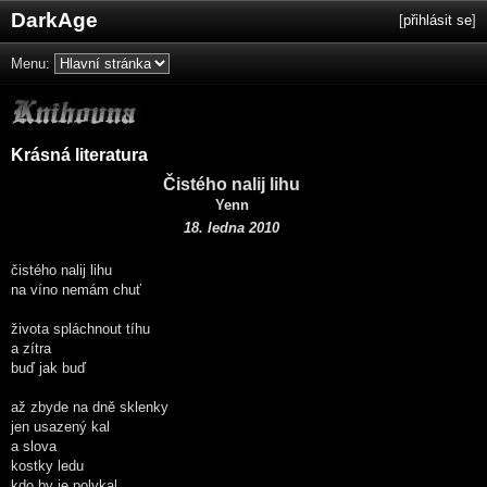
DarkAge
[
přihlásit se
]
Menu:
Krásná literatura
Čistého nalij lihu
Yenn
18. ledna 2010
čistého nalij lihu
na víno nemám chuť
života spláchnout tíhu
a zítra
buď jak buď
až zbyde na dně sklenky
jen usazený kal
a slova
kostky ledu
kdo by je polykal