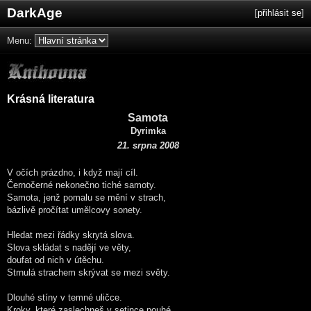
DarkAge
[
přihlásit se
]
Menu:
Krásná literatura
Samota
Dyrimka
21. srpna 2008
V očích prázdno, i když mají cíl.
Černočerné nekonečno tiché samoty.
Samota, jenž pomalu se mění v strach,
bázlivě pročítat umělcovy sonety.
Hledat mezi řádky skrytá slova.
Slova skládat s nadějí ve věty,
doufat od nich v útěchu.
Strnulá strachem skrývat se mezi světy.
Dlouhé stíny v temné uličce.
Kroky, které zaslechneš v setince pouhé.