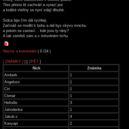
Třes přesto tě zachvátí a vyrazí pot
a krátké vteřiny se nyní zdají dlouhé.
Srdce bije čím dál rychleji,
Začínáš se modlit k bohu a dal bys skývu mnichu
a potom se zastaví… kde jsou ty rány?
A tak zemřeš sám a v mrtvolném tichu.
Názory a komentáře
( 0 /24 )
[ ZNÁMKY ]
| [
ZPĚT
]
Nick
Známka
Amberk
1
Angeluss
1
Ciri
1
Ctenar
1
Helinille
3
Jahodenka
1
Jakub.s
4
Kanyapi
2