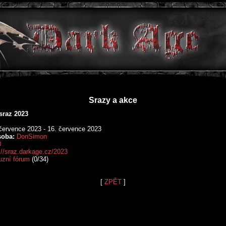
Srazy a akce
sraz 2023
července 2023 - 16. července 2023
soba:
DonSimon
0
://sraz.darkage.cz/2023
uzní fórum
(0/34)
[
ZPĚT
]