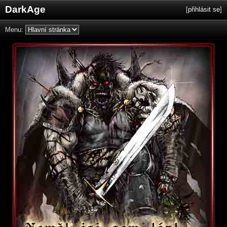
DarkAge
[
přihlásit se
]
Menu: