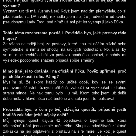
Proč sis jako figurku vybrala zrovna žabku? Má to nějaký hlubší
význam?
Význam určitě má. (usmívá se) Když jsem nad tím přemýšlela, co si
jako ikonku na DA zvolit, rozhodla jsem se, že ji odvodím od svého
pseudonymu Lady Frog, pod nímž už asi pět let vystupuji jako DJka.
Tohle téma rozebereme později. Pověděla bys, jaké postavy ráda
hraješ?
Ze všeho nejraději hraji za postavy, které jsou mi něčím blízké nebo
sympatické, s nimiž se shoduji na určitých hodnotách. No, a asi by
se mi moc nechtělo hrát za postavu opačného pohlaví, mnohdy mi
výsledek podobného snažení připadá spíše směšný.
Mimo jiné jsi to dotáhla i na oficiální PJku. Pověz upřímně, proč
jsi chtěla zkusit i ofic. PJing?
Myslím si, že skoro každý po určité době, kdy se se svými
postavami účastní různých příběhů, zatouží si vyzkoušet i druhou
stranu mince. Nejinak tomu bylo i u mě. Krom toho jsem už delší
dobu měla v hlavě něco načrtnutého a chtěla jsem to realizovat.
Prozradila bys, o čem je tvůj stávající questík, případně jestli
hodláš zakládat ještě nějaký další?
Můj nynější quest Kajuta 42 pojednává o tajemné lodi, která
všemožně trápí jedno malé městečko. Skupina odvážlivců získává
zakázku na její odplavení z přístavu na širé moře. Jelikož je quest