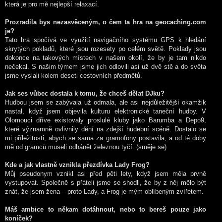
která je pro mě nejlepší relaxací.
Prozradila bys nezasvěceným, o čem ta hra na geocaching.com
je?
Tato hra spočívá ve využití navigačního systému GPS k hledání
skrytých pokladů, které jsou rozesety po celém světě. Poklady jsou
dokonce na takových místech v našem okolí, že by je tam nikdo
nečekal. S našim týmem jsme jich odlovili asi už dvě stě a do světa
jsme vyslali kolem deseti cestovních předmětů.
Jak ses vůbec dostala k tomu, že chceš dělat DJku?
Hudbou jsem se zabývala už odmala, ale asi nejdůležitější okamžik
nastal, když jsem objevila kulturu elektronické taneční hudby. V
Olomouci dříve existovaly proslulé kluby jako Barumba a Depo9,
které významně ovlivnily dění na zdejší hudební scéně. Dostalo se
mi příležitosti, abych se sama za gramofony postavila, a od té doby
mě od gramců museli odhánět železnou tyčí. (směje se)
Kde a jak vlastně vznikla přezdívka Lady Frog?
Můj pseudonym vznikl asi před pěti lety, když jsem měla prvně
vystupovat. Společně s přáteli jsme se shodli, že by z něj mělo být
znát, že jsem žena – proto Lady, a Frog je mým oblíbeným zvířetem.
Máš ambice to někam dotáhnout, nebo to bereš pouze jako
koníček?