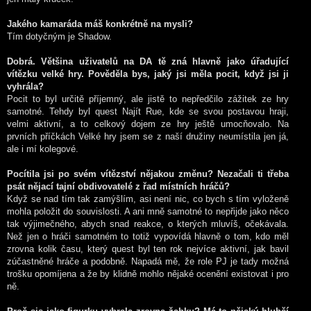
Jakého kamaráda máš konkrétně na mysli?
Tím dotyčným je Shadow.
Dobrá. Většina uživatelů na DA tě zná hlavně jako úřadující
vítězku velké hry. Pověděla bys, jaký jsi měla pocit, když jsi ji
vyhrála?
Pocit to byl určitě příjemný, ale jistě to nepředčilo zážitek ze hry
samotné. Tehdy byl quest Najít Rue, kde se svou postavou hraji,
velmi aktivní, a to celkový dojem ze hry ještě umocňovalo. Na
prvních příčkách Velké hry jsem se z naší družiny neumístila jen já,
ale i mí kolegové.
Pocítila jsi po svém vítězství nějakou změnu? Nezačali ti třeba
psát nějací tajní obdivovatelé z řad místních hráčů?
Když se nad tím tak zamýšlím, asi není nic, co bych s tím vyloženě
mohla položit do souvislosti. A ani mně samotné to nepřijde jako něco
tak výjimečného, abych snad reakce, o kterých mluvíš, očekávala.
Než jen o hráči samotném to totiž vypovídá hlavně o tom, kdo měl
zrovna kolik času, který quest byl ten rok nejvíce aktivní, jak bavil
zúčastněné hráče a podobně. Napadá mě, že role PJ je tady možná
trošku opomíjena a že by klidně mohlo nějaké ocenění existovat i pro
ně.