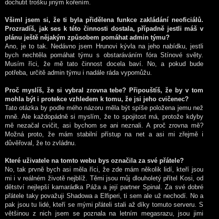
dochutit trošku jiným kořením.
Všiml jsem si, že ti byla přidělena funkce zakládání neoficiálů.
Prozradíš, jak ses k této činnosti dostala, případně jestli máš v
plánu ještě nějakým způsobem pomáhat admin týmu?
Ano, je to tak. Nedávno jsem Hrunovi kývla na jeho nabídku, jestli
bych nechtěla pomáhat týmu s obstaráváním fóra Stínové světy.
Musím říci, že mě tato činnost docela baví. No, a pokud bude
potřeba, určitě admin týmu i nadále ráda vypomůžu.
Proč myslíš, že si vybral zrovna tebe? Připouštíš, že by v tom
mohla být i protekce vzhledem k tomu, že jsi jeho cvičenec?
Tato otázka by podle mého názoru měla být spíše položena jemu než
mně. Ale každopádně si myslím, že to spojitost má, protože kdyby
mě nezačal cvičit, asi bychom se ani neznali. A proč zrovna mě?
Možná proto, že mám stabilní přístup na net a asi mi zřejmě i
důvěřoval, že to zvládnu.
Které uživatele na tomto webu bys označila za své přátele?
No, tak prvně bych asi měla říci, že zde mám několik lidí, kteří jsou
mi i v reálném životě nejblíž. Těmi jsou můj dlouholetý přítel Kosi, od
dětství nejlepší kamarádka Páža a její partner Spinal. Za své dobré
přátele taky považuji Shadowa a Elfiperi, ti sem ale už nechodí. No a
pak jsou tu lidé, kteří se mými přáteli stali až díky tomuto serveru. S
většinou z nich jsem se poznala na letním megasrazu, jsou jimi