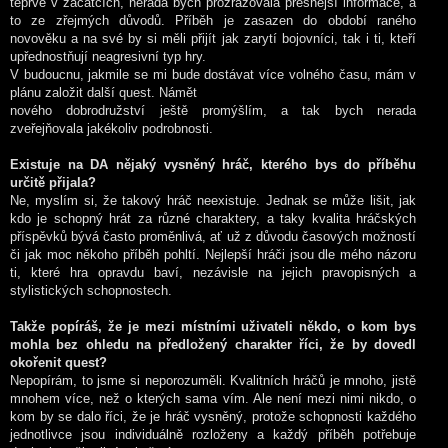
teprve v začátcích, nerada bych prozrazovala přesnější informace, a
to ze zřejmých důvodů. Příběh je zasazen do období raného
novověku a na své by si měli přijít jak zarytí bojovníci, tak i ti, kteří
upřednostňují neagresivní typ hry.
V budoucnu, jakmile se mi bude dostávat více volného času, mám v
plánu založit další quest. Námět
nového dobrodružství ještě promýšlím, a tak bych nerada
zveřejňovala jakékoliv podrobnosti.
Existuje na DA nějaký vysněný hráč, kterého bys do příběhu
určitě přijala?
Ne, myslím si, že takový hráč neexistuje. Jednak se může lišit, jak
kdo je schopný hrát za různé charaktery, a taky kvalita hráčských
příspěvků bývá často proměnlivá, ať už z důvodu časových možností
či jak moc někoho příběh pohltí. Nejlepší hráči jsou dle mého názoru
ti, které hra opravdu baví, nezávisle na jejich pravopisných a
stylistických schopnostech.
Takže popíráš, že je mezi místními uživateli někdo, o kom bys
mohla bez ohledu na předložený charakter říci, že by dovedl
okořenit quest?
Nepopírám, to jsme si neporozuměli. Kvalitních hráčů je mnoho, jistě
mnohem více, než o kterých sama vím. Ale není mezi nimi nikdo, o
kom by se dalo říci, že je hráč vysněný, protože schopnosti každého
jednotlivce jsou individuálně rozloženy a každý příběh potřebuje