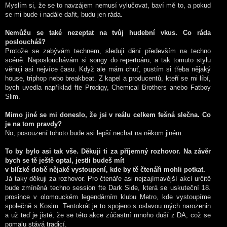
Myslím si, že se to navzájem nemusí vylučovat, baví mě to, a pokud
se mi bude i nadále dařit, budu jen ráda.
Nemůžu se také nezeptat na tvůj hudební vkus. Co ráda
posloucháš?
Protože se zabývám technem, sleduji dění především na techno
scéně. Naposlouchávám si songy do repertoáru, a tak tomuto stylu
věnuji asi nejvíce času. Když ale mám chuť, pustím si třeba nějaký
house, triphop nebo breakbeat. Z kapel a producentů, kteří se mi líbí,
bych uvedla například fte Prodigy, Chemical Brothers anebo Fatboy
Slim.
Mimo jiné se mi doneslo, že jsi v reálu celkem fešná slečna. Co
je na tom pravdy?
No, posouzení tohoto bude asi lepší nechat na někom jiném.
To by bylo asi tak vše. Děkuji ti za příjemný rozhovor. Na závěr
bych se tě ještě optal, jestli budeš mít
v blízké době nějaké vystoupení, kde by tě čtenáři mohli potkat.
Já taky děkuji za rozhovor. Pro čtenáře asi nejzajímavější akcí určitě
bude zmíněná techno session fte Dark Side, která se uskuteční 18.
prosince v olomouckém legendárním klubu Metro, kde vystoupíme
společně s Kosim. Tentokrát je to spojeno s oslavou mých narozenin
a už teď je jisté, že se této akce zúčastní mnoho duší z DA, což se
pomalu stává tradicí.