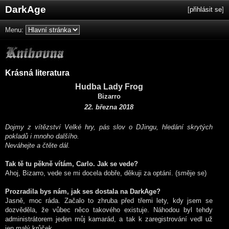
DarkAge
[
přihlásit se
]
Menu:
Krásná literatura
Hudba Lady Frog
Bizarro
22. března 2018
Dojmy z vítězství Velké hry, pás slov o DJingu, hledání skrytých
pokladů i mnoho dalšího.
Neváhejte a čtěte dál.
Tak tě tu pěkně vítám, Carlo. Jak se vede?
Ahoj, Bizarro, vede se mi docela dobře, děkuji za optání. (směje se)
Prozradila bys nám, jak ses dostala na DarkAge?
Jasně, moc ráda. Začalo to zhruba před třemi lety, kdy jsem se
dozvěděla, že vůbec něco takového existuje. Náhodou byl tehdy
administrátorem jeden můj kamarád, a tak k zaregistrování vedl už
jen malý krůček.