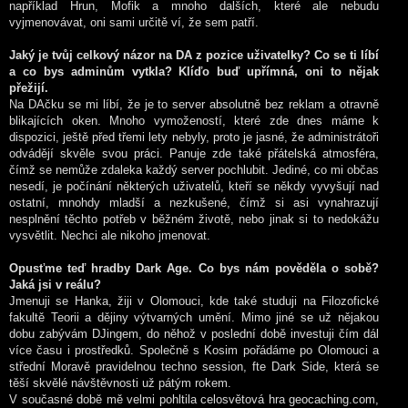
například Hrun, Mofik a mnoho dalších, které ale nebudu
vyjmenovávat, oni sami určitě ví, že sem patří.
Jaký je tvůj celkový názor na DA z pozice uživatelky? Co se ti líbí
a co bys adminům vytkla? Klíďo buď upřímná, oni to nějak
přežijí.
Na DAčku se mi líbí, že je to server absolutně bez reklam a otravně
blikajících oken. Mnoho vymožeností, které zde dnes máme k
dispozici, ještě před třemi lety nebyly, proto je jasné, že administrátoři
odvádějí skvěle svou práci. Panuje zde také přátelská atmosféra,
čímž se nemůže zdaleka každý server pochlubit. Jediné, co mi občas
nesedí, je počínání některých uživatelů, kteří se někdy vyvyšují nad
ostatní, mnohdy mladší a nezkušené, čímž si asi vynahrazují
nesplnění těchto potřeb v běžném životě, nebo jinak si to nedokážu
vysvětlit. Nechci ale nikoho jmenovat.
Opusťme teď hradby Dark Age. Co bys nám pověděla o sobě?
Jaká jsi v reálu?
Jmenuji se Hanka, žiji v Olomouci, kde také studuji na Filozofické
fakultě Teorii a dějiny výtvarných umění. Mimo jiné se už nějakou
dobu zabývám DJingem, do něhož v poslední době investuji čím dál
více času i prostředků. Společně s Kosim pořádáme po Olomouci a
střední Moravě pravidelnou techno session, fte Dark Side, která se
těší skvělé návštěvnosti už pátým rokem.
V současné době mě velmi pohltila celosvětová hra geocaching.com,