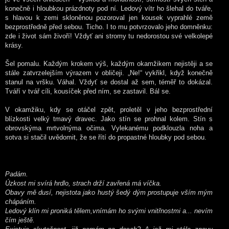
konečně i hloubkou prázdnoty pod ní. Ledový vítr ho šlehal do tváře,
s hlavou k zemi skloněnou pozoroval jen kousek vyprahlé země
bezprostředně před sebou. Ticho. I to mu potvrzovalo jeho domněnku:
zde i život sám živoří! Vždyť ani stromy tu nedorostou své velkolepé
krásy.
Šel pomalu. Každým krokem výš, každým okamžikem nejistěji a se
stále zatvrzelejším výrazem v obličeji. „Ne!“ vykřikl, když konečně
stanul na vršku. Váhal. Vždyť se dostal až sem, téměř to dokázal.
Tváří v tvář cíli, kousíček před ním, se zastavil. Bál se.
V okamžiku, kdy se otáčel zpět, proletěl v jeho bezprostřední
blízkosti velký tmavý dravec. Jako stín se prohnal kolem. Stín s
obrovskýma mrtvolnýma očima. Vylekanému podklouzla noha a
sotva si stačil uvědomit, že se řítí do propastné hloubky pod sebou.
Padám.
Úzkost mi svírá hrdlo, strach drží zavřená má víčka.
Obavy mě dusí, nejistota jako hustý šedý dým prostupuje vším mým
chápáním.
Ledový klín mi proniká tělem,vnímám ho svými vnitřnostmi a... nevím
čím ještě.