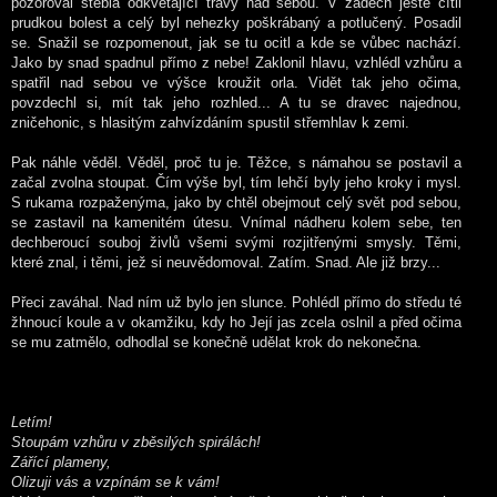
pozoroval stébla odkvétající trávy nad sebou. V zádech ještě cítil
prudkou bolest a celý byl nehezky poškrábaný a potlučený. Posadil
se. Snažil se rozpomenout, jak se tu ocitl a kde se vůbec nachází.
Jako by snad spadnul přímo z nebe! Zaklonil hlavu, vzhlédl vzhůru a
spatřil nad sebou ve výšce kroužit orla. Vidět tak jeho očima,
povzdechl si, mít tak jeho rozhled... A tu se dravec najednou,
zničehonic, s hlasitým zahvízdáním spustil střemhlav k zemi.
Pak náhle věděl. Věděl, proč tu je. Těžce, s námahou se postavil a
začal zvolna stoupat. Čím výše byl, tím lehčí byly jeho kroky i mysl.
S rukama rozpaženýma, jako by chtěl obejmout celý svět pod sebou,
se zastavil na kamenitém útesu. Vnímal nádheru kolem sebe, ten
dechberoucí souboj živlů všemi svými rozjitřenými smysly. Těmi,
které znal, i těmi, jež si neuvědomoval. Zatím. Snad. Ale již brzy...
Přeci zaváhal. Nad ním už bylo jen slunce. Pohlédl přímo do středu té
žhnoucí koule a v okamžiku, kdy ho Její jas zcela oslnil a před očima
se mu zatmělo, odhodlal se konečně udělat krok do nekonečna.
Letím!
Stoupám vzhůru v zběsilých spirálách!
Zářící plameny,
Olizuji vás a vzpínám se k vám!