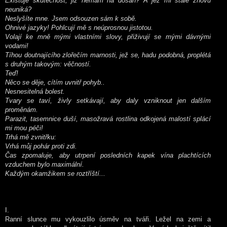
Existuje skutečnost, již nemám na dosah? A jež mi stále znovu
neuniká?
Neslyšíte mne. Jsem odsouzen sám k sobě.
Ohnivé jazyky! Pohlcují mě s neúprosnou jistotou.
Volají ke mně mými vlastními slovy, přiživují se mými dávnými
vodami!
Tíhou doutnajícího zlořečím marnosti, jež se, hadu podobná, proplétá
s druhým takovým: věčností.
Teď!
Něco se děje, cítím uvnitř pohyb..
Nesnesitelná bolest.
Tvary se taví, živly setkávají, aby daly vzniknout jen dalším
proměnám.
Parazit, tasemnice duší, masožravá rostlina odkojená malostí splácí
mi mou péči!
Trhá mě zvnitřku:
Vrhá můj pohár proti zdi.
Čas zpomaluje, aby utrpení posledních kapek vína plachtících
vzduchem bylo maximální.
Každým okamžikem se roztříští...
I.
Ranní slunce mu vykouzlilo úsměv na tváři. Ležel na zemi a