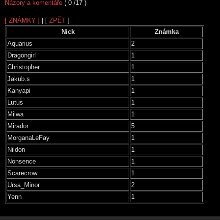
Názory a komentáře
( 0 /17 )
[ ZNÁMKY ]
| [
ZPĚT
]
Nick
Známka
Aquarius
2
Dragongirl
1
Christopher
1
Jakub.s
1
Kanyapi
1
Lutus
1
Milwa
1
Mirador
5
MorganaLeFay
1
Nildon
1
Nonsence
1
Scarecrow
1
Ursa_Minor
2
Yenn
1