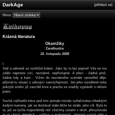
DarkAge
[
přihlásit se
]
Menu:
Krásná literatura
Okamžiky
Zarathustra
10. listopadu 2008
I.
Stál a udiveně se rozhlížel kolem. Jako by tu byl poprvé! Vše se mu
zdálo naprosto cizí, neznámé, nepřístupné. A přeci - žádná proč,
žádná kdy a kam... Vržen do neznámého scénáře vprostřed děje:
přijímal tu situaci s udivující samozřejmostí. Jen jeho rozedřené nohy
pokryté směsí již zaschlé krve a prachu se snažily vyprávět o něčem
jiném.
Suchá zažloutlá tráva pod ním pomalu mizela vytlačována chladnými
šedými kameny, jak se dostával stále blíže ke skále, jeho cíli. Byla to
ta, jež se tyčila majestétněji než všechny ostatní v okolí, převyšovala
je ve všech ohledech – výškou a mohutností, strmostí svých stěn a