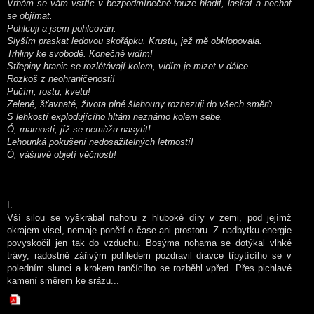
Vrhám se vám vstříc v bezpodmínečné touze hladit, laskat a nechat
se objímat.
Pohlcuji a jsem pohlcován.
Slyším praskat ledovou skořápku. Krustu, jež mě obklopovala.
Trhliny ke svobodě. Konečně vidím!
Střepiny hranic se rozlétávají kolem, vidím je mizet v dálce.
Rozkoš z neohraničenosti!
Pučím, rostu, kvetu!
Zelené, šťavnaté, života plné šlahouny rozhazuji do všech směrů.
S lehkostí explodujícího hltám neznámo kolem sebe.
Ó, marnosti, jíž se nemůžu nasytit!
Lehounká pokušení nedosažitelných letmostí!
Ó, vášnivé objetí věčnosti!
I.
Vší silou se vyškrábal nahoru z hluboké díry v zemi, pod jejímž
okrajem visel, nemaje ponětí o čase ani prostoru. Z nadbytku energie
povyskočil jen tak do vzduchu. Bosýma nohama se dotýkal vlhké
trávy, radostně zářivým pohledem pozdravil dravce třpytícího se v
poledním slunci a krokem tančícího se rozběhl vpřed. Přes pichlavé
kamení směrem ke srázu...