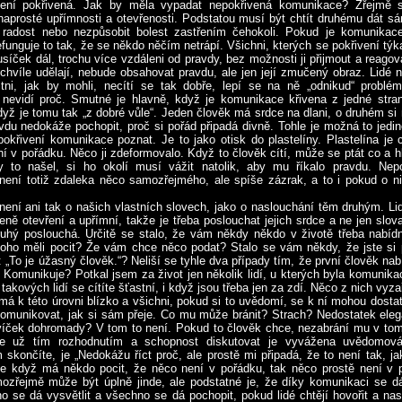
 není pokřivená. Jak by měla vypadat nepokřivená komunikace? Zřejmě 
naprosté upřímnosti a otevřenosti. Podstatou musí být chtít druhému dát s
t radost nebo nezpůsobit bolest zastřením čehokoli. Pokud je komunikace
funguje to tak, že se někdo něčím netrápí. Všichni, kterých se pokřivení týka
síček dál, trochu více vzdáleni od pravdy, bez možnosti ji přijmout a reagova
 chvíle udělají, nebude obsahovat pravdu, ale jen její zmučený obraz. Lidé
tni, jak by mohli, necítí se tak dobře, lepí se na ně „odnikud“ problé
 nevidí proč. Smutné je hlavně, když je komunikace křivena z jedné stran
dyž je tomu tak „z dobré vůle“. Jeden člověk má srdce na dlani, o druhém si 
du nedokáže pochopit, proč si pořád připadá divně. Tohle je možná to jedin
okřivení komunikace poznat. Je to jako otisk do plastelíny. Plastelína je c
ní v pořádku. Něco ji zdeformovalo. Když to člověk cítí, může se ptát co a hl
 to našel, si ho okolí musí vážit natolik, aby mu říkalo pravdu. Nep
ení totiž zdaleka něco samozřejmého, ale spíše zázrak, a to i pokud o ni
není ani tak o našich vlastních slovech, jako o naslouchání těm druhým. Li
zeně otevření a upřímní, takže je třeba poslouchat jejich srdce a ne jen slov
ruhý poslouchá. Určitě se stalo, že vám někdy někdo v životě třeba nabídn
toho měli pocit? Že vám chce něco podat? Stalo se vám někdy, že jste si p
: „To je úžasný člověk.“? Neliší se tyhle dva případy tím, že první člověk nab
 Komunikuje? Potkal jsem za život jen několik lidí, u kterých byla komunika
takových lidí se cítíte šťastní, i když jsou třeba jen za zdí. Něco z nich vyza
 má k této úrovni blízko a všichni, pokud si to uvědomí, se k ní mohou dosta
omunikovat, jak si sám přeje. Co mu může bránit? Strach? Nedostatek eleg
víček dohromady? V tom to není. Pokud to člověk chce, nezabrání mu v tom
e už tím rozhodnutím a schopnost diskutovat je vyvážena uvědomová
 skončíte, je „Nedokážu říct proč, ale prostě mi připadá, že to není tak, jak
e když má někdo pocit, že něco není v pořádku, tak něco prostě není v 
zřejmě může být úplně jinde, ale podstatné je, že díky komunikaci se dá
no se dá vysvětlit a všechno se dá pochopit, pokud lidé chtějí hovořit a nas