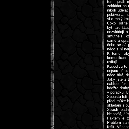
tom, jestli
zakládat na 
nikoli uděla
pokřivená, ne
si o malý kou
Cokoli od té
být tak šťas
nezvládají a
smutnější, k
samé a oprav
čeho se dá p
něco s ní ne
K tomu, aby
komunikace n
usilují.
Kupodivu to 
nejsou přiro
něco říká, d
Jaký jste z 
nabídce řekli
kdežto druhý
v pořádku. U 
Spousta lidí
přeci může k
skládání slo
Strach padn
Nejhorší, čím
Faktem je, ž
Problém samo
řešit. Všech