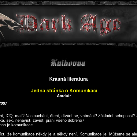
Krásná literatura
Jedna stránka o Komunikaci
Amduir
2007
ní, ICQ, mail? Naslouchání, čtení, dívání se, vnímání? Základní schopnost? 
ka, sex, nenávist, závist, přání všeho dobrého?
hno je komunikace.
ct, že komunikace někdy je a někdy není. Komunikace je. Můžeme se ale