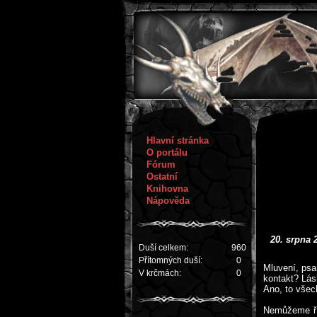
Hlavní stránka
O portálu
Fórum
Ostatní
Knihovna
Nápověda
20. srpna 
Duší celkem:
960
Přítomných duší:
0
Mluvení, psa
V krčmách:
0
kontakt? Lás
Ano, to všec
Nemůžeme ří