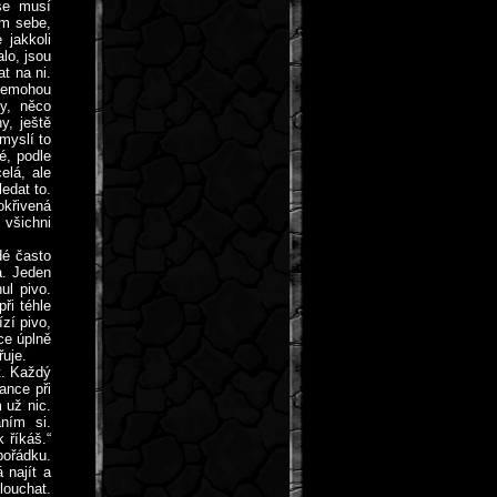
se musí
ám sebe,
 jakkoli
lo, jsou
t na ni.
 nemohou
my, něco
y, ještě
myslí to
é, podle
elá, ale
edat to.
okřivená
 všichni
dé často
a. Jeden
ul pivo.
ři téhle
ízí pivo,
ce úplně
řuje.
t. Každý
ance při
 už nic.
ním si.
 říkáš.“
pořádku.
 najít a
louchat.