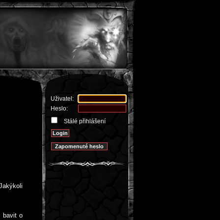
Uživatel:
Heslo:
Stálé přihlášení
Jakýkoli
 bavit o