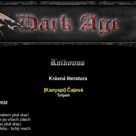
Krásná literatura
(Kanyapi) Čajová
Tolpen
2018
ebem pluli draci
e po všech zdech
u pluli draci
řehu - tichý mech