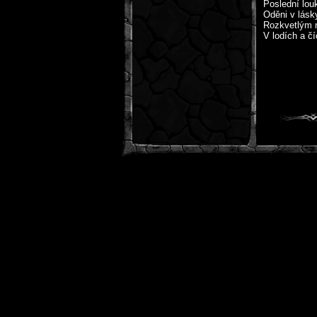
Poslední louk
Oděni v lásk
Rozkvetlým n
V lodích a čí