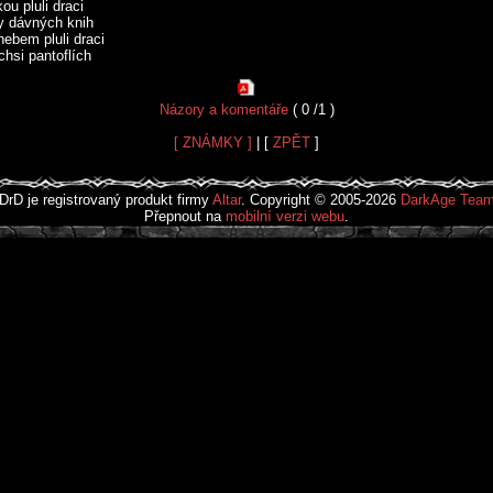
ou pluli draci
y dávných knih
ebem pluli draci
chsi pantoflích
Názory a komentáře
( 0 /1 )
[ ZNÁMKY ]
| [
ZPĚT
]
DrD je registrovaný produkt firmy
Altar
. Copyright © 2005-2026
DarkAge Tea
Přepnout na
mobilní verzi webu
.