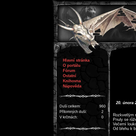
Hlavní stránka
O portálu
Fórum
Ostatní
Knihovna
Nápověda
20. února 
Duší celkem:
960
Přítomných duší:
2
Rozkvetlým n
V krčmách:
0
Pnuly se růž
Večerní louko
Od břehu k b