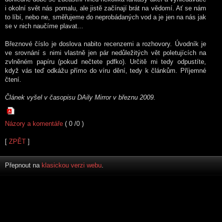
i okolní svět nás pomalu, ale jistě začínají brát na vědomí. Ať se nám
to líbí, nebo ne, směřujeme do neprobádaných vod a je jen na nás jak
se v nich naučíme plavat...
Březnové číslo je doslova nabito recenzemi a rozhovory. Úvodník je
ve srovnání s nimi vlastně jen pár nedůležitých vět poletujících na
zvlněném papíru (pokud nečtete pdfko). Určitě mi tedy odpustíte,
když vás teď odkážu přímo do víru dění, tedy k článkům. Příjemné
čtení.
Článek vyšel v časopisu DAily Mirror v březnu 2009.
Názory a komentáře
( 0 /0 )
[
ZPĚT
]
Přepnout na
klasickou verzi webu
.