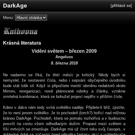
DarkAge
[
přihlásit se
]
Menu:
Krásná literatura
Viděni světem – březen 2009
Angeluss
8. března 2018
Ne nadarmo se říká, že třetí měsíc je kritický. Nikdy bych si
nemyslel, že sestavení čísla, nebo i sepsání obyčejného úvodníku
bude stát tolik sil. Když si připočtete menší obměnu redaktorů okolo
Mirroru, reorganizaci, nově plánované rubriky a články, vznikne
smrtelná kombinace, která se bohužel projeví nejdřív v příštím čísle.
Kdesi v dálce nám tedy svítá světélko naděje. Přijdete-li blíž, zjistíte,
že to není jenom světélko. Je to pochodeň (torch?) hořící nad mlžnou
bránou DarkAge. Pochodeň, která se pomalu rozhořívá a v budoucnu
posvítí na cestu všem odhodlaným duším. Propast mezi světem a
říší mrtvých se zmenšuje. DarkAge má už čtvrt roku svůj časopis, v
dohledné době se zúčastní hned několika fantasy akcí a vyhledávače