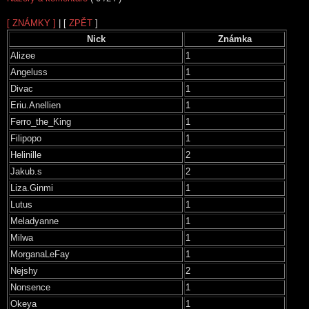
[ ZNÁMKY ]
| [
ZPĚT
]
Nick
Známka
Alizee
1
Angeluss
1
Divac
1
Eriu.Anellien
1
Ferro_the_King
1
Filipopo
1
Helinille
2
Jakub.s
2
Liza.Ginmi
1
Lutus
1
Meladyanne
1
Milwa
1
MorganaLeFay
1
Nejshy
2
Nonsence
1
Okeya
1