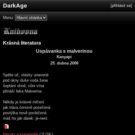
DarkAge
[
přihlásit se
]
Menu:
Krásná literatura
Uspávanka s malverinou
Kanyapi
25. dubna 2006
Spěte už, vlásky unavené
pod okny duše voda žene
šeptání ohně, vůni vína
přináší řeka Malverina
Někdy je krásné mlčení
jak tráva čerstvě posečená
postýlka nově povlečená
máš ho jak dárek: je-není.
Názory a komentáře
( 0 /24 )