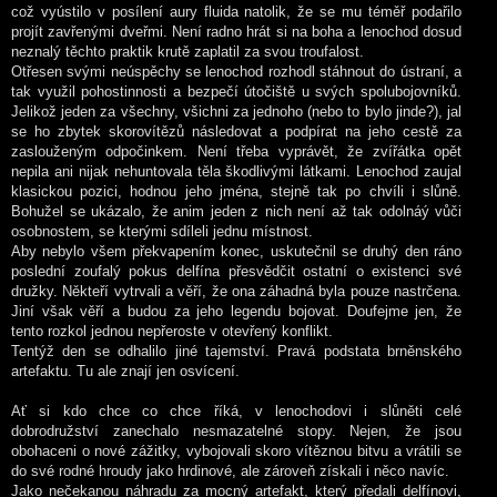
což vyústilo v posílení aury fluida natolik, že se mu téměř podařilo
projít zavřenými dveřmi. Není radno hrát si na boha a lenochod dosud
neznalý těchto praktik krutě zaplatil za svou troufalost.
Otřesen svými neúspěchy se lenochod rozhodl stáhnout do ústraní, a
tak využil pohostinnosti a bezpečí útočiště u svých spolubojovníků.
Jelikož jeden za všechny, všichni za jednoho (nebo to bylo jinde?), jal
se ho zbytek skorovítězů následovat a podpírat na jeho cestě za
zaslouženým odpočinkem. Není třeba vyprávět, že zvířátka opět
nepila ani nijak nehuntovala těla škodlivými látkami. Lenochod zaujal
klasickou pozici, hodnou jeho jména, stejně tak po chvíli i slůně.
Bohužel se ukázalo, že anim jeden z nich není až tak odolnáý vůči
osobnostem, se kterými sdíleli jednu místnost.
Aby nebylo všem překvapením konec, uskutečnil se druhý den ráno
poslední zoufalý pokus delfína přesvědčit ostatní o existenci své
družky. Někteří vytrvali a věří, že ona záhadná byla pouze nastrčena.
Jiní však věří a budou za jeho legendu bojovat. Doufejme jen, že
tento rozkol jednou nepřeroste v otevřený konflikt.
Tentýž den se odhalilo jiné tajemství. Pravá podstata brněnského
artefaktu. Tu ale znají jen osvícení.
Ať si kdo chce co chce říká, v lenochodovi i slůněti celé
dobrodružství zanechalo nesmazatelné stopy. Nejen, že jsou
obohaceni o nové zážitky, vybojovali skoro vítěznou bitvu a vrátili se
do své rodné hroudy jako hrdinové, ale zároveň získali i něco navíc.
Jako nečekanou náhradu za mocný artefakt, který předali delfínovi,