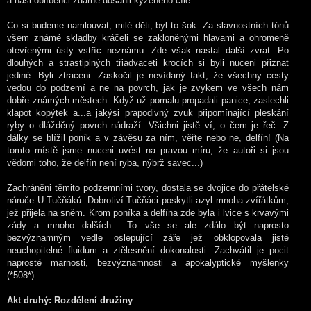
a naši oblíbenci zdárně dosáhli kýženého cíle.
Co si budeme namlouvat, milé děti, byl to šok. Za slavnostních tónů
všem známé skladby kráčeli se zakloněnými hlavami a ohromeně
otevřenými ústy vstříc neznámu. Zde však nastal další zvrat. Po
dlouhých a strastiplných třiadvaceti krocích si byli nuceni přiznat
jediné. Byli ztraceni. Zaskočil je nevídaný fakt, že všechny cesty
vedou do podzemí a ne na povrch, jak je zvykem ve všech nám
dobře známých městech. Když už pomalu propadali panice, zaslechli
klapot kopýtek a...a jakýsi prapodivný zvuk připomínající pleskání
ryby o dlážděný povrch nádraží. Všichni jistě ví, o čem je řeč. Z
dálky se blížil poník a v závěsu za ním, věřte nebo ne, delfín! (Na
tomto místě jsme nuceni uvést na pravou míru, že autoři si jsou
vědomi toho, že delfín není ryba, nýbrž savec...)
Zachráněni těmito podzemními tvory, dostala se dvojice do přátelské
náruče U Tučňáků. Dobrotiví Tučňáci poskytli azyl mnoha zvířátkům,
jež přijela na sněm. Krom poníka a delfína zde byla i lvice s krvavými
zády a mnoho dalších... To vše se ale zdálo být naprosto
bezvýznamným vedle oslepující záře jež obklopovala jisté
neuchopitelné fluidum a ztělesnění dokonalosti. Zachvátil je pocit
naprosté marnosti, bezvýznamnosti a apokalyptické myšlenky
(*508*).
Akt druhý: Rozdělení družiny