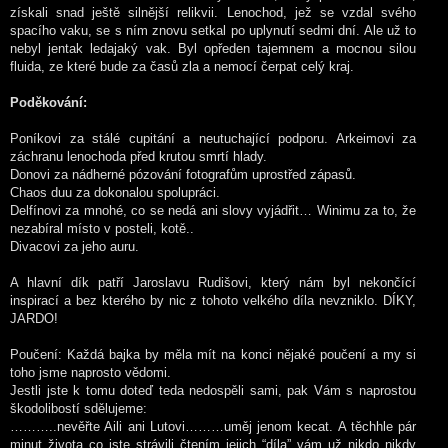
získali snad ještě silnější relikvii. Lenochod, jež se vzdal svého
spacího vaku, se s ním znovu setkal po uplynutí sedmi dní. Ale už to
nebyl jentak ledajaký vak. Byl opředen tajemnem a mocnou silou
fluida, ze které bude za časů zla a nemocí čerpat celý kraj.
Poděkování:
Poníkovi za stálé cupitání a neutuchající podporu. Arkeimovi za
záchranu lenochoda před krutou smrtí hlady.
Donovi za nádherné pózování fotografům uprostřed zápasů.
Chaos duu za dokonalou spolupráci.
Delfínovi za mnohé, co se nedá ani slovy vyjádřit… Winimu za to, že
nezabíral místo v posteli, kotě..
Divacovi za jeho auru.
A hlavní dík patří Jaroslavu Rudišovi, který nám byl nekončící
inspirací a bez kterého by nic z tohoto velkého díla nevzniklo. DÍKY,
JARDO!
Poučení: Každá bajka by měla mít na konci nějaké poučení a my si
toho jsme naprosto vědomi.
Jestli jste k tomu doteď teda nedospěli sami, pak Vám s naprostou
škodolibostí sdělujeme:
………..nevěřte Aili ani Lutovi………uměj jenom kecat. A těchhle pár
minut života co jste strávili čtením jejich “díla” vám už nikdo nikdy