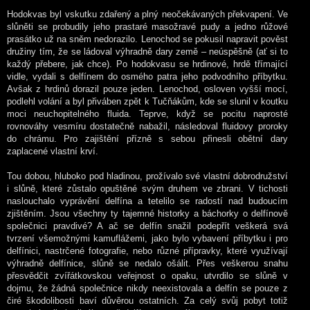
Hodokvas byl vskutku zdařený a plný neočekávaných překvapení. Ve
slůněti se probudily jeho prastaré masožravé pudy a jedno růžové
prasátko už na sněm nedorazilo. Lenochod se pokusil napravit pověst
družiny tím, že se ládoval výhradně dary země – neúspěšně (ať si to
každý přebere, jak chce). Po hodokvasu se hrdinové, hrdě třímající
vidle, vydali s delfínem do osmého patra jeho podvodního příbytku.
Avšak z hrdinů dorazil pouze jeden. Lenochod, osloven vyšší mocí,
podlehl volání a byl přiváben zpět k Tučňákům, kde se slunil v koutku
moci neuchopitelného fluida. Teprve, když se pocitu naprosté
rovnováhy vesmíru dostatečně nabažil, následoval fluidovy proroky
do chrámu. Pro zajištění přízně s sebou přinesli obětní dary
zaplacené vlastní krví.
Tou dobou, hluboko pod hladinou, prožívalo své vlastní dobrodružství
i slůně, které zůstalo opuštěné svým druhem ve zbrani. V tichosti
naslouchalo vyprávění delfína a tetelilo se radostí nad budoucím
zjištěním. Jsou všechny ty tajemné historky a báchorky o delfínově
společnici pravdivé? A ač se delfín snažil podepřít veškerá svá
tvrzení všemožnými kamuflážemi, jako bylo vybavení příbytku i pro
delfínici, nastrčené fotografie, nebo různé přípravky, které využívají
výhradně delfínice, slůně se nedalo ošálit. Přes veškerou snahu
přesvědčit zvířátkovskou veřejnost o opaku, utvrdilo se slůně v
dojmu, že žádná společnice nikdy neexistovala a delfín se pouze z
čiré škodolibosti baví důvěrou ostatních. Za celý svůj pobyt totiž