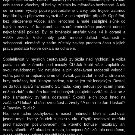
ochuzeno o všechny tři hrdiny, zůstalo by městečko bezbranné. A tak
se na sněm vydaly pouze postradatelné články této trojice, zatímco
krysítko bylo připraveno vyrazit až v nejkrajnějším případě. Opuštění,
bez přirozeného vůdce, sáhli lenochod a malé záštiplné slůně do
tajných rezerv. Z katakomb a trezorů brněnského podzemí odnesli
nejvzácnější poklad. Byl to brněnský artefakt vidle +4 k obraně a
+20% životů. Vidle měly ještě mnoho dalších vlastností a
schopností, nicméně ty zatím zůstaly zaváty prachem času a jejich
pravá podstata teprve čekala na odhalení.
Spolehlivost v myslích cestovatelů zvítězila nad rychlostí a volba
padla na oře známého pod iniciály ČD.Jak krutě však zaplatili za
svou nevědomost. Nic netušíce a plni očekávání radostně vykročili
vstříc jasnému trojbarevnému oři. Avšak jasná žluť, modř a stříbro se
brzy prokázaly býti úlisným hadem, a to ne jen tak ledajakým. Dostali
se do totiž spárů hamižného SC hada, který netouží po ničem jiném,
než po zlatě a drahém kamení nebohých putujících zvířátek. Jak se z
této šlamastyky zvířátka dostanou? Skončí jejich pouť hned na
začátku? Dokáží ubránit svou čest a životy? A co na to Jan Tleskač?
A Jaroslav Rudiš?
Ne, není radno pochybovat o našich hrdinech, kteří si zachovali
jasnou mysl, bystrý úsudek a jiskru v oku. Chytře uschovali artefakt
před hadovým posluhovačem, na kterého bohužel nezabraly ani
vnady slůněte. Ač okradeni o zlato, to nejcennější zůstalo nedotčeno,