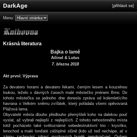
DarkAge
[
přihlásit se
]
Menu:
Krásná literatura
Bajka o lamě
Ailinel & Lutus
7. března 2018
Akt první: Výprava
Za devatero horami a devatero řekami, černým lesem a kouzelnou
loukou, leželo v dávných časech malé městečko jménem Brno. Do
tohoto městečka se jednoho dne donesla zpráva od kolemletícího
havrana o Velkém sněmu zvířátek, který pořádala všemi opěvovaná
Plážová lama.
Obyvatelé města dlouho předlouho přemýšleli koho na dalekou pouť
vyslat, až vybrali nejlepší z nejlepších. Z tohoto nehostinného místa
totiž pocházelo také světoznámé sebedestruktivní trio - krysítko,
lenochod a malé lonďaté záštiplné slůně (kdo už teď nechápe, ať v
zájmu zachování zdraví mozkových buněk nepokračuje). Ovšem