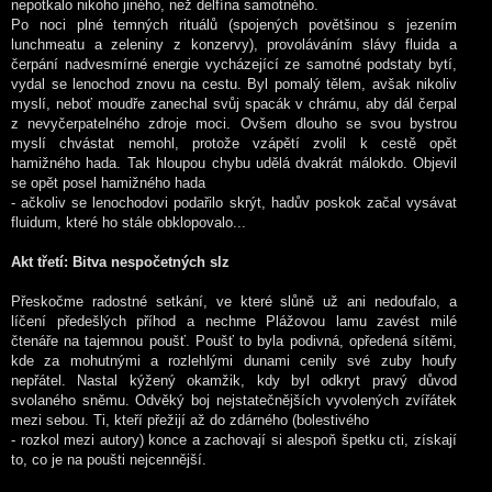
nepotkalo nikoho jiného, než delfína samotného.
Po noci plné temných rituálů (spojených povětšinou s jezením
lunchmeatu a zeleniny z konzervy), provoláváním slávy fluida a
čerpání nadvesmírné energie vycházející ze samotné podstaty bytí,
vydal se lenochod znovu na cestu. Byl pomalý tělem, avšak nikoliv
myslí, neboť moudře zanechal svůj spacák v chrámu, aby dál čerpal
z nevyčerpatelného zdroje moci. Ovšem dlouho se svou bystrou
myslí chvástat nemohl, protože vzápětí zvolil k cestě opět
hamižného hada. Tak hloupou chybu udělá dvakrát málokdo. Objevil
se opět posel hamižného hada
- ačkoliv se lenochodovi podařilo skrýt, hadův poskok začal vysávat
fluidum, které ho stále obklopovalo...
Akt třetí: Bitva nespočetných slz
Přeskočme radostné setkání, ve které slůně už ani nedoufalo, a
líčení předešlých příhod a nechme Plážovou lamu zavést milé
čtenáře na tajemnou poušť. Poušť to byla podivná, opředená sítěmi,
kde za mohutnými a rozlehlými dunami cenily své zuby houfy
nepřátel. Nastal kýžený okamžik, kdy byl odkryt pravý důvod
svolaného sněmu. Odvěký boj nejstatečnějších vyvolených zvířátek
mezi sebou. Ti, kteří přežijí až do zdárného (bolestivého
- rozkol mezi autory) konce a zachovají si alespoň špetku cti, získají
to, co je na poušti nejcennější.