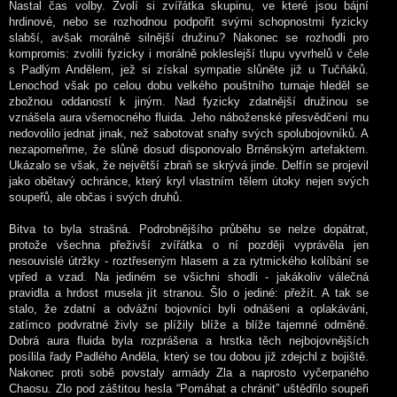
Nastal čas volby. Zvolí si zvířátka skupinu, ve které jsou bájní
hrdinové, nebo se rozhodnou podpořit svými schopnostmi fyzicky
slabší, avšak morálně silnější družinu? Nakonec se rozhodli pro
kompromis: zvolili fyzicky i morálně pokleslejší tlupu vyvrhelů v čele
s Padlým Andělem, jež si získal sympatie slůněte již u Tučňáků.
Lenochod však po celou dobu velkého pouštního turnaje hleděl se
zbožnou oddaností k jiným. Nad fyzicky zdatnější družinou se
vznášela aura všemocného fluida. Jeho náboženské přesvědčení mu
nedovolilo jednat jinak, než sabotovat snahy svých spolubojovníků. A
nezapomeňme, že slůně dosud disponovalo Brněnským artefaktem.
Ukázalo se však, že největší zbraň se skrývá jinde. Delfín se projevil
jako obětavý ochránce, který kryl vlastním tělem útoky nejen svých
soupeřů, ale občas i svých druhů.
Bitva to byla strašná. Podrobnějšího průběhu se nelze dopátrat,
protože všechna přeživší zvířátka o ní později vyprávěla jen
nesouvislé útržky - roztřeseným hlasem a za rytmického kolíbání se
vpřed a vzad. Na jediném se všichni shodli - jakákoliv válečná
pravidla a hrdost musela jít stranou. Šlo o jediné: přežít. A tak se
stalo, že zdatní a odvážní bojovníci byli odnášeni a oplakáváni,
zatímco podvratné živly se plížily blíže a blíže tajemné odměně.
Dobrá aura fluida byla rozprášena a hrstka těch nejbojovnějších
posílila řady Padlého Anděla, který se tou dobou již zdejchl z bojiště.
Nakonec proti sobě povstaly armády Zla a naprosto vyčerpaného
Chaosu. Zlo pod záštitou hesla “Pomáhat a chránit” uštědřilo soupeři