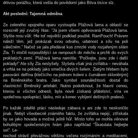
drtivou porážku, která vešla do povědomí jako Bitva tisíce slz.
Akt poslední: Tajemná odměna
Ze zeleného opojného oparu vystoupila Plážová lama a oblastí se
rozezněl její zvučný hlas: “Já jsem všemi opěvovaná Plážová lama.
Slyšte mou vůli: Hle toť největší podklad pouště. RamPouch! Právem
náleží těm, jež prokázali svou odvahu, udatnost a sílu na poli
válečném.” Načež se jala předávat kus zmrzlé vody rozjařeným silám
Zla. Ti stočili rozpouštějící se rampouch do měchu a prchli do svých
proklatých zemí. Plážová lama namítla: “Počkejte, jsou zde i další
poklady!” Ale síly Zla neslyšely. Slyšela však jiná zvířátka – neváhala
a vrhla se na poklady jako smečka divých šelem. Zlatým hřebem bylo
pasování delfína (klečícího na jednom koleni s čumákem skloněným)
na Brněnského bratra. Jako symbol sounáležitosti dostal do
vlastnictví Brněnský artefakt. Nutno podotknout, že hlavní cenou,
kterou si všichni odnesli, byla nově získaná přátelství, víra ve
společnou spolupráci, lásku, mír a konec vybíjení deštných pralesů.
Po každé zdařilé práci následuje zábava a ani zde to neskončilo
jinak. Nebýt všeobecně známého faktu, že zvířátka nepijí, ztřískala
by se jako hovada a možná ještě hůř. Místo toho se mohla věnovat
bohulibým společenským hrám jako například “Škatulata hejbejte
se!”. Le-
nochod strávil převážnou většinu večera rozjímáním a meditacemi,