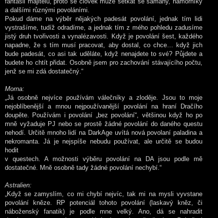
fantasii majitelů, proto se člověk může setkat se šamany, námořníky
a dalšími různými povoláními.
Pokud dáme na výběr nějakých padesát povolání, jednak tím lidi
vystrašíme, tudíž odradíme, a jednak tím z mého pohledu zadusíme
jistý druh tvořivosti a vynalézavosti. Když je povolání šest, každého
napadne, že s tím musí pracovat, aby dostal, co chce… když jich
bude padesát, co asi tak uděláte, když nenajdete to své? Půjdete a
budete ho chtít přidat. Osobně jsem pro zachování stávajícího počtu,
jenž se mi zdá dostatečný.“
Morna:
„Já osobně nejvíce používám válečníky a zloděje. Jsou to moje
nejoblíbenější a mnou nejpoužívanější povolání na hraní Dračího
doupěte. Používám i povolání „bez povolání“, většinou když ho po
mně vyžaduje PJ nebo se prostě žádné povolání do daného questu
nehodí. Určitě mnoho lidí na DarkAge uvítá nová povolaní paladina a
nekromanta. Já je nejspíše nebudu používat, ale určitě se budou
hodit
v questech. A možnosti výběru povolání na DA jsou podle mě
dostatečné. Mně osobně tady žádné povolání nechybí.“
Astralien:
„Když se zamyslím, co mi chybí nejvíc, tak mi na mysli vyvstane
povolání kněze. RP potenciál tohoto povolání (laskavý kněz, či
náboženský fanatik) je podle mne velký. Ano, dá se nahradit