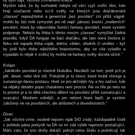
by bylo např. vytvořit zmíněného kněze.
Myslím také, že by rozhodně nebylo od věci vyjít vstříc těm, kdo
hrají současné nebo sci-fi světy, ve kterých jsou dračákovské
„classes“ nepoužitelné a generické „bez povolání“ zní příliš vágně:
mohlo by být milé vymyslet pro ně např. jakousi šestici „moderních“
povolání, která by odpovídala šestici fantasy povolání, které systém
podporuje. Nebylo by třeba k těmto novým „classes“ vymýšlet žádná
pravidla, když DA funguje na bázi dračáku, ale tato nová šestice (z
fleku mě napadá třeba voják, doktor, vědec, úředník či umělec – byť
by jistě bylo třeba náležitého brainstormu, aby se vše vyladilo a
vypadalo to nějak k světu) by mohla ne-fantasy světy docela oživit.“
Kolaps:
„Jakékoliv povolání je vlastně škatulka. Nezáleží na tom, jestli jich je
pět, deset, nebo dvě stě. Pokaždé je to slovo, které hrubě shrnuje a
sumarizuje danou postavu. Hodí se pro akčnější hry a hry naživo, kde
na nějaký detailní popis charakteru není prostor. Ale ve hře po netu na
to prostor je a to dělá všechno dělení na povolání příliš sumarizující a
svazující. Mnohem volnější, a pro netové hraní lepší, je systém
založený ne na povoláních, ale atributech a dovednostech.“
Divac:
„Jak všichni víme, osobně nejsem nijak DrD znalý, každopádně čistě
z pohledu pána jeskyně na DA se mi zdá výběr naprosto postačující.
Mám zato, že tyto druhy dokáží pokrýt celou škálu a podněcují tak