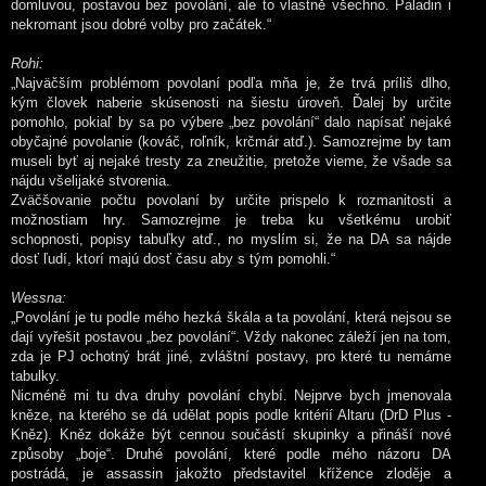
domluvou, postavou bez povolání, ale to vlastně všechno. Paladin i
nekromant jsou dobré volby pro začátek.“
Rohi:
„Najväčším problémom povolaní podľa mňa je, že trvá príliš dlho,
kým človek naberie skúsenosti na šiestu úroveň. Ďalej by určite
pomohlo, pokiaľ by sa po výbere „bez povolání“ dalo napísať nejaké
obyčajné povolanie (kováč, roľník, krčmár atď.). Samozrejme by tam
museli byť aj nejaké tresty za zneužitie, pretože vieme, že všade sa
nájdu všelijaké stvorenia.
Zväčšovanie počtu povolaní by určite prispelo k rozmanitosti a
možnostiam hry. Samozrejme je treba ku všetkému urobiť
schopnosti, popisy tabuľky atď., no myslím si, že na DA sa nájde
dosť ľudí, ktorí majú dosť času aby s tým pomohli.“
Wessna:
„Povolání je tu podle mého hezká škála a ta povolání, která nejsou se
dají vyřešit postavou „bez povolání“. Vždy nakonec záleží jen na tom,
zda je PJ ochotný brát jiné, zvláštní postavy, pro které tu nemáme
tabulky.
Nicméně mi tu dva druhy povolání chybí. Nejprve bych jmenovala
kněze, na kterého se dá udělat popis podle kritérií Altaru (DrD Plus -
Kněz). Kněz dokáže být cennou součástí skupinky a přináší nové
způsoby „boje“. Druhé povolání, které podle mého názoru DA
postrádá, je assassin jakožto představitel křížence zloděje a