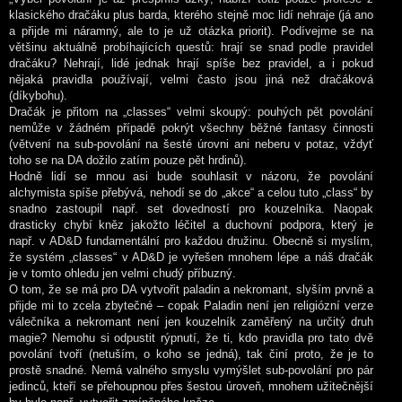
klasického dračáku plus barda, kterého stejně moc lidí nehraje (já ano
a přijde mi náramný, ale to je už otázka priorit). Podívejme se na
většinu aktuálně probíhajících questů: hrají se snad podle pravidel
dračáku? Nehrají, lidé jednak hrají spíše bez pravidel, a i pokud
nějaká pravidla používají, velmi často jsou jiná než dračáková
(díkybohu).
Dračák je přitom na „classes“ velmi skoupý: pouhých pět povolání
nemůže v žádném případě pokrýt všechny běžné fantasy činnosti
(větvení na sub-povolání na šesté úrovni ani neberu v potaz, vždyť
toho se na DA dožilo zatím pouze pět hrdinů).
Hodně lidí se mnou asi bude souhlasit v názoru, že povolání
alchymista spíše přebývá, nehodí se do „akce“ a celou tuto „class“ by
snadno zastoupil např. set dovedností pro kouzelníka. Naopak
drasticky chybí kněz jakožto léčitel a duchovní podpora, který je
např. v AD&D fundamentální pro každou družinu. Obecně si myslím,
že systém „classes“ v AD&D je vyřešen mnohem lépe a náš dračák
je v tomto ohledu jen velmi chudý příbuzný.
O tom, že se má pro DA vytvořit paladin a nekromant, slyším prvně a
přijde mi to zcela zbytečné – copak Paladin není jen religiózní verze
válečníka a nekromant není jen kouzelník zaměřený na určitý druh
magie? Nemohu si odpustit rýpnutí, že ti, kdo pravidla pro tato dvě
povolání tvoří (netuším, o koho se jedná), tak činí proto, že je to
prostě snadné. Nemá valného smyslu vymýšlet sub-povolání pro pár
jedinců, kteří se přehoupnou přes šestou úroveň, mnohem užitečnější