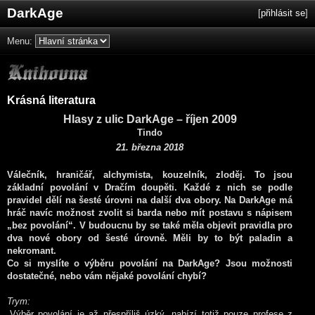
DarkAge
[
přihlásit se
]
Menu:
Krásná literatura
Hlasy z ulic DarkAge – říjen 2009
Tindo
21. března 2018
Válečník, hraničář, alchymista, kouzelník, zloděj. To jsou
základní povolání v Dračím doupěti. Každé z nich se podle
pravidel dělí na šesté úrovni na další dva obory. Na DarkAge má
hráč navíc možnost zvolit si barda nebo mít postavu s nápisem
„bez povolání“. V budoucnu by se také měla objevit pravidla pro
dva nové obory od šesté úrovně. Měli by to být paladin a
nekromant.
Co si myslíte o výběru povolání na DarkAge? Jsou možnosti
dostatečné, nebo vám nějaké povolání chybí?
Trym:
„Výběr povolání je až přespříliš úzký, nabízí totiž pouze profese z