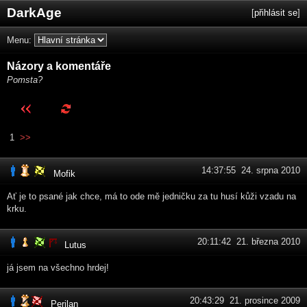
DarkAge
[
přihlásit se
]
Menu:
Názory a komentáře
Pomsta?
1
>>
14:37:55 24. srpna 2010
Mofik
Ať je to psané jak chce, má to ode mě jedničku za tu husí kůži vzadu na
krku.
20:11:42 21. března 2010
Lutus
já jsem na všechno hrdej!
20:43:29 21. prosince 2009
Perilan