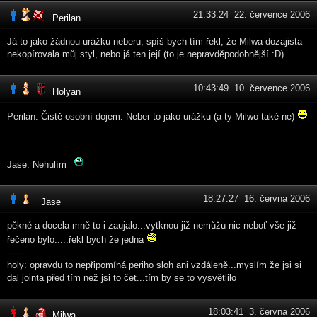
21:33:24 22. července 2006
Perilan
Já to jako žádnou urážku neberu, spíš bych tím řekl, že Milwa dozajista
nekopírovala můj styl, nebo já ten její (to je nepravděpodobnější :D).
10:43:49 10. července 2006
Holyan
Perilan: Čistě osobní dojem. Neber to jako urážku (a ty Milwo také ne)
.
Jase: Nehulím
18:27:27 16. června 2006
Jase
pěkné a docela mně to i zaujalo...vytknou již nemůžu nic neboť vše již
řečeno bylo.....řekl bych že jedna
-------
holy: opravdu to nepřipomíná periho sloh ani vzdáleně...myslím že jsi si
dal jointa před tím než jsi to čet...tím by se to vysvětlilo
18:03:41 3. června 2006
Milwa