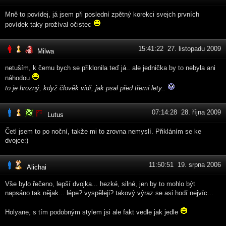
Mně to povídej, já jsem při poslední zpětný korekci svejch prvních
povídek taky prožíval očistec
15:41:22 27. listopadu 2009
Milwa
netuším, k čemu bych se přiklonila teď já.. ale jednička by to nebyla ani
náhodou
to je hrozný, když člověk vidí, jak psal před třemi lety..
07:14:28 28. října 2009
Lutus
Četl jsem to po noční, takže mi to zrovna nemyslí. Přikláním se ke
dvojce:)
11:50:51 19. srpna 2006
Alichai
Vše bylo řečeno, lepší dvojka... hezké, silné, jen by to mohlo být
napsáno tak nějak... lépe? vyspěleji? takový výraz se asi hodí nejvíc...
Holyane, s tím podobným stylem jsi ale fakt vedle jak jedle