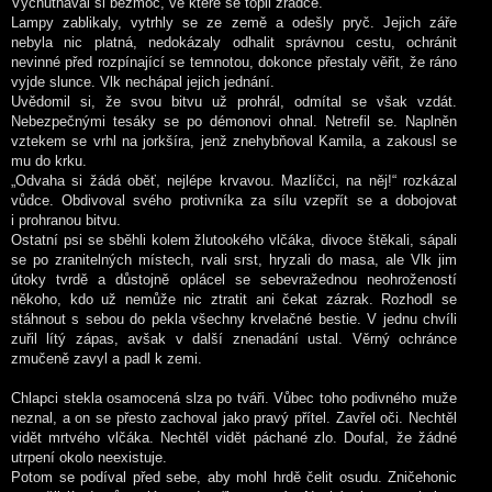
Vychutnával si bezmoc, ve které se topil zrádce.
Lampy zablikaly, vytrhly se ze země a odešly pryč. Jejich záře
nebyla nic platná, nedokázaly odhalit správnou cestu, ochránit
nevinné před rozpínající se temnotou, dokonce přestaly věřit, že ráno
vyjde slunce. Vlk nechápal jejich jednání.
Uvědomil si, že svou bitvu už prohrál, odmítal se však vzdát.
Nebezpečnými tesáky se po démonovi ohnal. Netrefil se. Naplněn
vztekem se vrhl na jorkšíra, jenž znehybňoval Kamila, a zakousl se
mu do krku.
„Odvaha si žádá oběť, nejlépe krvavou. Mazlíčci, na něj!“ rozkázal
vůdce. Obdivoval svého protivníka za sílu vzepřít se a dobojovat
i prohranou bitvu.
Ostatní psi se sběhli kolem žlutookého vlčáka, divoce štěkali, sápali
se po zranitelných místech, rvali srst, hryzali do masa, ale Vlk jim
útoky tvrdě a důstojně oplácel se sebevražednou neohrožeností
někoho, kdo už nemůže nic ztratit ani čekat zázrak. Rozhodl se
stáhnout s sebou do pekla všechny krvelačné bestie. V jednu chvíli
zuřil lítý zápas, avšak v další znenadání ustal. Věrný ochránce
zmučeně zavyl a padl k zemi.
Chlapci stekla osamocená slza po tváři. Vůbec toho podivného muže
neznal, a on se přesto zachoval jako pravý přítel. Zavřel oči. Nechtěl
vidět mrtvého vlčáka. Nechtěl vidět páchané zlo. Doufal, že žádné
utrpení okolo neexistuje.
Potom se podíval před sebe, aby mohl hrdě čelit osudu. Zničehonic