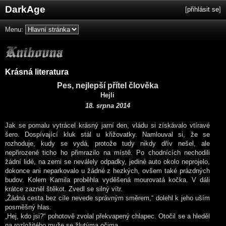
DarkAge
[
přihlásit se
]
Menu:
Krásná literatura
Pes, nejlepší přítel člověka
Hejli
18. srpna 2014
Jak se pomalu vytrácel krásný jarní den, vládu si získávalo vtíravé
šero. Dospívající kluk stál u křižovatky. Namlouval si, že se
rozhoduje, kudy se vydá, protože tudy nikdy dřív nešel, ale
nepřirozené ticho ho přimrazilo na místě. Po chodnících nechodili
žádní lidé, na zemi se neválely odpadky, jediné auto okolo neprojelo,
dokonce ani neparkovalo u žádné z hezkých, ovšem také prázdných
budov. Kolem Kamila proběhla vyděšená mourovatá kočka. V dáli
krátce zazněl štěkot. Zvedl se silný vítr.
„Žádná cesta bez cíle nevede správným směrem,“ dolehl k jeho uším
posměšný hlas.
„Hej, kdo jsi?“ pohotově zvolal překvapený chlapec. Otočil se a hleděl
na rozložitého muže se žlutýma očima.