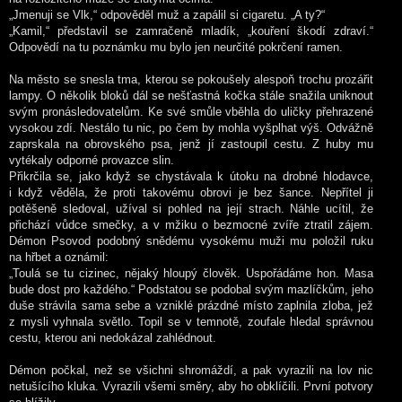
„Jmenuji se Vlk,“ odpověděl muž a zapálil si cigaretu. „A ty?“
„Kamil,“ představil se zamračeně mladík, „kouření škodí zdraví.“
Odpovědí na tu poznámku mu bylo jen neurčité pokrčení ramen.
Na město se snesla tma, kterou se pokoušely alespoň trochu prozářit
lampy. O několik bloků dál se nešťastná kočka stále snažila uniknout
svým pronásledovatelům. Ke své smůle vběhla do uličky přehrazené
vysokou zdí. Nestálo tu nic, po čem by mohla vyšplhat výš. Odvážně
zaprskala na obrovského psa, jenž jí zastoupil cestu. Z huby mu
vytékaly odporné provazce slin.
Přikrčila se, jako když se chystávala k útoku na drobné hlodavce,
i když věděla, že proti takovému obrovi je bez šance. Nepřítel ji
potěšeně sledoval, užíval si pohled na její strach. Náhle ucítil, že
přichází vůdce smečky, a v mžiku o bezmocné zvíře ztratil zájem.
Démon Psovod podobný snědému vysokému muži mu položil ruku
na hřbet a oznámil:
„Toulá se tu cizinec, nějaký hloupý člověk. Uspořádáme hon. Masa
bude dost pro každého.“ Podstatou se podobal svým mazlíčkům, jeho
duše strávila sama sebe a vzniklé prázdné místo zaplnila zloba, jež
z mysli vyhnala světlo. Topil se v temnotě, zoufale hledal správnou
cestu, kterou ani nedokázal zahlédnout.
Démon počkal, než se všichni shromáždí, a pak vyrazili na lov nic
netušícího kluka. Vyrazili všemi směry, aby ho obklíčili. První potvory