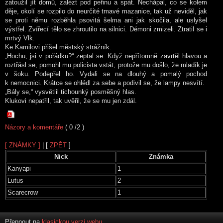
zatoužil jít domů, zalézt pod peřinu a spát. Nechápal, co se kolem
děje, okolí se rozpilo do neurčité tmavé mazanice, tak už neviděl, jak
se proti němu rozběhla psovitá šelma ani jak skočila, ale uslyšel
výstřel. Zvířecí tělo se zhroutilo na silnici. Démoni zmizeli. Ztratil se i
mrtvý Vlk.
Ke Kamilovi přišel městský strážník.
„Hochu, jsi v pořádku?“ zeptal se. Když nepřítomně zavrtěl hlavou a
roztřásl se, pomohl mu policista vstát, protože mu došlo, že mladík je
v šoku. Podepřel ho. Vydali se na dlouhý a pomalý pochod
k nemocnici. Krátce se ohlédl za sebe a podivil se, že lampy nesvítí.
„Bály se,“ vysvětlil tichounký posměšný hlas.
Klukovi nepatřil, tak uvěřil, že se mu jen zdál.
Názory a komentáře
( 0 /2 )
[ ZNÁMKY ]
| [
ZPĚT
]
Nick
Známka
Kanyapi
1
Lutus
2
Scarecrow
1
Přepnout na
klasickou verzi webu
.