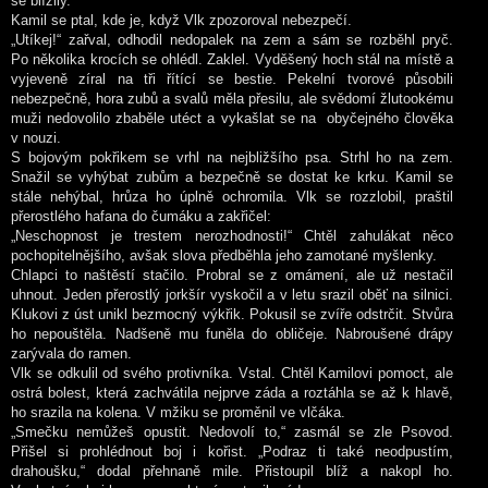
se blížily.
Kamil se ptal, kde je, když Vlk zpozoroval nebezpečí.
„Utíkej!“ zařval, odhodil nedopalek na zem a sám se rozběhl pryč.
Po několika krocích se ohlédl. Zaklel. Vyděšený hoch stál na místě a
vyjeveně zíral na tři řítící se bestie. Pekelní tvorové působili
nebezpečně, hora zubů a svalů měla přesilu, ale svědomí žlutookému
muži nedovolilo zbaběle utéct a vykašlat se na obyčejného člověka
v nouzi.
S bojovým pokřikem se vrhl na nejbližšího psa. Strhl ho na zem.
Snažil se vyhýbat zubům a bezpečně se dostat ke krku. Kamil se
stále nehýbal, hrůza ho úplně ochromila. Vlk se rozzlobil, praštil
přerostlého hafana do čumáku a zakřičel:
„Neschopnost je trestem nerozhodnosti!“ Chtěl zahulákat něco
pochopitelnějšího, avšak slova předběhla jeho zamotané myšlenky.
Chlapci to naštěstí stačilo. Probral se z omámení, ale už nestačil
uhnout. Jeden přerostlý jorkšír vyskočil a v letu srazil oběť na silnici.
Klukovi z úst unikl bezmocný výkřik. Pokusil se zvíře odstrčit. Stvůra
ho nepouštěla. Nadšeně mu funěla do obličeje. Nabroušené drápy
zarývala do ramen.
Vlk se odkulil od svého protivníka. Vstal. Chtěl Kamilovi pomoct, ale
ostrá bolest, která zachvátila nejprve záda a roztáhla se až k hlavě,
ho srazila na kolena. V mžiku se proměnil ve vlčáka.
„Smečku nemůžeš opustit. Nedovolí to,“ zasmál se zle Psovod.
Přišel si prohlédnout boj i kořist. „Podraz ti také neodpustím,
drahoušku,“ dodal přehnaně mile. Přistoupil blíž a nakopl ho.