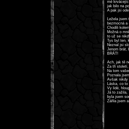
mé krvácející
jak bilo na p
A pak jsi ode
Ležela jsem
bezmocná a 
Chodili kole
Možná o mně
to už se nik
Tys byl ten, 
Neznal jsi sl
Jenom brát, b
BRÁT!
Ach, jak tě 
Za tři století
Na tom vaše
Poznala jsem
Avšak nikdy 
Láska, co to 
Vy lidé, hloup
Já to zažila,
byla jsem so
Zářila jsem 