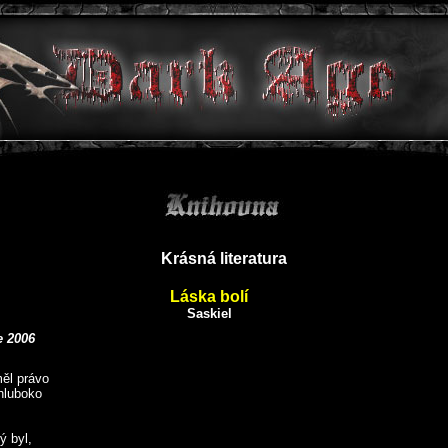
Krásná literatura
Láska bolí
Saskiel
e 2006
měl právo
 hluboko
ý byl,