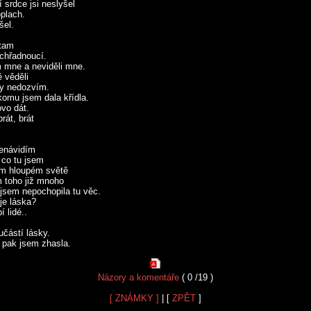
 srdce jsi neslyšel
oplach.
šel.
 tam
chřadnoucí.
m mne a neviděli mne.
 věděli
dy nedozvím.
komu jsem dala křídla.
ovo dát.
rát, brát
nenávidím
, co tu jsem
m hloupém světě
 toho již mnoho
jsem nepochopila tu věc.
je láska?
í lidé..
učástí lásky.
a pak jsem zhasla.
Názory a komentáře
( 0 /19 )
[ ZNÁMKY ]
| [
ZPĚT
]