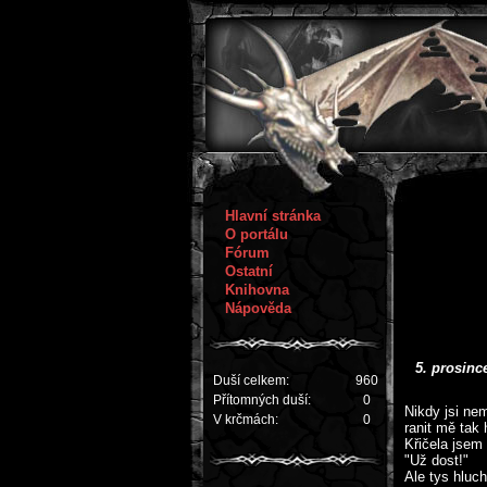
Hlavní stránka
O portálu
Fórum
Ostatní
Knihovna
Nápověda
5. prosinc
Duší celkem:
960
Přítomných duší:
0
Nikdy jsi ne
V krčmách:
0
ranit mě tak
Křičela jsem
"Už dost!"
Ale tys hluch