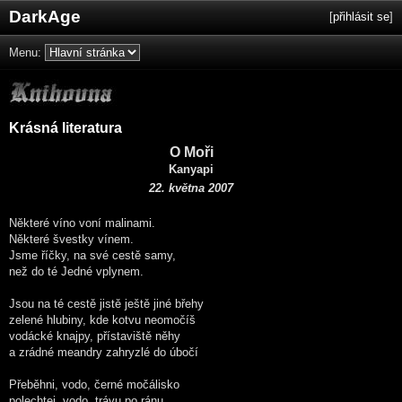
DarkAge
[
přihlásit se
]
Menu:
Krásná literatura
O Moři
Kanyapi
22. května 2007
Některé víno voní malinami.
Některé švestky vínem.
Jsme říčky, na své cestě samy,
než do té Jedné vplynem.
Jsou na té cestě jistě ještě jiné břehy
zelené hlubiny, kde kotvu neomočíš
vodácké knajpy, přístaviště něhy
a zrádné meandry zahryzlé do úbočí
Přeběhni, vodo, černé močálisko
polechtej, vodo, trávu po ránu