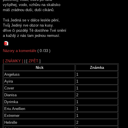
vyšplhej, vodo, vzhůru na skalisko
máš zrádnou duši, duši cikánů.
Tvá Jediná se v dálce leskle pění,
Tvůj Jediný rve obzor na kusy.
dříve či později Tě dostihne Tvé snění
a každý z nás tam jednou nemusí.
Názory a komentáře
( 0 /33 )
[ ZNÁMKY ]
| [
ZPĚT
]
Nick
Známka
Angeluss
1
Ayira
1
Cover
1
Dianisa
2
Dyrimka
1
Eriu.Anellien
1
Extremer
1
Helinille
2