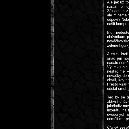
Ale jak už t
narážíme nej
Základním z 
ale mineme 
odpoví? Nebu
našli kompro
Inu, neděst
chůvičkám př
nováčkovskou
zelené figur
A co ti, kte
snad jen no
nadále neměl
Výjimku ale
nestačíme –
nováčky do s
chvíli, kdy s
Přesto však 
odolal smut
Teď by se te
aktivní chův
jakékoliv ná
inzerátu na
uvedených os
neměli mít pr
Článek vyšel