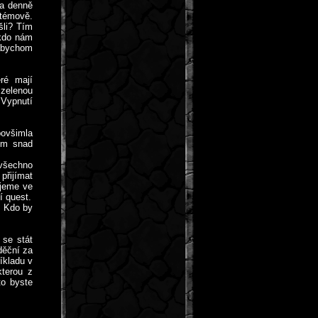
 a denně
stémově.
šli? Tím
 kdo nám
 abychom
ré mají
 zelenou
 Vypnutí
povšimla
om snad
všechno
přijímat
ujeme ve
í quest.
… Kdo by
 se stát
děční za
íkladu v
kterou z
to byste