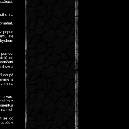
ciálních
ícího na
pomáhat.
ův popud
ami, ale
mi bychom
é pomoci
atelů do
poručení
Knihovna
čí doupě
luvíme s
ivota na
amu vás.
lepším z
rientují
 na nich
it se do
 uspět v