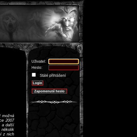
Uživatel:
Heslo:
Stálé přihlášení
st možná
oce 2007
 a další
 několik
í z nich