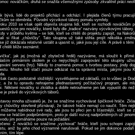
pomoc nováčkům, druhá se snažila všemožnými způsoby zkvalitnit práci neofi
k bývá, lidé do projektů přichází a odchází. I plejáda členů týmu pracuj
čkům se obměnila. Původní výcvikové tábory pomalu vymřely.
oku 2010 se však opět objevila skupina lidí, kteří se rozhodli nováčkům 
questů ryze pro nováčky, které byly dle „tradice“ nazvány výcvikovými tábory.
kdy v průběhu května – se lidé, kteří se chtěli do projektu zapojit, na Nakor
čali si říkat „chůvičky“. Tato skupina už také stihla projít několika změn
 již dokázala relativně ustálit a ujasnit si, jaké jsou její cíle. A právě s tě
 chtěli blíže seznámit.
ůvička“, jak jej (možná až zbytečně hrdě) nazýváme, má sloužit k přím
aším primárním úkolem je co nejrychlejší zapojování této skupiny uživ
ování serveru (hry). Někdy to znamená pomoc s tvorbou postavy, jindy do
estu. Mnoho lidí stačí pouze odkázat na ta správná místa, jakými jsou 
da.
však často podstatně složitější: vysvětlujeme od základů, co to vůbec je Dra
y, a že tu opravdu nehrajeme přednastavený počítačový program, ale m
mi. Některé nováčky si zkrátka a dobře netroufneme jen tak vypustit do než
e je právě do výcvikových táborů.
tavou mnoha uživatelů je, že se snažíme vychovávat špičkové hráče. Zkl
 chůvičky otevřeně přiznávají, že takové hráče nemají co naučit. Těm nej
můžeme nabídnout své rady, ale jsou to přeci jen ti šťastnější, kteří se zo
me se hráčům podprůměrným, proto je další rozvoj nadprůměrných už jenom
důvodu jim pomáháme pouze na požádání.
ečeno: Z nováčků se snažíme „vychovat“ hráče, kteří jsou schopni zapoj
tu, aniž by jeho chod významně narušovali. Pokud se jim dokonce podaří
lním, tím lépe.