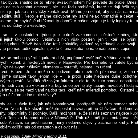
o tak bývá, snadno se to řekne, avšak mnohem hůř převede do praxe. Dnes
en na svá osobní omezení, ale i na řadu problémů, které se dají řešit sy
nich je, jak se s nováčky kontaktovat. Máme je nechat, aby si nás sami na
většinu duší. Nebo je máme oslovovat my sami nějak hromadně a čekat,
deme tím zbytečně obtěžovat ty dobré? V našem zájmu je tedy logicky to,
mis schůdný pro všechny.
e se – v posledním týdnu jste patrně zaznamenali některé změny, kte
i jejich úkolu pomoci; většinu z nich však postřehli jen ti, kteří se pyšní
 figurkou. Právě tyto duše totiž chůvičky aktivně vyhledávají a oslovují.
ky je pro nás tudíž signálem, že ta či ona osoba nemá o naši pomoc zájem.
ří už se mohou pyšnit figurkami duší, popřípadě vyššími? Většina z nich si 
vých ikonek a některých novot v Nápovědě. Pro běžného uživatele bych
i být nějakými rušivými elementy – ostatně, nejsme jim určeni.
 tvoří PJové. Je to možná s podivem, ale otevřeně přiznáváme, že na 
 jsme ostatně taky jenom lidé – , a proto stále hledáme duše ochotné 
vých questů. Nepříliš příznivým faktem je ale to, že tuto pomoc nepotřeb
e to hodí vám, ale v okamžiku, kdy se objeví nějaký tápající nováček hledajíc
věříme, že se mezi vámi najdou tací, kteří nám milerádi pomohou. Ostatně
ným očičkám jedné malé sůvky?
dy asi slušelo říct, jak nás kontaktovat, popřípadě jak nám pomoct nebo
ičkou. Není to tak složité; můžete poslat havrana přímo Chůvičce. Budeme v
vrhy, připomínky či podněty. Další možností je, že si náš seznam najdete kupř
 fóru Tam za branami nebo v Nápovědě. Pak už stačí jen kontaktovat ně
ob. A navíc se před našimi jmény nedávno objevily záchranné kruhy. Pro
oblém odlišit nás od ostatních a oslovit nás.
 v časopisu DAily Mirror v lednu 2011.