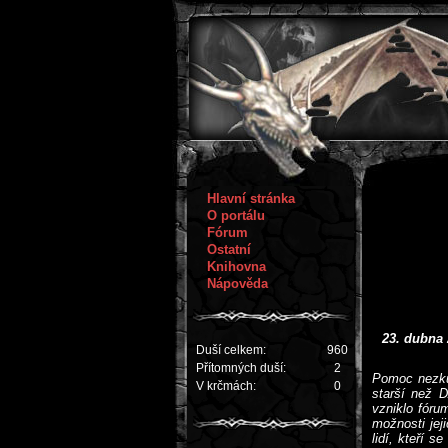
Hlavní stránka
O portálu
Fórum
Ostatní
Knihovna
Nápověda
23. dubna
Duší celkem:
960
Přítomných duší:
2
Pomoc nezku
V krčmách:
0
starší než 
vzniklo fóru
možnosti jej
lidí, kteří s