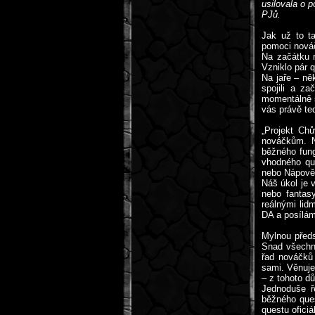
usilovala o 
PJů.
Jak už to ta
pomoci nová
Na začátku r
Vzniklo pár 
Na jaře – ně
spojili a za
momentálně se
vás právě teď
„Projekt Ch
nováčkům. N
běžného fung
vhodného qu
nebo Nápově
Náš úkol je 
nebo fantas
reálnými lid
DA a posílám
Mylnou předs
Snad všechny
řad nováčků 
sami. Věnuje
– z tohoto 
Jednoduše ř
běžného ques
questu oficiá