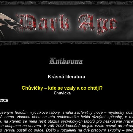
Krásná literatura
Chůvičky – kde se vzaly a co chtějí?
Chuvicka
 2018
šeným hráčům, výcvikové tábory, snaha začlenit ty nové – myšlenky do
DA samo. Hodnou dobu se tato problematika řešila různými způsoby; v r
m, na kterém se měla řešit otázka výcvikových táborů pro nezkušené hráče
ich adaptace na serveru. V září 2008 konečně projekt vzalo pevně do rukou
e s vervou pustili do práce. Došlo k rozdělení na dvě pracovní skupiny – prvn