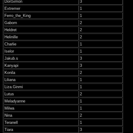
DonSimon
3
Extremer
1
Ferro_the_King
1
Gaborn
2
Heldret
2
Helinille
2
Charlie
1
Iselor
1
Jakub.s
3
Kanyapi
3
Konila
2
Liliana
1
Liza.Ginmi
1
Lutus
2
Meladyanne
1
Milwa
1
Nina
2
Teranell
1
Tiara
3