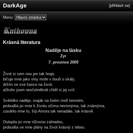
DarkAge
[
přihlásit se
]
Menu:
Krásná literatura
Naděje na lásku
Zyr
7. prosince 2005
Život si sem nou jen tak hraje,
bičuje mne jako vlny moře v bouři o skály,
držím se své šance na život,
ačkoliv jsem nesčetněkrát chtěl si jej vzít.
Světélko naděje, maják na širém moři temném,
probudila jsi mne k životu očima nevinnýma, tak známýma,
zasáhlo mne to, šíp Amora tak nenadále, tak krásně.
Oslepila jsi mne růžovou zahradou,
probudila ve mne plány na život krásný s tebou.