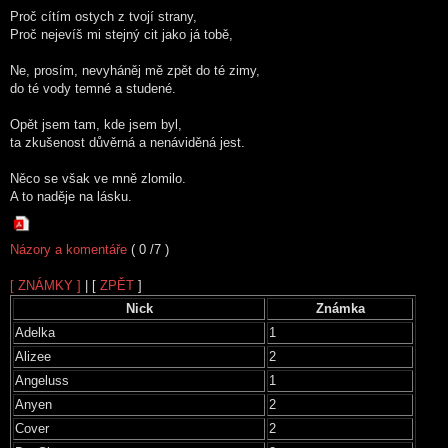
Proč cítím ostych z tvojí strany,
Proč nejevíš mi stejný cit jako já tobě,
Ne, prosím, nevyháněj mě zpět do té zimy,
do té vody temné a studené.
Opět jsem tam, kde jsem byl,
ta zkušenost důvěrná a nenáviděná jest.
Něco se však ve mně zlomilo.
A to naděje na lásku.
Názory a komentáře
( 0 /7 )
[ ZNÁMKY ]
| [
ZPĚT
]
Nick
Známka
Adelka
1
Alizee
2
Angeluss
1
Anyen
2
Cover
2