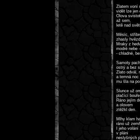
Zlatem voní 
vidět lze jen 
Olova svisto
až sem,
letě nad svě
Měsíc, stříbr
zhasly hvězdy
Mraky z hedv
modré nebe -
- chladné, b
Samoty pach
ostrý a bez s
Zlato odvál, 
a temná noc
mu šla na p
Slunce už om
plačící bouře
Ráno jejím 
a olovem
ztěžkl den.
Mlhy klam ha
ráno už zemř
I jeho volání
v pláni
neslyšných p