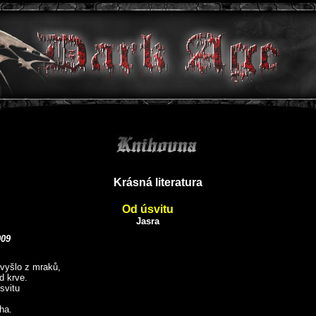
Krásná literatura
Od úsvitu
Jasra
009
vyšlo z mraků,
d krve.
svitu
ha.