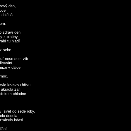
nový den,
ocel.
t doléhá
tem.
o zdraví den,
 z platiny.
ábí tu hladí
ez sebe.
uť nese sem vítr
litování.
mize v dálce,
omoc.
ylo krvavou hřívu,
 ukradla záři.
dotekem chladne
lí svět do šedé róby,
elo docela.
 zmizelo kdesi
řání.