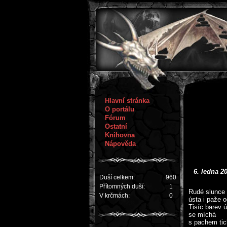
Hlavní stránka
O portálu
Fórum
Ostatní
Knihovna
Nápověda
6. ledna 2
Duší celkem:
960
Přítomných duší:
1
Rudé slunce 
V krčmách:
0
ústa i paže o
Tisíc barev ú
se míchá
s pachem tic