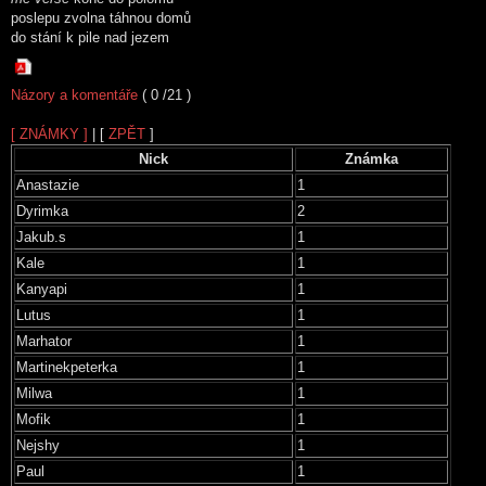
poslepu zvolna táhnou domů
do stání k pile nad jezem
Názory a komentáře
( 0 /21 )
[ ZNÁMKY ]
| [
ZPĚT
]
Nick
Známka
Anastazie
1
Dyrimka
2
Jakub.s
1
Kale
1
Kanyapi
1
Lutus
1
Marhator
1
Martinekpeterka
1
Milwa
1
Mofik
1
Nejshy
1
Paul
1