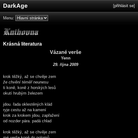
DarkAge
[
přihlásit se
]
Menu:
Krásná literatura
Vázané verše
Yenn
29. října 2009
krok těžký, až se chvěje zem
že chvění téměř neunesu
ti koně, koně z horských lesů
okutí hrubým železem
jdou. řada oklestěných klád
ryje cestu až na kamení
krok za krokem jdou, zapřažení
od nozder pára. padá chlad
krok těžký, až se chvěje zem
mé verše
koně do polomů