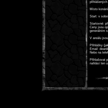
přihlášených
Místo konání
Start: v sob
Startovné: p
Ceny jsou op
generálním 
V areálu jsou
Přihlášky (jak
Email: dear
Nebo na tel
Přihlašovat 
nahlásí ten u