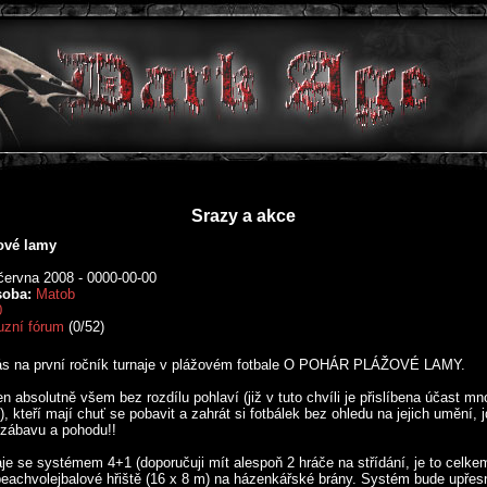
Srazy a akce
ové lamy
června 2008 - 0000-00-00
soba:
Matob
0
uzní fórum
(0/52)
vás na první ročník turnaje v plážovém fotbale O POHÁR PLÁŽOVÉ LAMY.
en absolutně všem bez rozdílu pohlaví (již v tuto chvíli je přislíbena účast mn
), kteří mají chuť se pobavit a zahrát si fotbálek bez ohledu na jejich umění, 
zábavu a pohodu!!
aje se systémem 4+1 (doporučuji mít alespoň 2 hráče na střídání, je to celke
beachvolejbalové hřiště (16 x 8 m) na házenkářské brány. Systém bude upřes