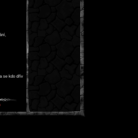
ání,
a se kdo dřív
m