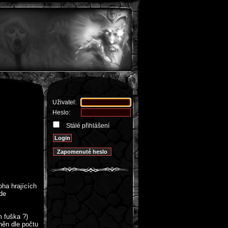
Uživatel:
Heslo:
Stálé přihlášení
oha hrajících
jde
m fuška ?)
něn dle počtu