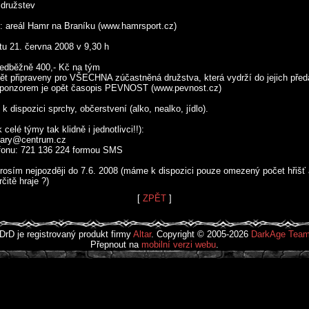
 družstev
: areál Hamr na Braníku (www.hamrsport.cz)
otu 21. června 2008 v 9,30 h
ředběžně 400,- Kč na tým
ět připraveny pro VŠECHNA zúčastněná družstva, která vydrží do jejich před
sponzorem je opět časopis PEVNOST (www.pevnost.cz)
 k dispozici sprchy, občerstvení (alko, nealko, jídlo).
 celé týmy tak klidně i jednotlivci!!):
diary@centrum.cz
efonu: 721 136 224 formou SMS
prosím nejpozději do 7.6. 2008 (máme k dispozici pouze omezený počet hřišť 
rčitě hraje ?)
[
ZPĚT
]
DrD je registrovaný produkt firmy
Altar
. Copyright © 2005-2026
DarkAge Tea
Přepnout na
mobilní verzi webu
.