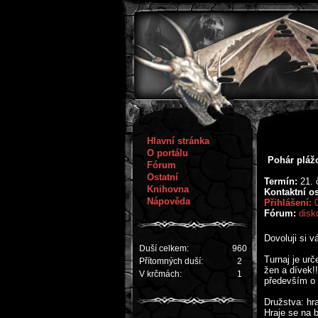
Hlavní stránka
O portálu
Pohár pláž
Fórum
Ostatní
Termín:
21. 
Knihovna
Kontaktní o
Nápověda
Přihlášení:
Fórum:
disk
Dovoluji si 
Duší celkem:
960
Turnaj je urč
Přítomných duší:
2
žen a dívek!!
V krčmách:
1
především o 
Družstva: hr
Hraje se na 