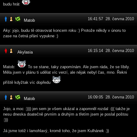
budu hrát
16:41:57 28. června 2010
Matob
Aky: jojo, budu tě otravovat koncem roku :) Protože někdy v únoru to
zase na četná přání vypukne :)
16:15:14 28. června 2010
Akylasia
Matob:
To se stane, taky zapomínám. Ale jsem ráda, že se líbily.
Měla jsem v plánu ti udělat víc verzí, ale nějak nebyl čas, mno. Řekni
příště kdyžtak víc dopředu
16:09:05 28. června 2010
Matob
Jojo, a moc :)))) jen sem je všem ukázal a zapomněl rozdal :((( takže je
nesu dneska doatečně prvním a druhým a třetím jsem je poslal poštou
:)))
Já jsme totiž i lamohlavý, kromě toho, že jsem Kulhánek .))