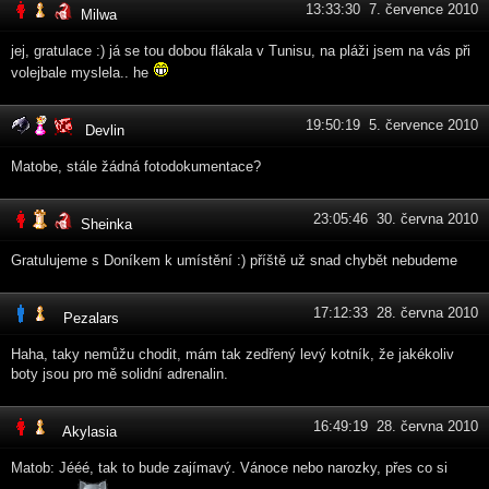
13:33:30 7. července 2010
Milwa
jej, gratulace :) já se tou dobou flákala v Tunisu, na pláži jsem na vás při
volejbale myslela.. he
19:50:19 5. července 2010
Devlin
Matobe, stále žádná fotodokumentace?
23:05:46 30. června 2010
Sheinka
Gratulujeme s Doníkem k umístění :) příště už snad chybět nebudeme
17:12:33 28. června 2010
Pezalars
Haha, taky nemůžu chodit, mám tak zedřený levý kotník, že jakékoliv
boty jsou pro mě solidní adrenalin.
16:49:19 28. června 2010
Akylasia
Matob: Jééé, tak to bude zajímavý. Vánoce nebo narozky, přes co si