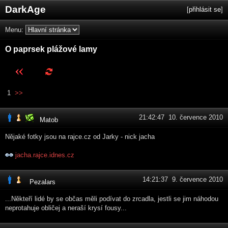
DarkAge
[
přihlásit se
]
Menu:
O paprsek plážové lamy
1
>>
21:42:47 10. července 2010
Matob
Nějaké fotky jsou na rajce.cz od Jarky - nick jacha
jacha.rajce.idnes.cz
14:21:37 9. července 2010
Pezalars
...Někteří lidé by se občas měli podívat do zrcadla, jestli se jim náhodou
neprotahuje obličej a neraší krysí fousy...