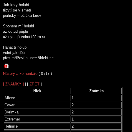
Jak krky holubí
třpytí se v smetí
perličky – očička larev
Sbohem mí holubi
až odtud půjdu
už nyní já velmi těším se
Hanáčtí holubi
volní jak děti
přes mřížoví slunce šklebí se
Názory a komentáře
( 0 /17 )
[ ZNÁMKY ]
| [
ZPĚT
]
Nick
Známka
Alizee
1
Cover
2
Dyrimka
2
Extremer
1
Helinille
2