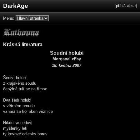
DarkAge
[
přihlásit se
]
Menu:
Krásná literatura
Soudní holubi
MorganaLeFay
18. května 2007
Šediví holubi
z krajského soudu
čepýřně tulí se na římse
Dva šedí holubi
v větrném proudu
vznáší se kol oken věznice
Nikdo se nedoví
myšlenky letí
ty kovové odlesky barev