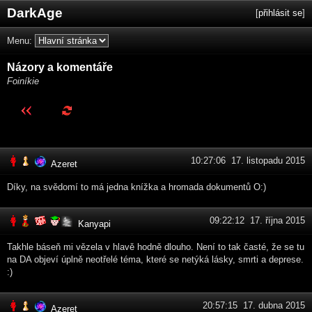
DarkAge
[
přihlásit se
]
Menu:
Názory a komentáře
Foiníkie
10:27:06 17. listopadu 2015
Azeret
Díky, na svědomí to má jedna knížka a hromada dokumentů O:)
09:22:12 17. října 2015
Kanyapi
Takhle báseň mi vězela v hlavě hodně dlouho. Není to tak časté, že se tu
na DA objeví úplně neotřelé téma, které se netýká lásky, smrti a deprese.
:)
20:57:15 17. dubna 2015
Azeret