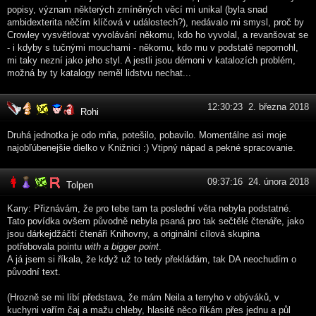
popisy, význam některých zmíněných věcí mi unikal (byla snad
ambidexterita něčím klíčová v událostech?), nedávalo mi smysl, proč by
Crowley vysvětlovat vyvolávání někomu, kdo ho vyvolal, a revanšovat se
- i kdyby s tučnými mouchami - někomu, kdo mu v podstatě nepomohl,
mi taky nezní jako jeho styl. A jestli jsou démoni v katalozích problém,
možná by ty katalogy neměl lidstvu nechat...
12:30:23 2. března 2018
Rohi
Druhá jednotka je odo mňa, potešilo, pobavilo. Momentálne asi moje
najobľúbenejšie dielko v Knižnici :) Vtipný nápad a pekné spracovanie.
09:37:16 24. února 2018
Tolpen
Kany: Přiznávám, že pro tebe tam ta poslední věta nebyla podstatné.
Tato povídka ovšem původně nebyla psaná pro tak sečtělé čtenáře, jako
jsou dárkejdžáčtí čtenáři Knihovny, a originální cílová skupina
potřebovala pointu
with a bigger point
.
A já jsem si říkala, že když už to tedy překládám, tak DA neochudím o
původní text.
(Hrozně se mi líbí představa, že mám Neila a terryho v obýváků, v
kuchyni vařím čaj a mažu chleby, hlasitě něco říkám přes jednu a půl