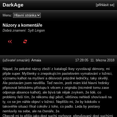
DarkAge
[
přihlásit se
]
Menu:
Názory a komentáře
Dobrá znamení: Sylt Lingon
(
uživatel smazán
)
Amaia
17:28:05 11. března 2018
Nápad, že pekelné názvy zboží z katalogů Ikey vyvolávají démony, mi
přijde super. Myšlenky o znepokujícím pastelovém vymalování v ložnici,
významu kalhot na myšlení a děsivosti prázdné ledničky, taky skvělý.
Ale postavám jsem nevěřila. Teď nevím, jestli mám klid hlavní hrdinky
připisovat britskému přístupu k věcem z originálu (nicméně tomu zase
odporuje absence kalhot), ale bývá tak nějak zvykem, že lidé, co
problémy řeší tím, že někomu dají pěstí, většinou nehledí shovívavě na
ty, co se jim náhle objeví v ložnici. Nepřišlo mi, že by kdokoliv v
takovéhle situaci říkal cokoliv z toho, co padlo. Leda by postavy
nemluvily na sebe, ale na čtenáře, že.
Obecně mi to přišlo jako dost suchý rozhovor, přerušovaný dost suchými