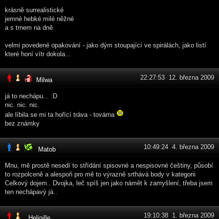
krásně surrealistické
jemné hebké milé něžné
a s trnem na dně
velmi povedené opakování - jako dým stoupající ve spirálách, jako listí
které honí vítr dokola...
22:27:53 12. března 2009
Milwa
já to nechápu... :D
nic. nic. nic.
ale líbila se mi ta hořící tráva - továrna
bez známky
10:49:24 4. března 2009
Matob
Mnu, mě prostě nesedí to střídání spisovné a nespisovné češtiny, působí
to rozpolceně a alespoň pro mě to výrazně srthává body v kategorii
Celkový dojem.. Dvojka, leč spíš jen jako námět k zamyšlení, třeba jsem
ten nechápavý já..
19:10:38 1. března 2009
Helinille