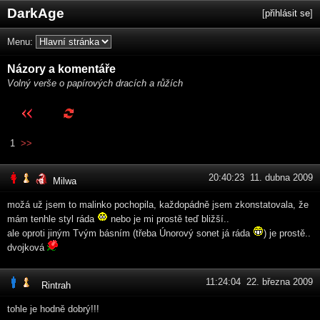
DarkAge
[
přihlásit se
]
Menu:
Názory a komentáře
Volný verše o papírových dracích a růžích
1
>>
20:40:23 11. dubna 2009
Milwa
možá už jsem to malinko pochopila, každopádně jsem zkonstatovala, že
mám tenhle styl ráda
nebo je mi prostě teď bližší..
ale oproti jiným Tvým básním (třeba Únorový sonet já ráda
) je prostě..
dvojková
11:24:04 22. března 2009
Rintrah
tohle je hodně dobrý!!!